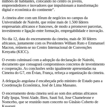
milhões de habitantes, colocando no centro os jovens,
empreendedores e inovadores que impulsionam a transformação
digital e económica do continente".
A cimeira abre com um fórum de negócios no campus da
Universidade de Nairobi, que reúne mais de 1.500 líderes
empresariais africanos e franceses, de modo a prromover parcerias,
investimento e ligação entre formação, empregabilidade e inovação.
No dia 12, data do encerramento da cimeira, mais de 30 líderes
africanos, juntamente com os Presidentes William Ruto e Emmanuel
Macron, reúnem-se no Centro Internacional de Convenções
Kenyatta (KICC).
O evento culminará com a adopção da declaração de Nairobi,
documento que consagrará compromissos concretos de investimento
e cooperação. As conclusões serão igualmente apresentadas na
Cimeira do G7, em Évian, França, reforça a organização da cimeira.
A delegação angolana é encabeçada pelo ministro de Estado para a
Coordenação Económica, José de Lima Massano.
O encerramento desta cimeira será ao som dos artistas africanos
Fally Ipupa, Yemi Alade, Bien, Sauti Sol, Jose Chameleone e
Nomcebo, que se reunirão num concerto no Ginásio Coberto de
Kasarani.