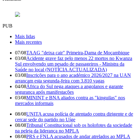
PUB
Mais lidas
Mais recentes
07/08
TAAG "deixa cair" Primeira-Dama de Moçambique
03/08
Acidente grave faz pelo menos 22 mortos no Kwanza
Sul envolvendo um pesado de passageiros - Ministra da
Saúde no local (NOTÍCIA ACTUALIZADA)
03/08
Inscrições para o ano académico 2026/2027 na UAN
arrancam esta segunda-feira com 3.810 vagas
04/08
África do Sul nega ataques a angolanos e garante
segurança após manifestações
03/08
MININT e BNA aliados contra as "kinguilas" nos
mercados informais
08/08
UNITA acusa polícia de atentado contra dirigente e de
cercar sede do partido no Uíge
08/08
Tribunal Constitucional sob os holofotes da sociedade
na peleja da liderança no MPLA
08/08
PRS e FNLA acusados de andar atrelados ao MPLA