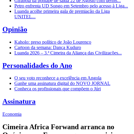
Girabola dá pontapé de saída 22 de Agosto com dérbis...
Petro enfrenta UD Songo em Setembro pelo acesso à Liga...
Luanda acolhe primeira gala de premiação da Liga
UNITEL...
Opinião
Kaholo: preso político de João Lourenço
Cartoon da semana: Dança Kuduro
Luanda 2026 – 3.ª Cimeira da Aliança das Civilizações...
Personalidades do Ano
O seu voto reconhece a excelência em Angola
Ganhe uma assinatura digital do NOVO JORNAL
Conheça os profissionais que compõem o Júri
Assinatura
Economia
Cimeira Africa Forwand arranca no