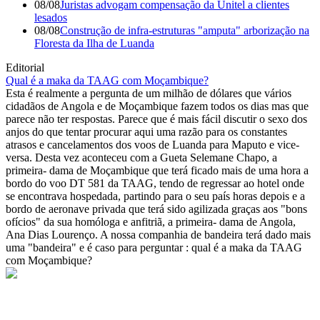
08/08
Juristas advogam compensação da Unitel a clientes
lesados
08/08
Construção de infra-estruturas "amputa" arborização na
Floresta da Ilha de Luanda
Editorial
Qual é a maka da TAAG com Moçambique?
Esta é realmente a pergunta de um milhão de dólares que vários
cidadãos de Angola e de Moçambique fazem todos os dias mas que
parece não ter respostas. Parece que é mais fácil discutir o sexo dos
anjos do que tentar procurar aqui uma razão para os constantes
atrasos e cancelamentos dos voos de Luanda para Maputo e vice-
versa. Desta vez aconteceu com a Gueta Selemane Chapo, a
primeira- dama de Moçambique que terá ficado mais de uma hora a
bordo do voo DT 581 da TAAG, tendo de regressar ao hotel onde
se encontrava hospedada, partindo para o seu país horas depois e a
bordo de aeronave privada que terá sido agilizada graças aos "bons
ofícios" da sua homóloga e anfitriã, a primeira- dama de Angola,
Ana Dias Lourenço. A nossa companhia de bandeira terá dado mais
uma "bandeira" e é caso para perguntar : qual é a maka da TAAG
com Moçambique?
© Novo Jornal, 2026
Todos os direitos reservados