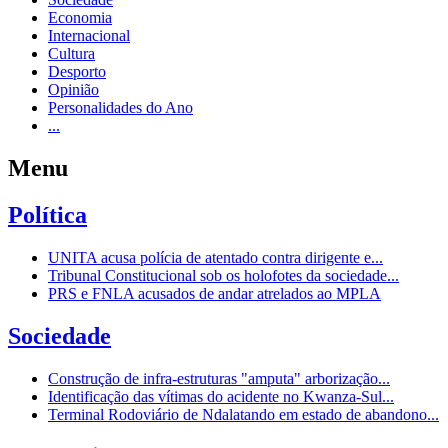
Economia
Internacional
Cultura
Desporto
Opinião
Personalidades do Ano
...
Menu
Política
UNITA acusa polícia de atentado contra dirigente e...
Tribunal Constitucional sob os holofotes da sociedade...
PRS e FNLA acusados de andar atrelados ao MPLA
Sociedade
Construção de infra-estruturas "amputa" arborização...
Identificação das vítimas do acidente no Kwanza-Sul...
Terminal Rodoviário de Ndalatando em estado de abandono...