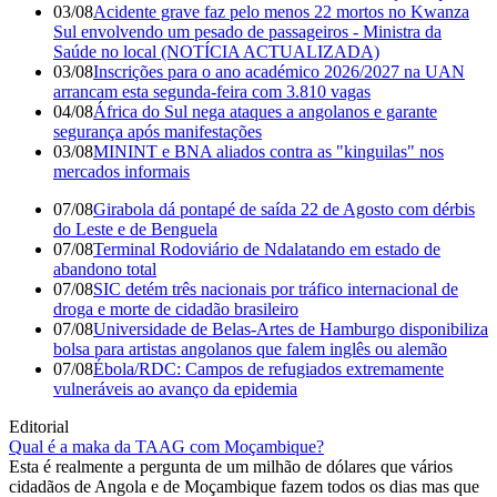
03/08
Acidente grave faz pelo menos 22 mortos no Kwanza
Sul envolvendo um pesado de passageiros - Ministra da
Saúde no local (NOTÍCIA ACTUALIZADA)
03/08
Inscrições para o ano académico 2026/2027 na UAN
arrancam esta segunda-feira com 3.810 vagas
04/08
África do Sul nega ataques a angolanos e garante
segurança após manifestações
03/08
MININT e BNA aliados contra as "kinguilas" nos
mercados informais
07/08
Girabola dá pontapé de saída 22 de Agosto com dérbis
do Leste e de Benguela
07/08
Terminal Rodoviário de Ndalatando em estado de
abandono total
07/08
SIC detém três nacionais por tráfico internacional de
droga e morte de cidadão brasileiro
07/08
Universidade de Belas-Artes de Hamburgo disponibiliza
bolsa para artistas angolanos que falem inglês ou alemão
07/08
Ébola/RDC: Campos de refugiados extremamente
vulneráveis ao avanço da epidemia
Editorial
Qual é a maka da TAAG com Moçambique?
Esta é realmente a pergunta de um milhão de dólares que vários
cidadãos de Angola e de Moçambique fazem todos os dias mas que