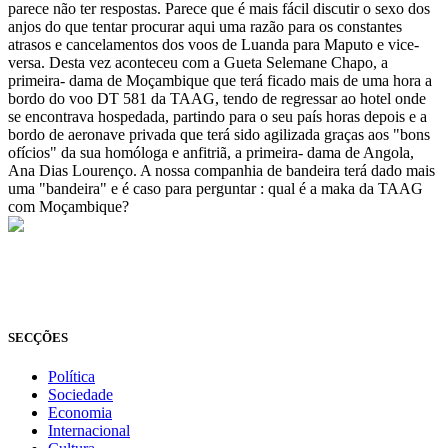
parece não ter respostas. Parece que é mais fácil discutir o sexo dos
anjos do que tentar procurar aqui uma razão para os constantes
atrasos e cancelamentos dos voos de Luanda para Maputo e vice-
versa. Desta vez aconteceu com a Gueta Selemane Chapo, a
primeira- dama de Moçambique que terá ficado mais de uma hora a
bordo do voo DT 581 da TAAG, tendo de regressar ao hotel onde
se encontrava hospedada, partindo para o seu país horas depois e a
bordo de aeronave privada que terá sido agilizada graças aos "bons
ofícios" da sua homóloga e anfitriã, a primeira- dama de Angola,
Ana Dias Lourenço. A nossa companhia de bandeira terá dado mais
uma "bandeira" e é caso para perguntar : qual é a maka da TAAG
com Moçambique?
© Novo Jornal, 2026
Todos os direitos reservados
Fundado em 2008
SECÇÕES
Política
Sociedade
Economia
Internacional