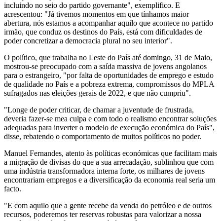
incluindo no seio do partido governante", exemplifico. E
acrescentou: "Já tivemos momentos em que tínhamos maior
abertura, nós estamos a acompanhar aquilo que acontece no partido
irmão, que conduz os destinos do País, está com dificuldades de
poder concretizar a democracia plural no seu interior".
O político, que trabalha no Leste do País até domingo, 31 de Maio,
mostrou-se preocupado com a saída massiva de jovens angolanos
para o estrangeiro, "por falta de oportunidades de emprego e estudo
de qualidade no País e a pobreza extrema, compromissos do MPLA
sufragados nas eleições gerais de 2022, e que não cumpriu".
"Longe de poder criticar, de chamar a juventude de frustrada,
deveria fazer-se mea culpa e com todo o realismo encontrar soluções
adequadas para inverter o modelo de execução económica do País",
disse, rebatendo o comportamento de muitos políticos no poder.
Manuel Fernandes, atento às políticas económicas que facilitam mais
a migração de divisas do que a sua arrecadação, sublinhou que com
uma indústria transformadora interna forte, os milhares de jovens
encontrariam empregos e a diversificação da economia real seria um
facto.
"E com aquilo que a gente recebe da venda do petróleo e de outros
recursos, poderemos ter reservas robustas para valorizar a nossa