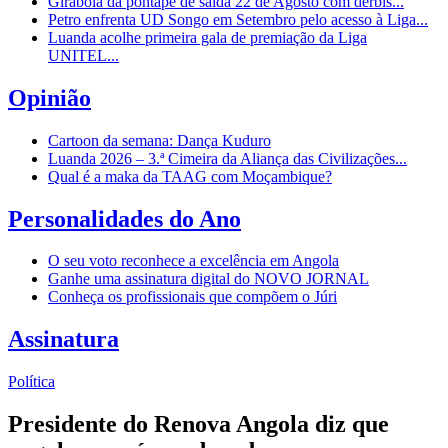
Girabola dá pontapé de saída 22 de Agosto com dérbis...
Petro enfrenta UD Songo em Setembro pelo acesso à Liga...
Luanda acolhe primeira gala de premiação da Liga
UNITEL...
Opinião
Cartoon da semana: Dança Kuduro
Luanda 2026 – 3.ª Cimeira da Aliança das Civilizações...
Qual é a maka da TAAG com Moçambique?
Personalidades do Ano
O seu voto reconhece a excelência em Angola
Ganhe uma assinatura digital do NOVO JORNAL
Conheça os profissionais que compõem o Júri
Assinatura
Política
Presidente do Renova Angola diz que