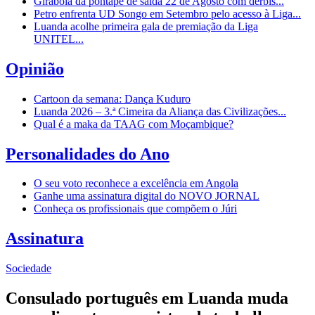
Girabola dá pontapé de saída 22 de Agosto com dérbis...
Petro enfrenta UD Songo em Setembro pelo acesso à Liga...
Luanda acolhe primeira gala de premiação da Liga
UNITEL...
Opinião
Cartoon da semana: Dança Kuduro
Luanda 2026 – 3.ª Cimeira da Aliança das Civilizações...
Qual é a maka da TAAG com Moçambique?
Personalidades do Ano
O seu voto reconhece a excelência em Angola
Ganhe uma assinatura digital do NOVO JORNAL
Conheça os profissionais que compõem o Júri
Assinatura
Sociedade
Consulado português em Luanda muda