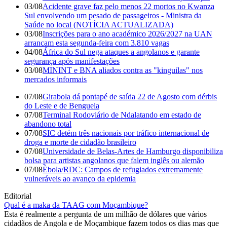
03/08
Acidente grave faz pelo menos 22 mortos no Kwanza
Sul envolvendo um pesado de passageiros - Ministra da
Saúde no local (NOTÍCIA ACTUALIZADA)
03/08
Inscrições para o ano académico 2026/2027 na UAN
arrancam esta segunda-feira com 3.810 vagas
04/08
África do Sul nega ataques a angolanos e garante
segurança após manifestações
03/08
MININT e BNA aliados contra as "kinguilas" nos
mercados informais
07/08
Girabola dá pontapé de saída 22 de Agosto com dérbis
do Leste e de Benguela
07/08
Terminal Rodoviário de Ndalatando em estado de
abandono total
07/08
SIC detém três nacionais por tráfico internacional de
droga e morte de cidadão brasileiro
07/08
Universidade de Belas-Artes de Hamburgo disponibiliza
bolsa para artistas angolanos que falem inglês ou alemão
07/08
Ébola/RDC: Campos de refugiados extremamente
vulneráveis ao avanço da epidemia
Editorial
Qual é a maka da TAAG com Moçambique?
Esta é realmente a pergunta de um milhão de dólares que vários
cidadãos de Angola e de Moçambique fazem todos os dias mas que