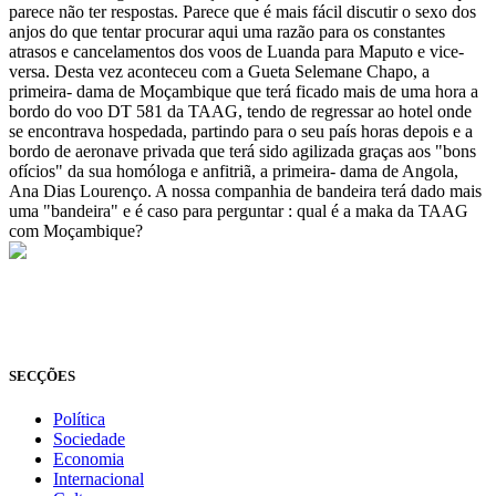
parece não ter respostas. Parece que é mais fácil discutir o sexo dos
anjos do que tentar procurar aqui uma razão para os constantes
atrasos e cancelamentos dos voos de Luanda para Maputo e vice-
versa. Desta vez aconteceu com a Gueta Selemane Chapo, a
primeira- dama de Moçambique que terá ficado mais de uma hora a
bordo do voo DT 581 da TAAG, tendo de regressar ao hotel onde
se encontrava hospedada, partindo para o seu país horas depois e a
bordo de aeronave privada que terá sido agilizada graças aos "bons
ofícios" da sua homóloga e anfitriã, a primeira- dama de Angola,
Ana Dias Lourenço. A nossa companhia de bandeira terá dado mais
uma "bandeira" e é caso para perguntar : qual é a maka da TAAG
com Moçambique?
© Novo Jornal, 2026
Todos os direitos reservados
Fundado em 2008
SECÇÕES
Política
Sociedade
Economia
Internacional