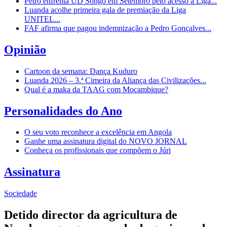
Petro enfrenta UD Songo em Setembro pelo acesso à Liga...
Luanda acolhe primeira gala de premiação da Liga
UNITEL...
FAF afirma que pagou indemnização a Pedro Gonçalves...
Opinião
Cartoon da semana: Dança Kuduro
Luanda 2026 – 3.ª Cimeira da Aliança das Civilizações...
Qual é a maka da TAAG com Moçambique?
Personalidades do Ano
O seu voto reconhece a excelência em Angola
Ganhe uma assinatura digital do NOVO JORNAL
Conheça os profissionais que compõem o Júri
Assinatura
Sociedade
Detido director da agricultura de