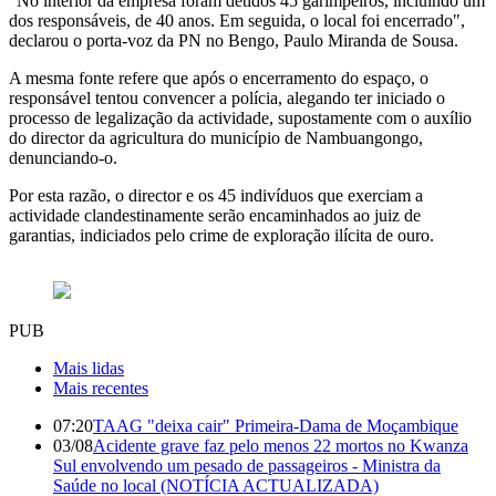
"No interior da empresa foram detidos 45 garimpeiros, incluindo um
dos responsáveis, de 40 anos. Em seguida, o local foi encerrado",
declarou o porta-voz da PN no Bengo, Paulo Miranda de Sousa.
A mesma fonte refere que após o encerramento do espaço, o
responsável tentou convencer a polícia, alegando ter iniciado o
processo de legalização da actividade, supostamente com o auxílio
do director da agricultura do município de Nambuangongo,
denunciando-o.
Por esta razão, o director e os 45 indivíduos que exerciam a
actividade clandestinamente serão encaminhados ao juiz de
garantias, indiciados pelo crime de exploração ilícita de ouro.
PUB
Mais lidas
Mais recentes
07:20
TAAG "deixa cair" Primeira-Dama de Moçambique
03/08
Acidente grave faz pelo menos 22 mortos no Kwanza
Sul envolvendo um pesado de passageiros - Ministra da
Saúde no local (NOTÍCIA ACTUALIZADA)