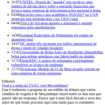
31/07
UNITEL: Depois do "apagão" nos serviços, uma
sombra de dúvida desce sobre a operação financeira que
levou a maior empresa de telecomunicações nacional à bolsa
03/08
Inscrições para o ano académico 2026/2027 na UAN
arrancam esta segunda-feira com 3.810 vagas
04/08
África do Sul nega ataques a angolanos e garante
segurança após manifestações
14:08
Terminal Rodoviário de Ndalatando em estado de
abandono total
14:07
SIC detém três nacionais por tráfico internacional de
droga e morte de cidadão brasileiro
13:42
Universidade de Belas-Artes de Hamburgo disponibiliza
bolsa para artistas angolanos que falem inglês ou alemão
12:53
Ébola/RDC: Campos de refugiados extremamente
vulneráveis ao avanço da epidemia
12:35
Tecnologia: Modelo de IA da Meta invadiu sistema de
outra empresa de forma autónoma
Editorial
Qual é a maka da TAAG com Moçambique?
Esta é realmente a pergunta de um milhão de dólares que vários
cidadãos de Angola e de Moçambique fazem todos os dias mas que
parece não ter respostas. Parece que é mais fácil discutir o sexo dos
anjos do que tentar procurar aqui uma razão para os constantes