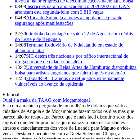
levou a maior empresa de telecomunicações nacional à bolsa
03/08
Inscrições para o ano académico 2026/2027 na UAN
arrancam esta segunda-feira com 3.810 vagas
04/08
África do Sul nega ataques a angolanos e garante
segurança após manifestações
22:30
Girabola dá pontapé de saída 22 de Agosto com dérbis
do Leste e de Benguela
14:08
Terminal Rodoviário de Ndalatando em estado de
abandono total
14:07
SIC detém três nacionais por tráfico internacional de
droga e morte de cidadão brasileiro
13:42
Universidade de Belas-Artes de Hamburgo disponibiliza
bolsa para artistas angolanos que falem inglês ou alemão
12:53
Ébola/RDC: Campos de refugiados extremamente
vulneráveis ao avanço da epidemia
Editorial
Qual é a maka da TAAG com Moçambique?
Esta é realmente a pergunta de um milhão de dólares que vários
cidadãos de Angola e de Moçambique fazem todos os dias mas que
parece não ter respostas. Parece que é mais fácil discutir o sexo dos
anjos do que tentar procurar aqui uma razão para os constantes
atrasos e cancelamentos dos voos de Luanda para Maputo e vice-
versa. Desta vez aconteceu com a Gueta Selemane Chapo, a