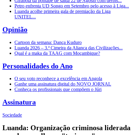
Girabola dá pontapé de saída 22 de Agosto com dérbis...
Petro enfrenta UD Songo em Setembro pelo acesso à Liga...
Luanda acolhe primeira gala de premiação da Liga
UNITEL...
Opinião
Cartoon da semana: Dança Kuduro
Luanda 2026 – 3.ª Cimeira da Aliança das Civilizações...
Qual é a maka da TAAG com Moçambique?
Personalidades do Ano
O seu voto reconhece a excelência em Angola
Ganhe uma assinatura digital do NOVO JORNAL
Conheça os profissionais que compõem o Júri
Assinatura
Sociedade
Luanda: Organização criminosa liderada