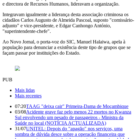
e directora de Recursos Humanos, lideravam a organização.
Integravam igualmente a liderança desta associação criminosa os
cidadãos Carlos Augusto de Almeida Pascoal, suposto "comissário-
adjunto" e vice-presidente, e Edgar Canhongo António,
"superintendente-chefe".
Ao Novo Jornal, o porta-voz do SIC, Manuel Halaiwa, apela à
população para denunciar a existência deste tipo de grupos que se
façam passar por instituições do Estado.
PUB
Mais lidas
Mais recentes
07:20
TAAG "deixa cair" Primeira-Dama de Moçambique
03/08
Acidente grave faz pelo menos 22 mortos no Kwanza
Sul envolvendo um pesado de passageiros - Ministra da
Saúde no local (NOTÍCIA ACTUALIZADA)
31/07
UNITEL: Depois do "apagão" nos serviços, uma
sombra de dúvida desce sobre a operação financeira que