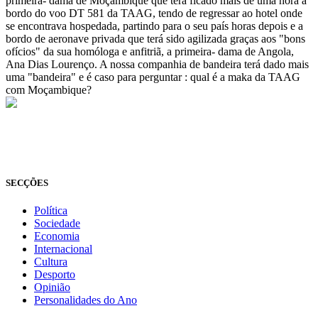
primeira- dama de Moçambique que terá ficado mais de uma hora a
bordo do voo DT 581 da TAAG, tendo de regressar ao hotel onde
se encontrava hospedada, partindo para o seu país horas depois e a
bordo de aeronave privada que terá sido agilizada graças aos "bons
ofícios" da sua homóloga e anfitriã, a primeira- dama de Angola,
Ana Dias Lourenço. A nossa companhia de bandeira terá dado mais
uma "bandeira" e é caso para perguntar : qual é a maka da TAAG
com Moçambique?
© Novo Jornal, 2026
Todos os direitos reservados
Fundado em 2008
SECÇÕES
Política
Sociedade
Economia
Internacional
Cultura
Desporto
Opinião
Personalidades do Ano