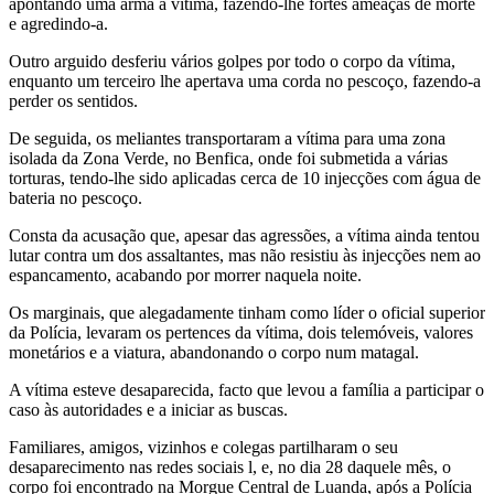
apontando uma arma à vítima, fazendo-lhe fortes ameaças de morte
e agredindo-a.
Outro arguido desferiu vários golpes por todo o corpo da vítima,
enquanto um terceiro lhe apertava uma corda no pescoço, fazendo-a
perder os sentidos.
De seguida, os meliantes transportaram a vítima para uma zona
isolada da Zona Verde, no Benfica, onde foi submetida a várias
torturas, tendo-lhe sido aplicadas cerca de 10 injecções com água de
bateria no pescoço.
Consta da acusação que, apesar das agressões, a vítima ainda tentou
lutar contra um dos assaltantes, mas não resistiu às injecções nem ao
espancamento, acabando por morrer naquela noite.
Os marginais, que alegadamente tinham como líder o oficial superior
da Polícia, levaram os pertences da vítima, dois telemóveis, valores
monetários e a viatura, abandonando o corpo num matagal.
A vítima esteve desaparecida, facto que levou a família a participar o
caso às autoridades e a iniciar as buscas.
Familiares, amigos, vizinhos e colegas partilharam o seu
desaparecimento nas redes sociais l, e, no dia 28 daquele mês, o
corpo foi encontrado na Morgue Central de Luanda, após a Polícia