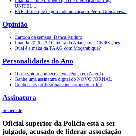
Luanda acolhe primeira gala de premiação da Liga
UNITEL...
FAF afirma que pagou indemnização a Pedro Gonçalves...
Opinião
Cartoon da semana: Dança Kuduro
Luanda 2026 – 3.ª Cimeira da Aliança das Civilizações...
Qual é a maka da TAAG com Moçambique?
Personalidades do Ano
O seu voto reconhece a excelência em Angola
Ganhe uma assinatura digital do NOVO JORNAL
Conheça os profissionais que compõem o Júri
Assinatura
Sociedade
Oficial superior da Polícia está a ser
julgado, acusado de liderar associação