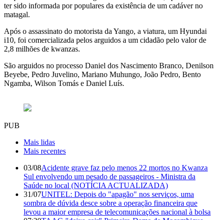
ter sido informada por populares da existência de um cadáver no
matagal.
Após o assassinato do motorista da Yango, a viatura, um Hyundai
i10, foi comercializada pelos arguidos a um cidadão pelo valor de
2,8 milhões de kwanzas.
São arguidos no processo Daniel dos Nascimento Branco, Denilson
Beyebe, Pedro Juvelino, Mariano Muhungo, João Pedro, Bento
Ngamba, Wilson Tomás e Daniel Luís.
PUB
Mais lidas
Mais recentes
03/08
Acidente grave faz pelo menos 22 mortos no Kwanza
Sul envolvendo um pesado de passageiros - Ministra da
Saúde no local (NOTÍCIA ACTUALIZADA)
31/07
UNITEL: Depois do "apagão" nos serviços, uma
sombra de dúvida desce sobre a operação financeira que
levou a maior empresa de telecomunicações nacional à bolsa