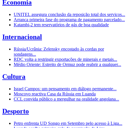
Economia
UNITEL assegura conclusão da reposição total dos serviços...
Arranca primeira fase do programa de pagamento parcelado...
Katambi-2 tem reservatórios de gás de boa qualidade
Internacional
Rússia/Ucrânia: Zelensky encostado às cordas por
sondagens...
RDC volta a restringir exportações de minerais e metais...
Médio Oriente: Estreito de Ormuz pode reabrir a qualquer...
Cultura
Israel Campos: um pensamento em diálogo permanente...
Moscovo reactiva Casa da Rússia em Luanda
CCL convida público a mergulhar na oralidade angolana...
Desporto
Petro enfrenta UD Songo em Setembro pelo acesso à Liga...