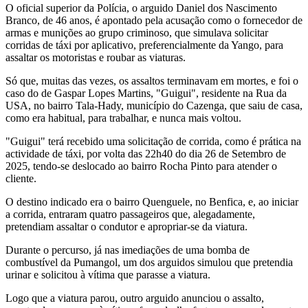
O oficial superior da Polícia, o arguido Daniel dos Nascimento
Branco, de 46 anos, é apontado pela acusação como o fornecedor de
armas e munições ao grupo criminoso, que simulava solicitar
corridas de táxi por aplicativo, preferencialmente da Yango, para
assaltar os motoristas e roubar as viaturas.
Só que, muitas das vezes, os assaltos terminavam em mortes, e foi o
caso do de Gaspar Lopes Martins, "Guigui", residente na Rua da
USA, no bairro Tala-Hady, município do Cazenga, que saiu de casa,
como era habitual, para trabalhar, e nunca mais voltou.
"Guigui" terá recebido uma solicitação de corrida, como é prática na
actividade de táxi, por volta das 22h40 do dia 26 de Setembro de
2025, tendo-se deslocado ao bairro Rocha Pinto para atender o
cliente.
O destino indicado era o bairro Quenguele, no Benfica, e, ao iniciar
a corrida, entraram quatro passageiros que, alegadamente,
pretendiam assaltar o condutor e apropriar-se da viatura.
Durante o percurso, já nas imediações de uma bomba de
combustível da Pumangol, um dos arguidos simulou que pretendia
urinar e solicitou à vítima que parasse a viatura.
Logo que a viatura parou, outro arguido anunciou o assalto,