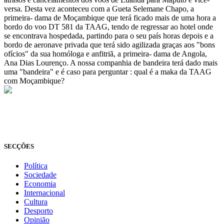
versa. Desta vez aconteceu com a Gueta Selemane Chapo, a
primeira- dama de Moçambique que terá ficado mais de uma hora a
bordo do voo DT 581 da TAAG, tendo de regressar ao hotel onde
se encontrava hospedada, partindo para o seu país horas depois e a
bordo de aeronave privada que terá sido agilizada graças aos "bons
ofícios" da sua homóloga e anfitriã, a primeira- dama de Angola,
Ana Dias Lourenço. A nossa companhia de bandeira terá dado mais
uma "bandeira" e é caso para perguntar : qual é a maka da TAAG
com Moçambique?
© Novo Jornal, 2026
Todos os direitos reservados
Fundado em 2008
SECÇÕES
Política
Sociedade
Economia
Internacional
Cultura
Desporto
Opinião