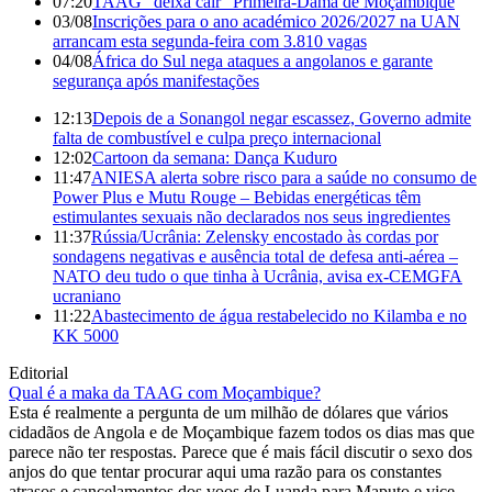
07:20
TAAG "deixa cair" Primeira-Dama de Moçambique
03/08
Inscrições para o ano académico 2026/2027 na UAN
arrancam esta segunda-feira com 3.810 vagas
04/08
África do Sul nega ataques a angolanos e garante
segurança após manifestações
12:13
Depois de a Sonangol negar escassez, Governo admite
falta de combustível e culpa preço internacional
12:02
Cartoon da semana: Dança Kuduro
11:47
ANIESA alerta sobre risco para a saúde no consumo de
Power Plus e Mutu Rouge – Bebidas energéticas têm
estimulantes sexuais não declarados nos seus ingredientes
11:37
Rússia/Ucrânia: Zelensky encostado às cordas por
sondagens negativas e ausência total de defesa anti-aérea –
NATO deu tudo o que tinha à Ucrânia, avisa ex-CEMGFA
ucraniano
11:22
Abastecimento de água restabelecido no Kilamba e no
KK 5000
Editorial
Qual é a maka da TAAG com Moçambique?
Esta é realmente a pergunta de um milhão de dólares que vários
cidadãos de Angola e de Moçambique fazem todos os dias mas que
parece não ter respostas. Parece que é mais fácil discutir o sexo dos
anjos do que tentar procurar aqui uma razão para os constantes
atrasos e cancelamentos dos voos de Luanda para Maputo e vice-