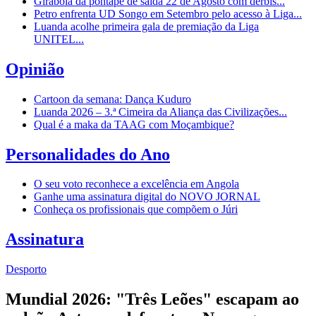
Girabola dá pontapé de saída 22 de Agosto com dérbis...
Petro enfrenta UD Songo em Setembro pelo acesso à Liga...
Luanda acolhe primeira gala de premiação da Liga
UNITEL...
Opinião
Cartoon da semana: Dança Kuduro
Luanda 2026 – 3.ª Cimeira da Aliança das Civilizações...
Qual é a maka da TAAG com Moçambique?
Personalidades do Ano
O seu voto reconhece a excelência em Angola
Ganhe uma assinatura digital do NOVO JORNAL
Conheça os profissionais que compõem o Júri
Assinatura
Desporto
Mundial 2026: "Três Leões" escapam ao