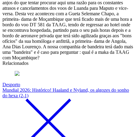
anjos do que tentar procurar aqui uma razão para os constantes
atrasos e cancelamentos dos voos de Luanda para Maputo e vice-
versa. Desta vez aconteceu com a Gueta Selemane Chapo, a
primeira- dama de Moçambique que terá ficado mais de uma hora a
bordo do voo DT 581 da TAAG, tendo de regressar ao hotel onde
se encontrava hospedada, partindo para o seu país horas depois e a
bordo de aeronave privada que terá sido agilizada graças aos "bons
ofícios" da sua homóloga e anfitriã, a primeira- dama de Angola,
Ana Dias Lourenço. A nossa companhia de bandeira terá dado mais
uma "bandeira" e é caso para perguntar : qual é a maka da TAAG
com Moçambique?
Relacionados
Desporto
Mundial 2026: Histórico! Haaland e Nyland, os algozes do sonho
do hexa (2-1)