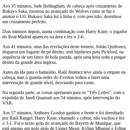
Aos 35 minutos, Jude Bellingham, de cabeça após cruzamento de
Bukayo Saka, mostrou ao avançado do Wolves como se faz e
anotou o 1-0. Bukayo Saka foi à linha e, com precisão, desenhou
um cruzamento perfeito.
Dois minutos depois, numa combinação com Harry Kane, o jogador
do Real Madrid apareceu na área e fez o 2-0.
Aos 41 minutos, uma das revelações deste torneio, Julián Quiñones,
disparou um foguete de pé direito, sem hipóteses para Pickford, na
sequência de um lance de bola parada, após uma bola solta a pingar
dentro da grande área inglesa.
Antes da ida para o balneário, Raúl Jiménez teve ainda o empate na
cabeça, mas o guarda-redes do Everton voltou a fazer uma
intervenção de grande nível, desviando para canto.
Na segunda parte, as coisas apertaram para os "Três Leões", com a
expulsão de Jarell Quansah aos 54 minutos, após intervenção do
VAR.
Aos 57 minutos, Anthony Gordon ganhou a frente e foi derrubado
por Raúl Rangel. Harry Kane, chamado a cobrar, não vacilou e fez
o 3-1. Foi o sexto golo do avançado do Bayern de Munique, que
está apenas um golo atrás de Lionel Messi, Kylian Mbappé e Erling