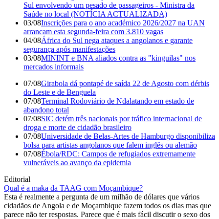
Sul envolvendo um pesado de passageiros - Ministra da
Saúde no local (NOTÍCIA ACTUALIZADA)
03/08
Inscrições para o ano académico 2026/2027 na UAN
arrancam esta segunda-feira com 3.810 vagas
04/08
África do Sul nega ataques a angolanos e garante
segurança após manifestações
03/08
MININT e BNA aliados contra as "kinguilas" nos
mercados informais
07/08
Girabola dá pontapé de saída 22 de Agosto com dérbis
do Leste e de Benguela
07/08
Terminal Rodoviário de Ndalatando em estado de
abandono total
07/08
SIC detém três nacionais por tráfico internacional de
droga e morte de cidadão brasileiro
07/08
Universidade de Belas-Artes de Hamburgo disponibiliza
bolsa para artistas angolanos que falem inglês ou alemão
07/08
Ébola/RDC: Campos de refugiados extremamente
vulneráveis ao avanço da epidemia
Editorial
Qual é a maka da TAAG com Moçambique?
Esta é realmente a pergunta de um milhão de dólares que vários
cidadãos de Angola e de Moçambique fazem todos os dias mas que
parece não ter respostas. Parece que é mais fácil discutir o sexo dos