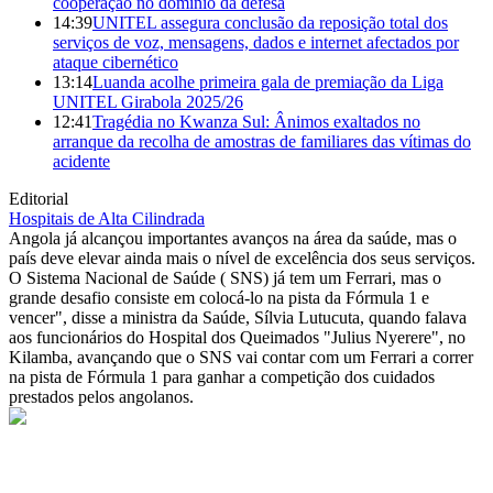
cooperação no domínio da defesa
14:39
UNITEL assegura conclusão da reposição total dos
serviços de voz, mensagens, dados e internet afectados por
ataque cibernético
13:14
Luanda acolhe primeira gala de premiação da Liga
UNITEL Girabola 2025/26
12:41
Tragédia no Kwanza Sul: Ânimos exaltados no
arranque da recolha de amostras de familiares das vítimas do
acidente
Editorial
Hospitais de Alta Cilindrada
Angola já alcançou importantes avanços na área da saúde, mas o
país deve elevar ainda mais o nível de excelência dos seus serviços.
O Sistema Nacional de Saúde ( SNS) já tem um Ferrari, mas o
grande desafio consiste em colocá-lo na pista da Fórmula 1 e
vencer", disse a ministra da Saúde, Sílvia Lutucuta, quando falava
aos funcionários do Hospital dos Queimados "Julius Nyerere", no
Kilamba, avançando que o SNS vai contar com um Ferrari a correr
na pista de Fórmula 1 para ganhar a competição dos cuidados
prestados pelos angolanos.
© Novo Jornal, 2026
Todos os direitos reservados