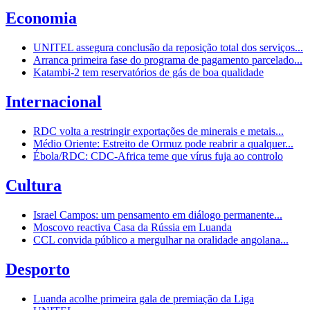
Economia
UNITEL assegura conclusão da reposição total dos serviços...
Arranca primeira fase do programa de pagamento parcelado...
Katambi-2 tem reservatórios de gás de boa qualidade
Internacional
RDC volta a restringir exportações de minerais e metais...
Médio Oriente: Estreito de Ormuz pode reabrir a qualquer...
Ébola/RDC: CDC-Africa teme que vírus fuja ao controlo
Cultura
Israel Campos: um pensamento em diálogo permanente...
Moscovo reactiva Casa da Rússia em Luanda
CCL convida público a mergulhar na oralidade angolana...
Desporto
Luanda acolhe primeira gala de premiação da Liga