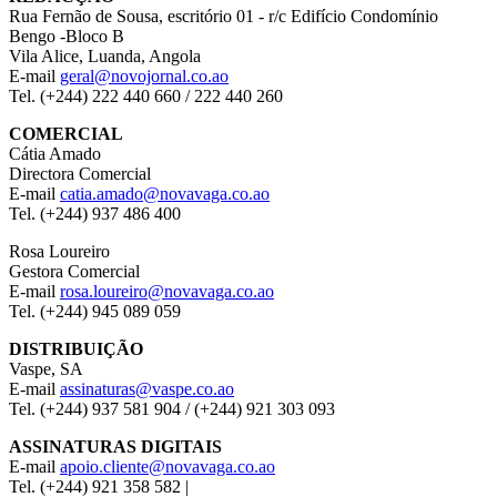
Rua Fernão de Sousa, escritório 01 - r/c Edifício Condomínio
Bengo -Bloco B
Vila Alice, Luanda, Angola
E-mail
geral@novojornal.co.ao
Tel. (+244) 222 440 660 / 222 440 260
COMERCIAL
Cátia Amado
Directora Comercial
E-mail
catia.amado@novavaga.co.ao
Tel. (+244) 937 486 400
Rosa Loureiro
Gestora Comercial
E-mail
rosa.loureiro@novavaga.co.ao
Tel. (+244) 945 089 059
DISTRIBUIÇÃO
Vaspe, SA
E-mail
assinaturas@vaspe.co.ao
Tel. (+244) 937 581 904 / (+244) 921 303 093
ASSINATURAS DIGITAIS
E-mail
apoio.cliente@novavaga.co.ao
Tel. (+244) 921 358 582 |