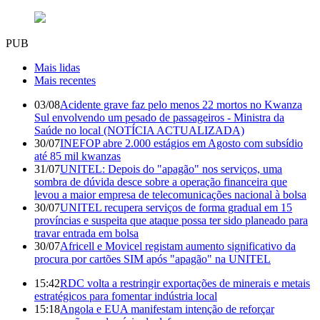
PUB
Mais lidas
Mais recentes
03/08
Acidente grave faz pelo menos 22 mortos no Kwanza
Sul envolvendo um pesado de passageiros - Ministra da
Saúde no local (NOTÍCIA ACTUALIZADA)
30/07
INEFOP abre 2.000 estágios em Agosto com subsídio
até 85 mil kwanzas
31/07
UNITEL: Depois do "apagão" nos serviços, uma
sombra de dúvida desce sobre a operação financeira que
levou a maior empresa de telecomunicações nacional à bolsa
30/07
UNITEL recupera serviços de forma gradual em 15
províncias e suspeita que ataque possa ter sido planeado para
travar entrada em bolsa
30/07
Africell e Movicel registam aumento significativo da
procura por cartões SIM após "apagão" na UNITEL
15:42
RDC volta a restringir exportações de minerais e metais
estratégicos para fomentar indústria local
15:18
Angola e EUA manifestam intenção de reforçar