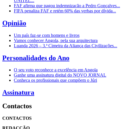
UNITEL...
FAF afirma que pagou indemnização a Pedro Gonçalves...
FIFA penaliza FAF e retém 60% das verbas por dívida...
Opinião
Um país faz-se com homens e livros
Vamos conhecer Angola, pela sua arquitectura
Luanda 2026 – 3.ª Cimeira da Aliança das Civilizações...
Personalidades do Ano
O seu voto reconhece a excelência em Angola
Ganhe uma assinatura digital do NOVO JORNAL
Conheça os profissionais que compõem o Júri
Assinatura
Contactos
CONTACTOS
REDACÇÃO