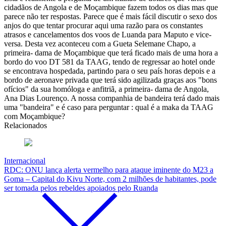
cidadãos de Angola e de Moçambique fazem todos os dias mas que
parece não ter respostas. Parece que é mais fácil discutir o sexo dos
anjos do que tentar procurar aqui uma razão para os constantes
atrasos e cancelamentos dos voos de Luanda para Maputo e vice-
versa. Desta vez aconteceu com a Gueta Selemane Chapo, a
primeira- dama de Moçambique que terá ficado mais de uma hora a
bordo do voo DT 581 da TAAG, tendo de regressar ao hotel onde
se encontrava hospedada, partindo para o seu país horas depois e a
bordo de aeronave privada que terá sido agilizada graças aos "bons
ofícios" da sua homóloga e anfitriã, a primeira- dama de Angola,
Ana Dias Lourenço. A nossa companhia de bandeira terá dado mais
uma "bandeira" e é caso para perguntar : qual é a maka da TAAG
com Moçambique?
Relacionados
Internacional
RDC: ONU lança alerta vermelho para ataque iminente do M23 a
Goma – Capital do Kivu Norte, com 2 milhões de habitantes, pode
ser tomada pelos rebeldes apoiados pelo Ruanda