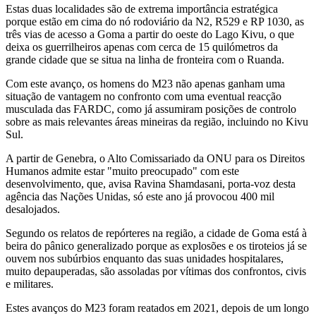
Estas duas localidades são de extrema importância estratégica
porque estão em cima do nó rodoviário da N2, R529 e RP 1030, as
três vias de acesso a Goma a partir do oeste do Lago Kivu, o que
deixa os guerrilheiros apenas com cerca de 15 quilómetros da
grande cidade que se situa na linha de fronteira com o Ruanda.
Com este avanço, os homens do M23 não apenas ganham uma
situação de vantagem no confronto com uma eventual reacção
musculada das FARDC, como já assumiram posições de controlo
sobre as mais relevantes áreas mineiras da região, incluindo no Kivu
Sul.
A partir de Genebra, o Alto Comissariado da ONU para os Direitos
Humanos admite estar "muito preocupado" com este
desenvolvimento, que, avisa Ravina Shamdasani, porta-voz desta
agência das Nações Unidas, só este ano já provocou 400 mil
desalojados.
Segundo os relatos de repórteres na região, a cidade de Goma está à
beira do pânico generalizado porque as explosões e os tiroteios já se
ouvem nos subúrbios enquanto das suas unidades hospitalares,
muito depauperadas, são assoladas por vítimas dos confrontos, civis
e militares.
Estes avanços do M23 foram reatados em 2021, depois de um longo