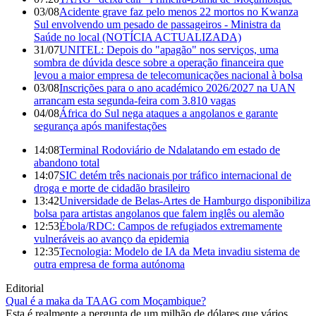
03/08
Acidente grave faz pelo menos 22 mortos no Kwanza
Sul envolvendo um pesado de passageiros - Ministra da
Saúde no local (NOTÍCIA ACTUALIZADA)
31/07
UNITEL: Depois do "apagão" nos serviços, uma
sombra de dúvida desce sobre a operação financeira que
levou a maior empresa de telecomunicações nacional à bolsa
03/08
Inscrições para o ano académico 2026/2027 na UAN
arrancam esta segunda-feira com 3.810 vagas
04/08
África do Sul nega ataques a angolanos e garante
segurança após manifestações
14:08
Terminal Rodoviário de Ndalatando em estado de
abandono total
14:07
SIC detém três nacionais por tráfico internacional de
droga e morte de cidadão brasileiro
13:42
Universidade de Belas-Artes de Hamburgo disponibiliza
bolsa para artistas angolanos que falem inglês ou alemão
12:53
Ébola/RDC: Campos de refugiados extremamente
vulneráveis ao avanço da epidemia
12:35
Tecnologia: Modelo de IA da Meta invadiu sistema de
outra empresa de forma autónoma
Editorial
Qual é a maka da TAAG com Moçambique?
Esta é realmente a pergunta de um milhão de dólares que vários