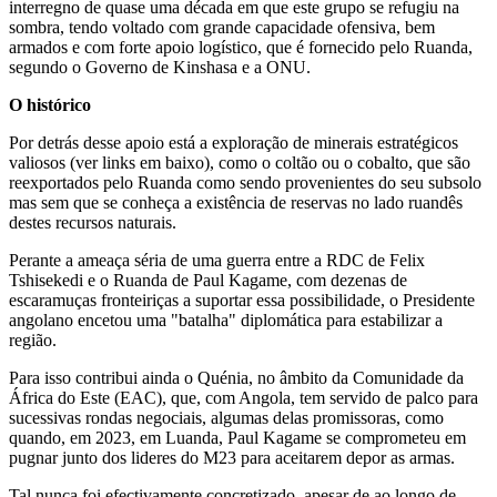
interregno de quase uma década em que este grupo se refugiu na
sombra, tendo voltado com grande capacidade ofensiva, bem
armados e com forte apoio logístico, que é fornecido pelo Ruanda,
segundo o Governo de Kinshasa e a ONU.
O histórico
Por detrás desse apoio está a exploração de minerais estratégicos
valiosos (ver links em baixo), como o coltão ou o cobalto, que são
reexportados pelo Ruanda como sendo provenientes do seu subsolo
mas sem que se conheça a existência de reservas no lado ruandês
destes recursos naturais.
Perante a ameaça séria de uma guerra entre a RDC de Felix
Tshisekedi e o Ruanda de Paul Kagame, com dezenas de
escaramuças fronteiriças a suportar essa possibilidade, o Presidente
angolano encetou uma "batalha" diplomática para estabilizar a
região.
Para isso contribui ainda o Quénia, no âmbito da Comunidade da
África do Este (EAC), que, com Angola, tem servido de palco para
sucessivas rondas negociais, algumas delas promissoras, como
quando, em 2023, em Luanda, Paul Kagame se comprometeu em
pugnar junto dos lideres do M23 para aceitarem depor as armas.
Tal nunca foi efectivamente concretizado, apesar de ao longo de