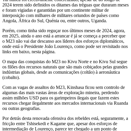
2024 terem sido definidos os ditames das tréguas que duraram meses
e foram vigiadas e garantidas por um continente militar de
interposição com milhares de militares oriundos de países como
Angola, África do Sul, Quénia ou, entre outros, Uganda.
Porém, como tinha sido reguçar nos últimos meses de 2024, agora,
em 2025, ainda o ano está a arrancar é já se começa a perceber que
o M23 não vai dar descanso aos líderes dos esforços diplomáticos,
onde está o Presidente João Lourenço, como pode ser revisitado nos
links em baixo, nesta página.
O mapa das conquistas do M23 no Kivu Norte e no Kivu Sul segue
os filões dos recursos naturais que são mais cobiçados pelas grandes
indústrias globais, desde as comunicações (coltão) à aeronáutica
(cobalto).
Com as vagas de assaltos do M23, Kinshasa ficou sem controlo de
algumas das mais vastas áreas de exploração mineira, perdendo
assim milhões USD para os garimpeiros ilegais que fazem estes
recursos chegar ilegalmente aos mercados internacionais via Ruanda
ou outras geografias.
Por detrás desta renovada ofensiva dos rebeldes está, seguramente, a
fricção entre Tshisekedi e Kagame que, apesar dos esforços de
intermediação de Lourenço, parece ter chegado a um ponto de