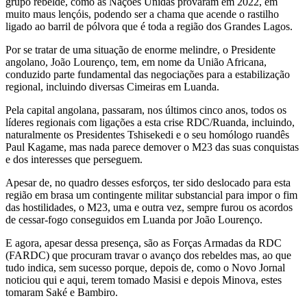
grupo rebelde, como as Nações Unidas provaram em 2022, em
muito maus lençóis, podendo ser a chama que acende o rastilho
ligado ao barril de pólvora que é toda a região dos Grandes Lagos.
Por se tratar de uma situação de enorme melindre, o Presidente
angolano, João Lourenço, tem, em nome da União Africana,
conduzido parte fundamental das negociações para a estabilização
regional, incluindo diversas Cimeiras em Luanda.
Pela capital angolana, passaram, nos últimos cinco anos, todos os
líderes regionais com ligações a esta crise RDC/Ruanda, incluindo,
naturalmente os Presidentes Tshisekedi e o seu homólogo ruandês
Paul Kagame, mas nada parece demover o M23 das suas conquistas
e dos interesses que perseguem.
Apesar de, no quadro desses esforços, ter sido deslocado para esta
região em brasa um contingente militar substancial para impor o fim
das hostilidades, o M23, uma e outra vez, sempre furou os acordos
de cessar-fogo conseguidos em Luanda por João Lourenço.
E agora, apesar dessa presença, são as Forças Armadas da RDC
(FARDC) que procuram travar o avanço dos rebeldes mas, ao que
tudo indica, sem sucesso porque, depois de, como o Novo Jornal
noticiou qui e aqui, terem tomado Masisi e depois Minova, estes
tomaram Saké e Bambiro.