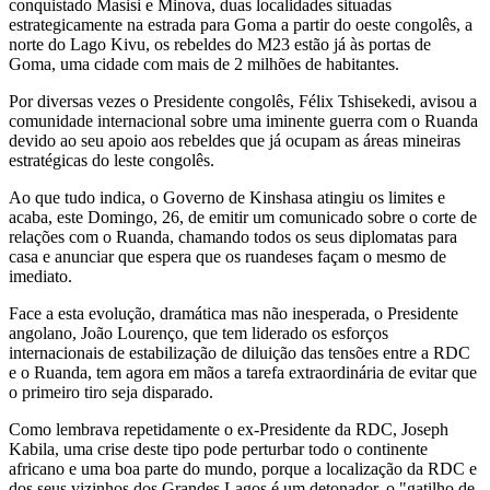
conquistado Masisi e Minova, duas localidades situadas
estrategicamente na estrada para Goma a partir do oeste congolês, a
norte do Lago Kivu, os rebeldes do M23 estão já às portas de
Goma, uma cidade com mais de 2 milhões de habitantes.
Por diversas vezes o Presidente congolês, Félix Tshisekedi, avisou a
comunidade internacional sobre uma iminente guerra com o Ruanda
devido ao seu apoio aos rebeldes que já ocupam as áreas mineiras
estratégicas do leste congolês.
Ao que tudo indica, o Governo de Kinshasa atingiu os limites e
acaba, este Domingo, 26, de emitir um comunicado sobre o corte de
relações com o Ruanda, chamando todos os seus diplomatas para
casa e anunciar que espera que os ruandeses façam o mesmo de
imediato.
Face a esta evolução, dramática mas não inesperada, o Presidente
angolano, João Lourenço, que tem liderado os esforços
internacionais de estabilização de diluição das tensões entre a RDC
e o Ruanda, tem agora em mãos a tarefa extraordinária de evitar que
o primeiro tiro seja disparado.
Como lembrava repetidamente o ex-Presidente da RDC, Joseph
Kabila, uma crise deste tipo pode perturbar todo o continente
africano e uma boa parte do mundo, porque a localização da RDC e
dos seus vizinhos dos Grandes Lagos é um detonador, o "gatilho de