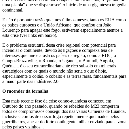
uma pistola" que se disparar será o início de uma gigantesca tragédia
continental.
E não é por outra razão que, nos últimos meses, tanto os EUA como
os países europeus e a União Africana, que confiou em João
Lourenço para apagar este fogo, estiverem especialmente atentos a
esta crise (ver links em baixo).
E o problema estrutural desta crise regional com potencial para
incendiar o continente, devido às ligações e complexa teia de
interesses que une e afasta os países da região, como a RDC, o
Congo-Brazzaville, o Ruanda, o Uganda, o Burundi, Angola,
Quénia... é o seu extraordinariamente rico subsolo em minerais
estratégicos com os quais o mundo não seria o que é hoje,
especialmente o coltão, o cobalto e as terras raras, fundamentais para
a maior parte das indústrias 2.0.
O racender da fornalha
Esta mais recente fase da crise congo-ruandesa começou em
Outubro do ano passado, quando os rebeldes do M23 romperam
todos os compromissos conseguidos nas várias Cimeiras de Luanda,
inclusive acordos de cessar-fogo repetidamente queimados pelos
guerrilheiros, apesar do forte contingente militar enviado para a zona
pelos países vizinhos...