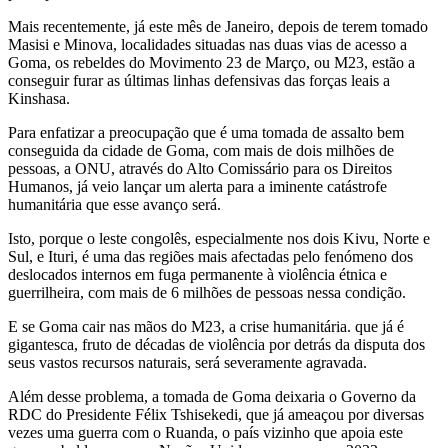
Mais recentemente, já este mês de Janeiro, depois de terem tomado
Masisi e Minova, localidades situadas nas duas vias de acesso a
Goma, os rebeldes do Movimento 23 de Março, ou M23, estão a
conseguir furar as últimas linhas defensivas das forças leais a
Kinshasa.
Para enfatizar a preocupação que é uma tomada de assalto bem
conseguida da cidade de Goma, com mais de dois milhões de
pessoas, a ONU, através do Alto Comissário para os Direitos
Humanos, já veio lançar um alerta para a iminente catástrofe
humanitária que esse avanço será.
Isto, porque o leste congolês, especialmente nos dois Kivu, Norte e
Sul, e Ituri, é uma das regiões mais afectadas pelo fenómeno dos
deslocados internos em fuga permanente à violência étnica e
guerrilheira, com mais de 6 milhões de pessoas nessa condição.
E se Goma cair nas mãos do M23, a crise humanitária. que já é
gigantesca, fruto de décadas de violência por detrás da disputa dos
seus vastos recursos naturais, será severamente agravada.
Além desse problema, a tomada de Goma deixaria o Governo da
RDC do Presidente Félix Tshisekedi, que já ameaçou por diversas
vezes uma guerra com o Ruanda, o país vizinho que apoia este