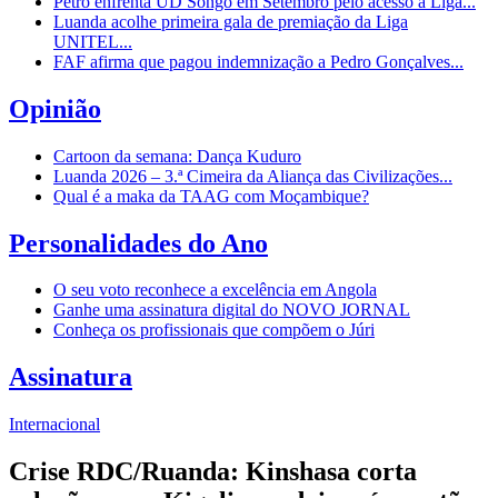
Petro enfrenta UD Songo em Setembro pelo acesso à Liga...
Luanda acolhe primeira gala de premiação da Liga
UNITEL...
FAF afirma que pagou indemnização a Pedro Gonçalves...
Opinião
Cartoon da semana: Dança Kuduro
Luanda 2026 – 3.ª Cimeira da Aliança das Civilizações...
Qual é a maka da TAAG com Moçambique?
Personalidades do Ano
O seu voto reconhece a excelência em Angola
Ganhe uma assinatura digital do NOVO JORNAL
Conheça os profissionais que compõem o Júri
Assinatura
Internacional
Crise RDC/Ruanda: Kinshasa corta