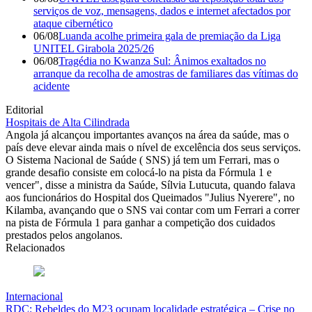
serviços de voz, mensagens, dados e internet afectados por
ataque cibernético
06/08
Luanda acolhe primeira gala de premiação da Liga
UNITEL Girabola 2025/26
06/08
Tragédia no Kwanza Sul: Ânimos exaltados no
arranque da recolha de amostras de familiares das vítimas do
acidente
Editorial
Hospitais de Alta Cilindrada
Angola já alcançou importantes avanços na área da saúde, mas o
país deve elevar ainda mais o nível de excelência dos seus serviços.
O Sistema Nacional de Saúde ( SNS) já tem um Ferrari, mas o
grande desafio consiste em colocá-lo na pista da Fórmula 1 e
vencer", disse a ministra da Saúde, Sílvia Lutucuta, quando falava
aos funcionários do Hospital dos Queimados "Julius Nyerere", no
Kilamba, avançando que o SNS vai contar com um Ferrari a correr
na pista de Fórmula 1 para ganhar a competição dos cuidados
prestados pelos angolanos.
Relacionados
Internacional
RDC: Rebeldes do M23 ocupam localidade estratégica – Crise no