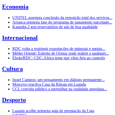
Economia
UNITEL assegura conclusão da reposição total dos serviços...
Arranca primeira fase do programa de pagamento parcelado...
Katambi-2 tem reservatórios de gás de boa qualidade
Internacional
RDC volta a restringir exportações de minerais e metais...
Médio Oriente: Estreito de Ormuz pode reabrir a qualquer...
Ébola/RDC: CDC-Africa teme que vírus fuja ao controlo
Cultura
Israel Campos: um pensamento em diálogo permanente...
Moscovo reactiva Casa da Rússia em Luanda
CCL convida público a mergulhar na oralidade angolana...
Desporto
Luanda acolhe primeira gala de premiação da Liga