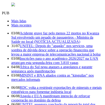
PUB
Mais lidas
Mais recentes
03/08
Acidente grave faz pelo menos 22 mortos no Kwanza
Sul envolvendo um pesado de passageiros - Ministra da
Saúde no local (NOTÍCIA ACTUALIZADA)
31/07
UNITEL: Depois do "apagão" nos serviços, uma
sombra de dúvida desce sobre a operação financeira que
levou a maior empresa de telecomunicações nacional à bolsa
03/08
Inscrições para o ano académico 2026/2027 na UAN
arrancam esta segunda-feira com 3.810 vagas
04/08
África do Sul nega ataques a angolanos e garante
segurança após manifestações
03/08
MININT e BNA aliados contra as "kinguilas" nos
mercados informais
06/08
RDC volta a restringir exportações de minerais e metais
estratégicos para fomentar indústria local
06/08
Angola e EUA manifestam intenção de reforçar
cooperação no domínio da defesa
06/08
UNITEL assegura conclusão da reposição total dos