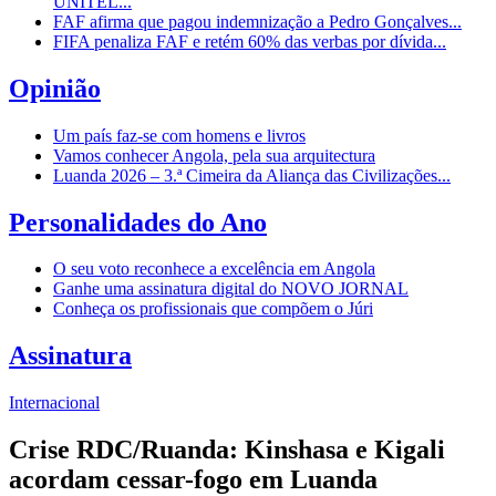
UNITEL...
FAF afirma que pagou indemnização a Pedro Gonçalves...
FIFA penaliza FAF e retém 60% das verbas por dívida...
Opinião
Um país faz-se com homens e livros
Vamos conhecer Angola, pela sua arquitectura
Luanda 2026 – 3.ª Cimeira da Aliança das Civilizações...
Personalidades do Ano
O seu voto reconhece a excelência em Angola
Ganhe uma assinatura digital do NOVO JORNAL
Conheça os profissionais que compõem o Júri
Assinatura
Internacional
Crise RDC/Ruanda: Kinshasa e Kigali
acordam cessar-fogo em Luanda