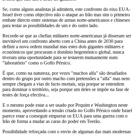
Se, como alguns analistas já admitem, este confronto do eixo EUA-
Israel tiver como objectivo não o ataque ao Irão mas sim o primeiro
embate directo entre sistemas de armas norte-americanos e chineses
para testar as possibilidades de um e do outro lado.
Recorde-se que as chefias militares norte-americanas já disseram ser
inevitável um confronto aberto com a China antes de 2030 para
definir a nova ordem mundial mas estes dois gigantes militares e
económicos que procuram o domínio hegemónico global, nunca
tiveram uma oportunidade para se testarem mutuamente num
"laboratório" como o Golfo Pérsico.
É que, como na natureza, por vezes "machos alfa" são desafiados
dentro do grupo por outro macho com pretensões a "alfa" mas nem
sempre chegam a vias de facto mortais, seja porque se entendem
para dominar o território, seja porque um deles se impõe na fase de
testes de força efectiva...
E o mesmo pode estar a ser usado por Pequim e Washington neste
momento, aproveitando a tensão criada no Golfo Pérsico onde Israel
parece estar a conseguir empurrar os EUA para uma guerra com o
Irão de forma a mudar as caras do poder em Teerão.
Possibilidade reforçada com o envio de algumas das mais modernas