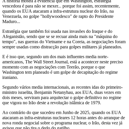
A história mostra à evidência que em Washington, estratégia
vencedora é para não se mexer... porque foi assim, recentemente,
quando os EUA atacaram a infra-estrutura nuclear do Irão, na
Venezuela, no golpe "hollywoodesco" de rapto do Presidente
Maduro...
Estratégia que também foi usada nas invasões do Iraque e do
Afeganistão, sendo que se se recuar ainda mais na "máquina do
tempo", nas guerras do Vietname e na Coreia, as negociações foram
sempre usadas como distracção para golpes militares já planeados.
E é isso que, segundo um dos mais influentes media norte-
americanos, The Wall Street Journal, está a acontecer neste preciso
momento com as negociações com Teerão, porque o que
Washington tem planeado é um golpe de decapitação do regime
iraniano.
Segundo vários media internacionais, as recentes idas do primeiro-
ministro israelita, Benjamin Netanyhau, aos EUA, duas vezes em
dois meses, serviram para arquitectar o golpe definitivo no regime
que vigora no Irão deste a revolução islâmica de 1979.
Ao contrário do que sucedeu em Junho de 2025, quando os EUA
atacaram as infra-estruturas nucleares 12 horas antes do arranque de
nova ronda negocial sobre o programa nuclear, o Irão, desta vez já
avisou que não tira o dedo do gatilho...