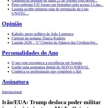
Girabola dá pontapé de saída 22 de Agosto com dérbis...
Petro enfrenta UD Songo em Setembro pelo acesso à Liga...
Luanda acolhe primeira gala de premiação da Liga
UNITEL...
Opinião
Kaholo: preso político de João Lourenço
Cartoon da semana: Dança Kuduro
Luanda 2026 – 3.ª Cimeira da Aliança das Civilizações...
Personalidades do Ano
O seu voto reconhece a excelência em Angola
Ganhe uma assinatura digital do NOVO JORNAL
Conheça os profissionais que compõem o Júri
Assinatura
Internacional
Irão/EUA: Trump desloca poder militar