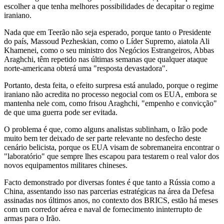
escolher a que tenha melhores possibilidades de decapitar o regime
iraniano.
Nada que em Teerão não seja esperado, porque tanto o Presidente
do país, Massoud Pezheskian, como o Líder Supremo, aiatola Ali
Khamenei, como o seu ministro dos Negócios Estrangeiros, Abbas
Araghchi, têm repetido nas últimas semanas que qualquer ataque
norte-americana obterá uma "resposta devastadora".
Portanto, desta feita, o efeito surpresa está anulado, porque o regime
iraniano não acredita no processo negocial com os EUA, embora se
mantenha nele com, como frisou Araghchi, "empenho e convicção"
de que uma guerra pode ser evitada.
O problema é que, como alguns analistas sublinham, o Irão pode
muito bem ter deixado de ser parte relevante no desfecho deste
cenário belicista, porque os EUA visam de sobremaneira encontrar o
"laboratório" que sempre lhes escapou para testarem o real valor dos
novos equipamentos militares chineses.
Facto demonstrado por diversas fontes é que tanto a Rússia como a
China, assentando isso nas parcerias estratégicas na área da Defesa
assinadas nos últimos anos, no contexto dos BRICS, estão há meses
com um corredor aérea e naval de fornecimento ininterrupto de
armas para o Irão.