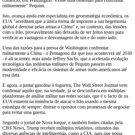
comércio, em Washington "existe uma obsessão para confrontar
militarmente" Pequim.
Isto, avança ainda este especialista em geoestratégia económica, os
EUA "acreditam que a única forma de imporem a sua hegemonia
global é derrotar pelas armas a China" e, no contexto, das tensões
com o Irão, provavelmente não deixarão de ser feitos testes para
verificar as vantagens e desvantagens de um e do outro lado.
Uma das razões para a pressa de Washington confrontar
militarmente a China - o Pentagono diz que isso acontecerá até 2030
- é ali se temer, nota ainda Jeffrey Sachs, que a acelerada evolução
tecnológica das indústrias militares de Pequim passem em
modernidade e eficácia os sistemas de armas norte-americanos até
essa data.
E agora, a juntar gasolina à fogueira, The Wall Street Journal vem
confirmar aquilo que, na verdade, já se desconfiava em múltiplas
plataformas de análise militar nas redes sociais, que é o facto de os
EUA estarem na iminência de atacar o Irão usando a mesma
estratégia de sempre: distrair o opositor com promessas de negociar
para evitar uma guerra.
Segundo o jornal de Nova Iorque, e também fontes citadas pela
CBS News, Trump recebeu múltiplos relatórios, oriundos das
diversas agências de intelligentsia, como a CIA, para que possa