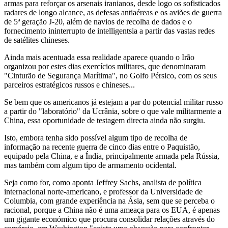
armas para reforçar os arsenais iranianos, desde logo os sofisticados
radares de longo alcance, as defesas antiaéreas e os aviões de guerra
de 5ª geração J-20, além de navios de recolha de dados e o
fornecimento ininterrupto de intelligentsia a partir das vastas redes
de satélites chineses.
Ainda mais acentuada essa realidade aparece quando o Irão
organizou por estes dias exercícios militares, que denominaram
"Cinturão de Segurança Marítima", no Golfo Pérsico, com os seus
parceiros estratégicos russos e chineses...
Se bem que os americanos já estejam a par do potencial militar russo
a partir do "laboratório" da Ucrânia, sobre o que vale militarmente a
China, essa oportunidade de testagem directa ainda não surgiu.
Isto, embora tenha sido possível algum tipo de recolha de
informação na recente guerra de cinco dias entre o Paquistão,
equipado pela China, e a Índia, principalmente armada pela Rússia,
mas também com algum tipo de armamento ocidental.
Seja como for, como aponta Jeffrey Sachs, analista de política
internacional norte-americano, e professor da Universidade de
Columbia, com grande experiência na Ásia, sem que se perceba o
racional, porque a China não é uma ameaça para os EUA, é apenas
um gigante económico que procura consolidar relações através do