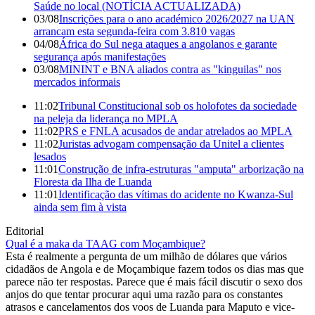
Saúde no local (NOTÍCIA ACTUALIZADA)
03/08
Inscrições para o ano académico 2026/2027 na UAN
arrancam esta segunda-feira com 3.810 vagas
04/08
África do Sul nega ataques a angolanos e garante
segurança após manifestações
03/08
MININT e BNA aliados contra as "kinguilas" nos
mercados informais
11:02
Tribunal Constitucional sob os holofotes da sociedade
na peleja da liderança no MPLA
11:02
PRS e FNLA acusados de andar atrelados ao MPLA
11:02
Juristas advogam compensação da Unitel a clientes
lesados
11:01
Construção de infra-estruturas "amputa" arborização na
Floresta da Ilha de Luanda
11:01
Identificação das vítimas do acidente no Kwanza-Sul
ainda sem fim à vista
Editorial
Qual é a maka da TAAG com Moçambique?
Esta é realmente a pergunta de um milhão de dólares que vários
cidadãos de Angola e de Moçambique fazem todos os dias mas que
parece não ter respostas. Parece que é mais fácil discutir o sexo dos
anjos do que tentar procurar aqui uma razão para os constantes
atrasos e cancelamentos dos voos de Luanda para Maputo e vice-