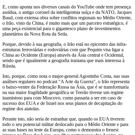
E, como aponta nos diversos canais do YouTube onde tem presença
assídua, o antigo coronel da intelligentsia suíça e da NATO, Jacques
Baud, com extensa obra sobre conflitos regionais no Médio Oriente,
o Irão, visto da China, é muito mais que um parceiro estratégico, é
uma peça existencial para o gigantesco plano de investimentos
planetários da Nova Rota da Seda.
Porque, devido à sua geografia, o Irão está no epicentro das infra-
estruturas ferroviárias e rodoviárias com que Pequim visa ligar a
China ao Ocidente (Europa) através da Ásia central e Ocidental,
sendo que é igualmente a geografia iraniana que mais interessa à
Rússia.
Isto, porque, como nota o major-general Agostinho Costa, nas suas
análises regulares no podcast "A Arte da Guerra", o Irão representa
o baixo-ventre da Federação Russa na Ásia, que é se transformaria
na sua maior fragilidade geográfica se Teerão tivesse um regime
inamistoso para com Moscovo, como passaria a ser em caso de
sucesso dos EUA e de Israel nos seus planos de decapitação do
regime dos aiatolas.
Perante isto, não seria de estranhar que, quando os EUA tiverem
todo o seu potencial militar deslocado para o Médio Oriente e para
as suas bases no leste da Europa, como o demonstra o frenesi