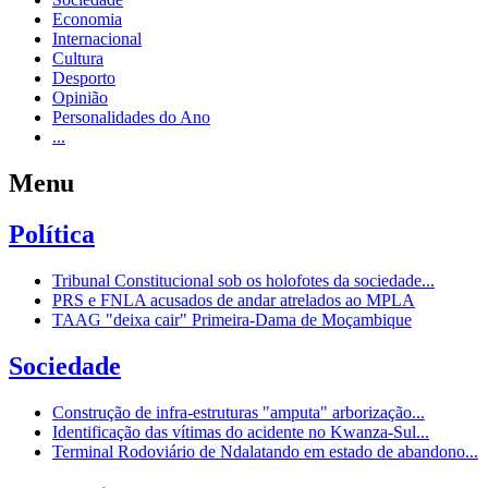
Economia
Internacional
Cultura
Desporto
Opinião
Personalidades do Ano
...
Menu
Política
Tribunal Constitucional sob os holofotes da sociedade...
PRS e FNLA acusados de andar atrelados ao MPLA
TAAG "deixa cair" Primeira-Dama de Moçambique
Sociedade
Construção de infra-estruturas "amputa" arborização...
Identificação das vítimas do acidente no Kwanza-Sul...
Terminal Rodoviário de Ndalatando em estado de abandono...