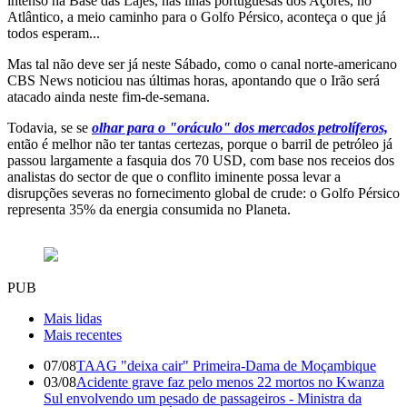
intenso na Base das Lajes, nas ilhas portuguesas dos Açores, no
Atlântico, a meio caminho para o Golfo Pérsico, aconteça o que já
todos esperam...
Mas tal não deve ser já neste Sábado, como o canal norte-americano
CBS News noticiou nas últimas horas, apontando que o Irão será
atacado ainda neste fim-de-semana.
Todavia, se se
olhar para o "oráculo" dos mercados petrolíferos,
então é melhor não ter tantas certezas, porque o barril de petróleo já
passou largamente a fasquia dos 70 USD, com base nos receios dos
analistas do sector de que o conflito iminente possa levar a
disrupções severas no fornecimento global de crude: o Golfo Pérsico
representa 35% da energia consumida no Planeta.
PUB
Mais lidas
Mais recentes
07/08
TAAG "deixa cair" Primeira-Dama de Moçambique
03/08
Acidente grave faz pelo menos 22 mortos no Kwanza
Sul envolvendo um pesado de passageiros - Ministra da