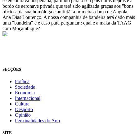
se encontrava hospedada, partindo para o seu país horas depois e a
bordo de aeronave privada que terá sido agilizada graças aos "bons
ofícios" da sua homóloga e anfitriã, a primeira- dama de Angola,
Ana Dias Lourenço. A nossa companhia de bandeira terá dado mais
uma "bandeira" e é caso para perguntar : qual é a maka da TAAG
com Moçambique?
© Novo Jornal, 2026
Todos os direitos reservados
Fundado em 2008
SECÇÕES
Política
Sociedade
Economia
Internacional
Cultura
Desporto
Opinião
Personalidades do Ano
SITE