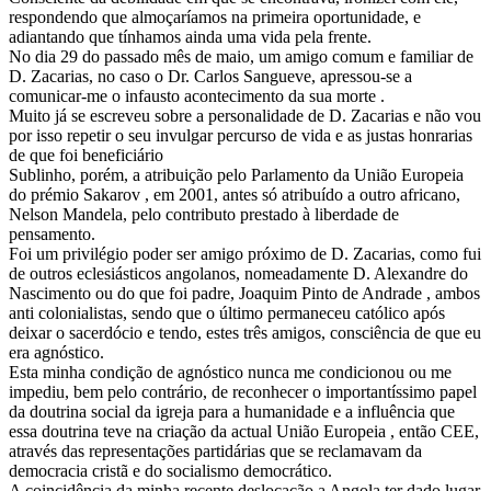
respondendo que almoçaríamos na primeira oportunidade, e
adiantando que tínhamos ainda uma vida pela frente.
No dia 29 do passado mês de maio, um amigo comum e familiar de
D. Zacarias, no caso o Dr. Carlos Sangueve, apressou-se a
comunicar-me o infausto acontecimento da sua morte .
Muito já se escreveu sobre a personalidade de D. Zacarias e não vou
por isso repetir o seu invulgar percurso de vida e as justas honrarias
de que foi beneficiário
Sublinho, porém, a atribuição pelo Parlamento da União Europeia
do prémio Sakarov , em 2001, antes só atribuído a outro africano,
Nelson Mandela, pelo contributo prestado à liberdade de
pensamento.
Foi um privilégio poder ser amigo próximo de D. Zacarias, como fui
de outros eclesiásticos angolanos, nomeadamente D. Alexandre do
Nascimento ou do que foi padre, Joaquim Pinto de Andrade , ambos
anti colonialistas, sendo que o último permaneceu católico após
deixar o sacerdócio e tendo, estes três amigos, consciência de que eu
era agnóstico.
Esta minha condição de agnóstico nunca me condicionou ou me
impediu, bem pelo contrário, de reconhecer o importantíssimo papel
da doutrina social da igreja para a humanidade e a influência que
essa doutrina teve na criação da actual União Europeia , então CEE,
através das representações partidárias que se reclamavam da
democracia cristã e do socialismo democrático.
A coincidência da minha recente deslocação a Angola ter dado lugar