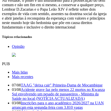
Na verdade, o poder é um instrumento para a prossecução do bem
comum e não um fim em si mesmo, a conservar a qualquer preço,
Lembrar D.Zacarias e o Papa Leão XIV é refletir sobre dois
exemplos de vida com sentido, assentes na doutrina social da igreja
e abrir janelas à reconquista da esperança com valores e princípios
neste mundo hoje tão hedonista que põe em causa direitos
fundamentais e inclusive o direito internacional
Tópicos relacionados
Opinião
PUB
Mais lidas
Mais recentes
07/08
TAAG "deixa cair" Primeira-Dama de Moçambique
03/08
Acidente grave faz pelo menos 22 mortos no Kwanza
Sul envolvendo um pesado de passageiros - Ministra da
Saúde no local (NOTÍCIA ACTUALIZADA)
03/08
Inscrições para o ano académico 2026/2027 na UAN
arrancam esta segunda-feira com 3.810 vagas