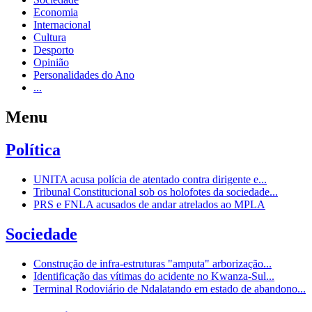
Economia
Internacional
Cultura
Desporto
Opinião
Personalidades do Ano
...
Menu
Política
UNITA acusa polícia de atentado contra dirigente e...
Tribunal Constitucional sob os holofotes da sociedade...
PRS e FNLA acusados de andar atrelados ao MPLA
Sociedade
Construção de infra-estruturas "amputa" arborização...
Identificação das vítimas do acidente no Kwanza-Sul...
Terminal Rodoviário de Ndalatando em estado de abandono...