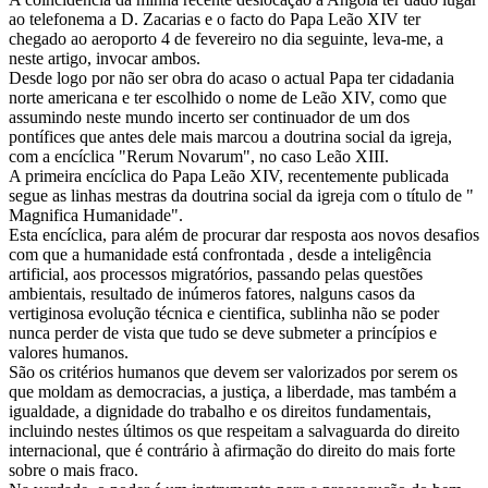
ao telefonema a D. Zacarias e o facto do Papa Leão XIV ter
chegado ao aeroporto 4 de fevereiro no dia seguinte, leva-me, a
neste artigo, invocar ambos.
Desde logo por não ser obra do acaso o actual Papa ter cidadania
norte americana e ter escolhido o nome de Leão XIV, como que
assumindo neste mundo incerto ser continuador de um dos
pontífices que antes dele mais marcou a doutrina social da igreja,
com a encíclica "Rerum Novarum", no caso Leão XIII.
A primeira encíclica do Papa Leão XIV, recentemente publicada
segue as linhas mestras da doutrina social da igreja com o título de "
Magnifica Humanidade".
Esta encíclica, para além de procurar dar resposta aos novos desafios
com que a humanidade está confrontada , desde a inteligência
artificial, aos processos migratórios, passando pelas questões
ambientais, resultado de inúmeros fatores, nalguns casos da
vertiginosa evolução técnica e cientifica, sublinha não se poder
nunca perder de vista que tudo se deve submeter a princípios e
valores humanos.
São os critérios humanos que devem ser valorizados por serem os
que moldam as democracias, a justiça, a liberdade, mas também a
igualdade, a dignidade do trabalho e os direitos fundamentais,
incluindo nestes últimos os que respeitam a salvaguarda do direito
internacional, que é contrário à afirmação do direito do mais forte
sobre o mais fraco.