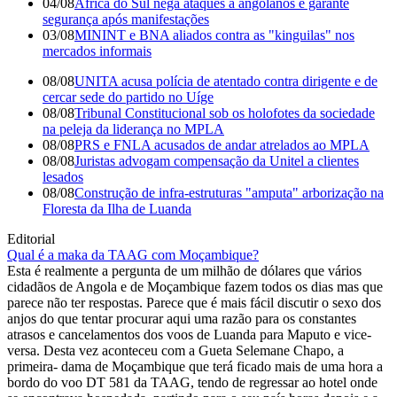
04/08
África do Sul nega ataques a angolanos e garante
segurança após manifestações
03/08
MININT e BNA aliados contra as "kinguilas" nos
mercados informais
08/08
UNITA acusa polícia de atentado contra dirigente e de
cercar sede do partido no Uíge
08/08
Tribunal Constitucional sob os holofotes da sociedade
na peleja da liderança no MPLA
08/08
PRS e FNLA acusados de andar atrelados ao MPLA
08/08
Juristas advogam compensação da Unitel a clientes
lesados
08/08
Construção de infra-estruturas "amputa" arborização na
Floresta da Ilha de Luanda
Editorial
Qual é a maka da TAAG com Moçambique?
Esta é realmente a pergunta de um milhão de dólares que vários
cidadãos de Angola e de Moçambique fazem todos os dias mas que
parece não ter respostas. Parece que é mais fácil discutir o sexo dos
anjos do que tentar procurar aqui uma razão para os constantes
atrasos e cancelamentos dos voos de Luanda para Maputo e vice-
versa. Desta vez aconteceu com a Gueta Selemane Chapo, a
primeira- dama de Moçambique que terá ficado mais de uma hora a
bordo do voo DT 581 da TAAG, tendo de regressar ao hotel onde