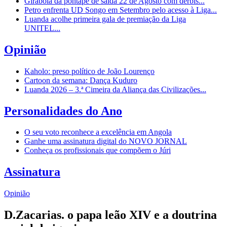
Girabola dá pontapé de saída 22 de Agosto com dérbis...
Petro enfrenta UD Songo em Setembro pelo acesso à Liga...
Luanda acolhe primeira gala de premiação da Liga
UNITEL...
Opinião
Kaholo: preso político de João Lourenço
Cartoon da semana: Dança Kuduro
Luanda 2026 – 3.ª Cimeira da Aliança das Civilizações...
Personalidades do Ano
O seu voto reconhece a excelência em Angola
Ganhe uma assinatura digital do NOVO JORNAL
Conheça os profissionais que compõem o Júri
Assinatura
Opinião
D.Zacarias. o papa leão XIV e a doutrina