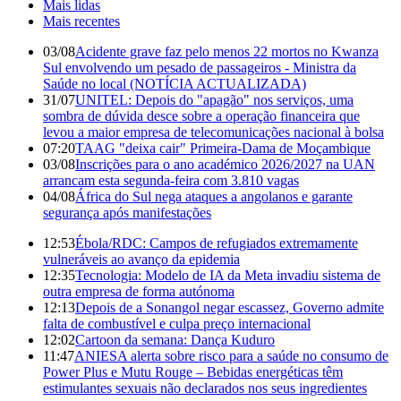
Mais lidas
Mais recentes
03/08
Acidente grave faz pelo menos 22 mortos no Kwanza
Sul envolvendo um pesado de passageiros - Ministra da
Saúde no local (NOTÍCIA ACTUALIZADA)
31/07
UNITEL: Depois do "apagão" nos serviços, uma
sombra de dúvida desce sobre a operação financeira que
levou a maior empresa de telecomunicações nacional à bolsa
07:20
TAAG "deixa cair" Primeira-Dama de Moçambique
03/08
Inscrições para o ano académico 2026/2027 na UAN
arrancam esta segunda-feira com 3.810 vagas
04/08
África do Sul nega ataques a angolanos e garante
segurança após manifestações
12:53
Ébola/RDC: Campos de refugiados extremamente
vulneráveis ao avanço da epidemia
12:35
Tecnologia: Modelo de IA da Meta invadiu sistema de
outra empresa de forma autónoma
12:13
Depois de a Sonangol negar escassez, Governo admite
falta de combustível e culpa preço internacional
12:02
Cartoon da semana: Dança Kuduro
11:47
ANIESA alerta sobre risco para a saúde no consumo de
Power Plus e Mutu Rouge – Bebidas energéticas têm
estimulantes sexuais não declarados nos seus ingredientes