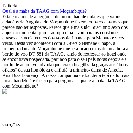
Editorial
Qual é a maka da TAAG com Moçambique?
Esta é realmente a pergunta de um milhão de dólares que vários
cidadãos de Angola e de Moçambique fazem todos os dias mas que
parece não ter respostas. Parece que é mais fácil discutir o sexo dos
anjos do que tentar procurar aqui uma razão para os constantes
atrasos e cancelamentos dos voos de Luanda para Maputo e vice-
versa. Desta vez aconteceu com a Gueta Selemane Chapo, a
primeira- dama de Moçambique que terá ficado mais de uma hora a
bordo do voo DT 581 da TAAG, tendo de regressar ao hotel onde
se encontrava hospedada, partindo para o seu país horas depois e a
bordo de aeronave privada que terá sido agilizada graças aos "bons
ofícios" da sua homóloga e anfitriã, a primeira- dama de Angola,
Ana Dias Lourenço. A nossa companhia de bandeira terá dado mais
uma "bandeira" e é caso para perguntar : qual é a maka da TAAG
com Moçambique?
© Novo Jornal, 2026
Todos os direitos reservados
Fundado em 2008
SECÇÕES