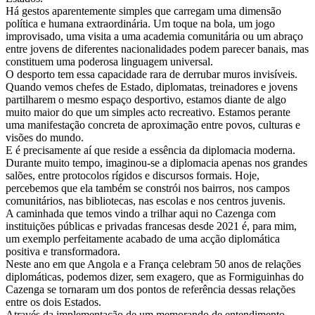
Há gestos aparentemente simples que carregam uma dimensão
política e humana extraordinária. Um toque na bola, um jogo
improvisado, uma visita a uma academia comunitária ou um abraço
entre jovens de diferentes nacionalidades podem parecer banais, mas
constituem uma poderosa linguagem universal.
O desporto tem essa capacidade rara de derrubar muros invisíveis.
Quando vemos chefes de Estado, diplomatas, treinadores e jovens
partilharem o mesmo espaço desportivo, estamos diante de algo
muito maior do que um simples acto recreativo. Estamos perante
uma manifestação concreta de aproximação entre povos, culturas e
visões do mundo.
E é precisamente aí que reside a essência da diplomacia moderna.
Durante muito tempo, imaginou-se a diplomacia apenas nos grandes
salões, entre protocolos rígidos e discursos formais. Hoje,
percebemos que ela também se constrói nos bairros, nos campos
comunitários, nas bibliotecas, nas escolas e nos centros juvenis.
A caminhada que temos vindo a trilhar aqui no Cazenga com
instituições públicas e privadas francesas desde 2021 é, para mim,
um exemplo perfeitamente acabado de uma acção diplomática
positiva e transformadora.
Neste ano em que Angola e a França celebram 50 anos de relações
diplomáticas, podemos dizer, sem exagero, que as Formiguinhas do
Cazenga se tornaram um dos pontos de referência dessas relações
entre os dois Estados.
Através da implementação de um memorando de entendimento