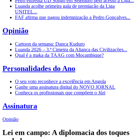
Petro enfrenta UD Songo em Setembro pelo acesso à Liga...
Luanda acolhe primeira gala de premiação da Liga
UNITEL...
FAF afirma que pagou indemnização a Pedro Gonçalves...
Opinião
Cartoon da semana: Dança Kuduro
Luanda 2026 – 3.ª Cimeira da Aliança das Civilizações...
Qual é a maka da TAAG com Moçambique?
Personalidades do Ano
O seu voto reconhece a excelência em Angola
Ganhe uma assinatura digital do NOVO JORNAL
Conheça os profissionais que compõem o Júri
Assinatura
Opinião
Lei em campo: A diplomacia dos toques