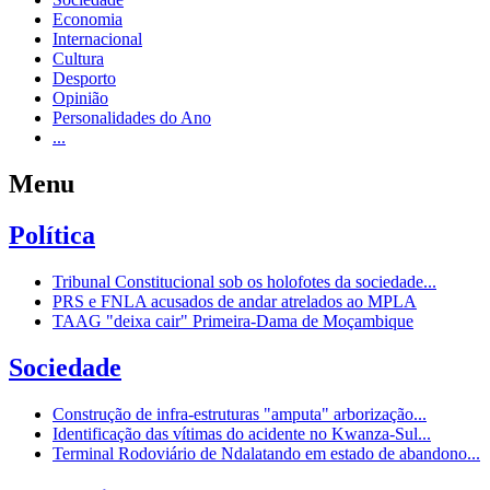
Economia
Internacional
Cultura
Desporto
Opinião
Personalidades do Ano
...
Menu
Política
Tribunal Constitucional sob os holofotes da sociedade...
PRS e FNLA acusados de andar atrelados ao MPLA
TAAG "deixa cair" Primeira-Dama de Moçambique
Sociedade
Construção de infra-estruturas "amputa" arborização...
Identificação das vítimas do acidente no Kwanza-Sul...
Terminal Rodoviário de Ndalatando em estado de abandono...