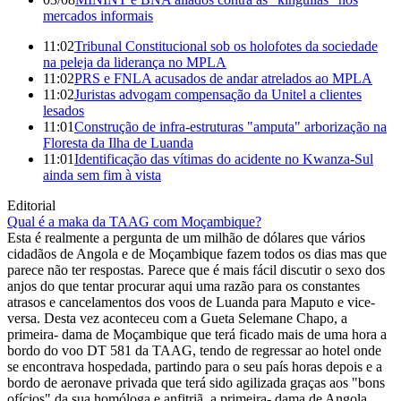
mercados informais
11:02
Tribunal Constitucional sob os holofotes da sociedade
na peleja da liderança no MPLA
11:02
PRS e FNLA acusados de andar atrelados ao MPLA
11:02
Juristas advogam compensação da Unitel a clientes
lesados
11:01
Construção de infra-estruturas "amputa" arborização na
Floresta da Ilha de Luanda
11:01
Identificação das vítimas do acidente no Kwanza-Sul
ainda sem fim à vista
Editorial
Qual é a maka da TAAG com Moçambique?
Esta é realmente a pergunta de um milhão de dólares que vários
cidadãos de Angola e de Moçambique fazem todos os dias mas que
parece não ter respostas. Parece que é mais fácil discutir o sexo dos
anjos do que tentar procurar aqui uma razão para os constantes
atrasos e cancelamentos dos voos de Luanda para Maputo e vice-
versa. Desta vez aconteceu com a Gueta Selemane Chapo, a
primeira- dama de Moçambique que terá ficado mais de uma hora a
bordo do voo DT 581 da TAAG, tendo de regressar ao hotel onde
se encontrava hospedada, partindo para o seu país horas depois e a
bordo de aeronave privada que terá sido agilizada graças aos "bons
ofícios" da sua homóloga e anfitriã, a primeira- dama de Angola,