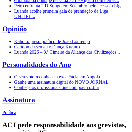
Girabola dá pontapé de saída 22 de Agosto com dérbis...
Petro enfrenta UD Songo em Setembro pelo acesso à Liga...
Luanda acolhe primeira gala de premiação da Liga
UNITEL...
Opinião
Kaholo: preso político de João Lourenço
Cartoon da semana: Dança Kuduro
Luanda 2026 – 3.ª Cimeira da Aliança das Civilizações...
Personalidades do Ano
O seu voto reconhece a excelência em Angola
Ganhe uma assinatura digital do NOVO JORNAL
Conheça os profissionais que compõem o Júri
Assinatura
Política
ACJ pede responsabilidade aos grevistas,