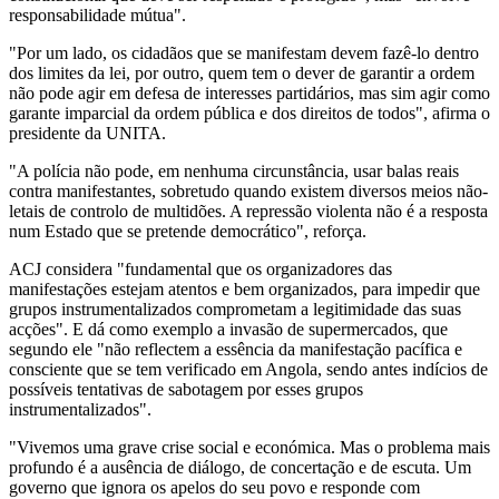
responsabilidade mútua".
"Por um lado, os cidadãos que se manifestam devem fazê-lo dentro
dos limites da lei, por outro, quem tem o dever de garantir a ordem
não pode agir em defesa de interesses partidários, mas sim agir como
garante imparcial da ordem pública e dos direitos de todos", afirma o
presidente da UNITA.
"A polícia não pode, em nenhuma circunstância, usar balas reais
contra manifestantes, sobretudo quando existem diversos meios não-
letais de controlo de multidões. A repressão violenta não é a resposta
num Estado que se pretende democrático", reforça.
ACJ considera "fundamental que os organizadores das
manifestações estejam atentos e bem organizados, para impedir que
grupos instrumentalizados comprometam a legitimidade das suas
acções". E dá como exemplo a invasão de supermercados, que
segundo ele "não reflectem a essência da manifestação pacífica e
consciente que se tem verificado em Angola, sendo antes indícios de
possíveis tentativas de sabotagem por esses grupos
instrumentalizados".
"Vivemos uma grave crise social e económica. Mas o problema mais
profundo é a ausência de diálogo, de concertação e de escuta. Um
governo que ignora os apelos do seu povo e responde com