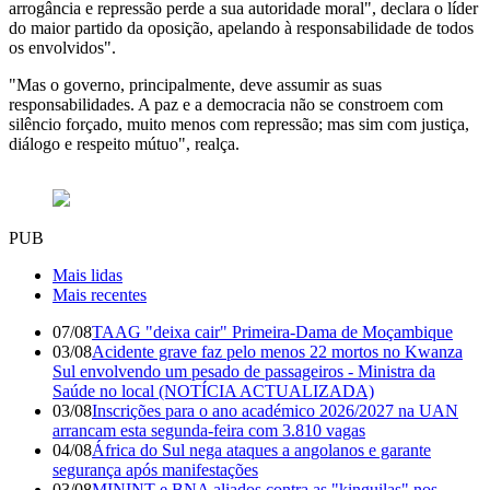
arrogância e repressão perde a sua autoridade moral", declara o líder
do maior partido da oposição, apelando à responsabilidade de todos
os envolvidos".
"Mas o governo, principalmente, deve assumir as suas
responsabilidades. A paz e a democracia não se constroem com
silêncio forçado, muito menos com repressão; mas sim com justiça,
diálogo e respeito mútuo", realça.
PUB
Mais lidas
Mais recentes
07/08
TAAG "deixa cair" Primeira-Dama de Moçambique
03/08
Acidente grave faz pelo menos 22 mortos no Kwanza
Sul envolvendo um pesado de passageiros - Ministra da
Saúde no local (NOTÍCIA ACTUALIZADA)
03/08
Inscrições para o ano académico 2026/2027 na UAN
arrancam esta segunda-feira com 3.810 vagas
04/08
África do Sul nega ataques a angolanos e garante
segurança após manifestações
03/08
MININT e BNA aliados contra as "kinguilas" nos