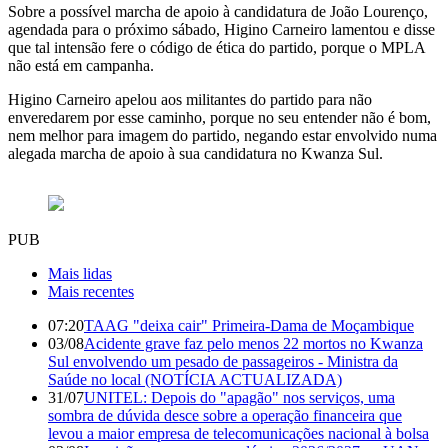
Sobre a possível marcha de apoio à candidatura de João Lourenço,
agendada para o próximo sábado, Higino Carneiro lamentou e disse
que tal intensão fere o código de ética do partido, porque o MPLA
não está em campanha.
Higino Carneiro apelou aos militantes do partido para não
enveredarem por esse caminho, porque no seu entender não é bom,
nem melhor para imagem do partido, negando estar envolvido numa
alegada marcha de apoio à sua candidatura no Kwanza Sul.
PUB
Mais lidas
Mais recentes
07:20
TAAG "deixa cair" Primeira-Dama de Moçambique
03/08
Acidente grave faz pelo menos 22 mortos no Kwanza
Sul envolvendo um pesado de passageiros - Ministra da
Saúde no local (NOTÍCIA ACTUALIZADA)
31/07
UNITEL: Depois do "apagão" nos serviços, uma
sombra de dúvida desce sobre a operação financeira que
levou a maior empresa de telecomunicações nacional à bolsa