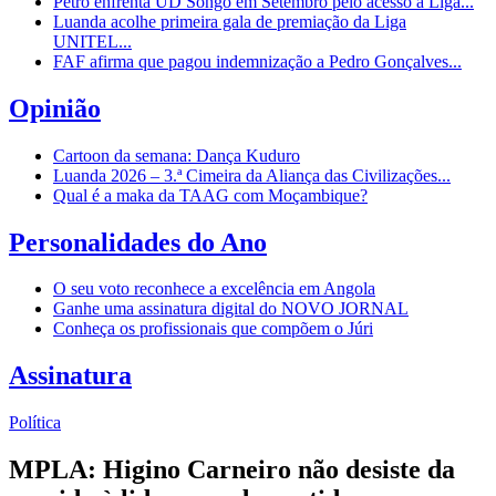
Petro enfrenta UD Songo em Setembro pelo acesso à Liga...
Luanda acolhe primeira gala de premiação da Liga
UNITEL...
FAF afirma que pagou indemnização a Pedro Gonçalves...
Opinião
Cartoon da semana: Dança Kuduro
Luanda 2026 – 3.ª Cimeira da Aliança das Civilizações...
Qual é a maka da TAAG com Moçambique?
Personalidades do Ano
O seu voto reconhece a excelência em Angola
Ganhe uma assinatura digital do NOVO JORNAL
Conheça os profissionais que compõem o Júri
Assinatura
Política
MPLA: Higino Carneiro não desiste da