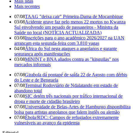
Mais lidas
Mais recentes
07/08
TAAG "deixa cair" Primeira-Dama de Moçambique
03/08
Acidente grave faz pelo menos 22 mortos no Kwanza
Sul envolvendo um pesado de passageiros - Ministra da
Saúde no local (NOTÍCIA ACTUALIZADA)
03/08
Inscrições para o ano académico 2026/2027 na UAN
arrancam esta segunda-feira com 3.810 vagas
04/08
África do Sul nega ataques a angolanos e garante
segurança após manifestações
03/08
MININT e BNA aliados contra as "kinguilas" nos
mercados informais
07/08
Girabola dá pontapé de saída 22 de Agosto com dérbis
do Leste e de Benguela
07/08
Terminal Rodoviário de Ndalatando em estado de
abandono total
07/08
SIC detém três nacionais por tráfico internacional de
droga e morte de cidadão brasileiro
07/08
Universidade de Belas-Artes de Hamburgo disponibiliza
bolsa para artistas angolanos que falem inglês ou alemão
07/08
Ébola/RDC: Campos de refugiados extremamente
vulneráveis ao avanço da epidemia
Editorial