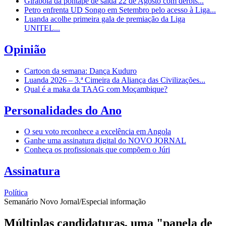
Girabola dá pontapé de saída 22 de Agosto com dérbis...
Petro enfrenta UD Songo em Setembro pelo acesso à Liga...
Luanda acolhe primeira gala de premiação da Liga
UNITEL...
Opinião
Cartoon da semana: Dança Kuduro
Luanda 2026 – 3.ª Cimeira da Aliança das Civilizações...
Qual é a maka da TAAG com Moçambique?
Personalidades do Ano
O seu voto reconhece a excelência em Angola
Ganhe uma assinatura digital do NOVO JORNAL
Conheça os profissionais que compõem o Júri
Assinatura
Política
Semanário Novo Jornal/Especial informação
Múltiplas candidaturas, uma "panela de