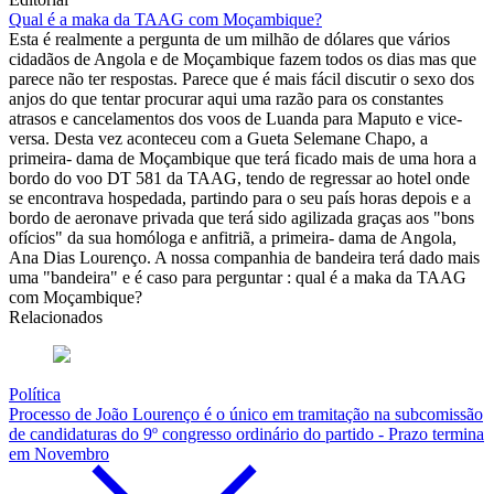
Qual é a maka da TAAG com Moçambique?
Esta é realmente a pergunta de um milhão de dólares que vários
cidadãos de Angola e de Moçambique fazem todos os dias mas que
parece não ter respostas. Parece que é mais fácil discutir o sexo dos
anjos do que tentar procurar aqui uma razão para os constantes
atrasos e cancelamentos dos voos de Luanda para Maputo e vice-
versa. Desta vez aconteceu com a Gueta Selemane Chapo, a
primeira- dama de Moçambique que terá ficado mais de uma hora a
bordo do voo DT 581 da TAAG, tendo de regressar ao hotel onde
se encontrava hospedada, partindo para o seu país horas depois e a
bordo de aeronave privada que terá sido agilizada graças aos "bons
ofícios" da sua homóloga e anfitriã, a primeira- dama de Angola,
Ana Dias Lourenço. A nossa companhia de bandeira terá dado mais
uma "bandeira" e é caso para perguntar : qual é a maka da TAAG
com Moçambique?
Relacionados
Política
Processo de João Lourenço é o único em tramitação na subcomissão
de candidaturas do 9º congresso ordinário do partido - Prazo termina
em Novembro