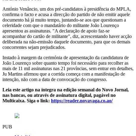
António Venâncio, um dos pré-candidatos à presidência do MPLA,
confirma o facto e acusa a direcção do partido de não emitir aquele
documento há já muito tempo, juntando-se aos que questionam a
celeridade com que o mandatário do militante João Lourenço
apresentou as assinaturas. "A declaração de apoio faz-se
acompanhar do cartão de militante", diz, acrescentando haver acção
deliberada na não-emissão daquele documento, para que os demais
concorrentes sejam prejudicados.
Instado à margem da cerimónia de apresentação da candidatura de
João Lourenço sobre quanto tempo foi necessário para recolher as
mais de 11 mil assinaturas nas 21 províncias, sem entrar em detalhes,
Ju Martins afirmou que a corrida começa com a manifestação de
intenção, não com a data de convocação do congresso.
Leia este artigo na íntegra na edição semanal do Novo Jornal,
nas bancas, ou através de assinatura digital, pagável no
Multicaixa. Siga o link:
https://reader.novavaga.co.ao/
PUB