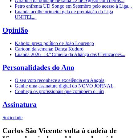
Girabola dá pontapé de saída 22 de Agosto com dérbis...
Petro enfrenta UD Songo em Setembro pelo acesso à Liga...
Luanda acolhe primeira gala de premiação da Liga
UNITEL...
Opinião
Kaholo: preso político de João Lourenço
Cartoon da semana: Dança Kuduro
Luanda 2026 – 3.ª Cimeira da Aliança das Civilizações...
Personalidades do Ano
O seu voto reconhece a excelência em Angola
Ganhe uma assinatura digital do NOVO JORNAL
Conheça os profissionais que compõem o Júri
Assinatura
Sociedade
Carlos São Vicente volta à cadeia de