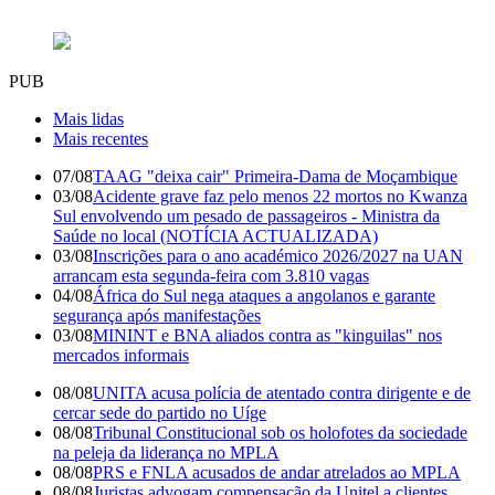
PUB
Mais lidas
Mais recentes
07/08
TAAG "deixa cair" Primeira-Dama de Moçambique
03/08
Acidente grave faz pelo menos 22 mortos no Kwanza
Sul envolvendo um pesado de passageiros - Ministra da
Saúde no local (NOTÍCIA ACTUALIZADA)
03/08
Inscrições para o ano académico 2026/2027 na UAN
arrancam esta segunda-feira com 3.810 vagas
04/08
África do Sul nega ataques a angolanos e garante
segurança após manifestações
03/08
MININT e BNA aliados contra as "kinguilas" nos
mercados informais
08/08
UNITA acusa polícia de atentado contra dirigente e de
cercar sede do partido no Uíge
08/08
Tribunal Constitucional sob os holofotes da sociedade
na peleja da liderança no MPLA
08/08
PRS e FNLA acusados de andar atrelados ao MPLA
08/08
Juristas advogam compensação da Unitel a clientes