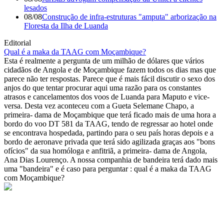
lesados
08/08
Construção de infra-estruturas "amputa" arborização na
Floresta da Ilha de Luanda
Editorial
Qual é a maka da TAAG com Moçambique?
Esta é realmente a pergunta de um milhão de dólares que vários
cidadãos de Angola e de Moçambique fazem todos os dias mas que
parece não ter respostas. Parece que é mais fácil discutir o sexo dos
anjos do que tentar procurar aqui uma razão para os constantes
atrasos e cancelamentos dos voos de Luanda para Maputo e vice-
versa. Desta vez aconteceu com a Gueta Selemane Chapo, a
primeira- dama de Moçambique que terá ficado mais de uma hora a
bordo do voo DT 581 da TAAG, tendo de regressar ao hotel onde
se encontrava hospedada, partindo para o seu país horas depois e a
bordo de aeronave privada que terá sido agilizada graças aos "bons
ofícios" da sua homóloga e anfitriã, a primeira- dama de Angola,
Ana Dias Lourenço. A nossa companhia de bandeira terá dado mais
uma "bandeira" e é caso para perguntar : qual é a maka da TAAG
com Moçambique?
© Novo Jornal, 2026
Todos os direitos reservados
Fundado em 2008