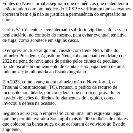
Fontes do Novo Jornal asseguram que os médicos que o atenderam
terão reunido com um médico do HPSP e verificaram que os exames
correram bem e já não se justifica a permanência do empresário na
clínica.
Carlos São Vicente esteve internado sob forte vigilância do serviço
penitenciário, no controlo do mesmo, para evitar eventual tentativa
de fuga, como acontece em alguns casos.
O empresário, luso-angolano, casado com Irene Neto, filha do
primeiro Presidente, Agostinho Neto, foi condenado em Março de
2022 na pena de nove anos de prisão pelos crimes de peculato,
fraude fiscal e branqueamento de capitais e ao pagamento de uma
indemnização milionária ao Estado angolano.
Em 2023, como avançou em primeira mão o Novo Jornal, o
Tribunal Constitucional (TC), recusou o pedido de recurso de
inconstitucionalidade, por considerar que não ficou provado ter
havido violações de direitos fundamentais do arguido, como
invocou a defesa na ocasião.
Segundo acusação, o empresário criou uma "um esquema ilegal"
que lhe permitiu extrair à Sonangol mais de 900 milhões de dólares
que colocou na banca suíça e que acabaram devolvidos ao Estado
angolano.