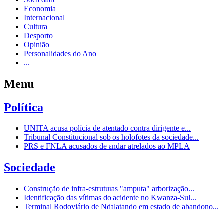
Economia
Internacional
Cultura
Desporto
Opinião
Personalidades do Ano
...
Menu
Política
UNITA acusa polícia de atentado contra dirigente e...
Tribunal Constitucional sob os holofotes da sociedade...
PRS e FNLA acusados de andar atrelados ao MPLA
Sociedade
Construção de infra-estruturas "amputa" arborização...
Identificação das vítimas do acidente no Kwanza-Sul...
Terminal Rodoviário de Ndalatando em estado de abandono...