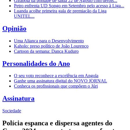
Girabola dá pontapé de saída 22 de Agosto com dérbis...
Petro enfrenta UD Songo em Setembro pelo acesso à Liga...
Luanda acolhe primeira gala de premiação da Liga
UNITEL...
Opinião
Uma Aliança para o Desenvolvimento
Kaholo: preso político de João Lourenço
Cartoon da semana: Dança Kuduro
Personalidades do Ano
O seu voto reconhece a excelência em Angola
Ganhe uma assinatura digital do NOVO JORNAL
Conheça os profissionais que compõem o Júri
Assinatura
Sociedade
Polícia espanca e dispersa agentes do