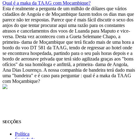
Qual é a maka da TAAG com Moçambique?
Esta é realmente a pergunta de um milhão de dólares que vários
cidadãos de Angola e de Moçambique fazem todos os dias mas que
parece não ter respostas. Parece que é mais fácil discutir o sexo dos
anjos do que tentar procurar aqui uma razão para os constantes
atrasos e cancelamentos dos voos de Luanda para Maputo e vice-
versa. Desta vez aconteceu com a Gueta Selemane Chapo, a
primeira- dama de Moçambique que terá ficado mais de uma hora a
bordo do voo DT 581 da TAAG, tendo de regressar ao hotel onde
se encontrava hospedada, partindo para o seu país horas depois e a
bordo de aeronave privada que terá sido agilizada graças aos "bons
ofícios" da sua homóloga e anfitriã, a primeira- dama de Angola,
Ana Dias Lourenço. A nossa companhia de bandeira terá dado mais
uma "bandeira" e é caso para perguntar : qual é a maka da TAAG
com Moçambique?
© Novo Jornal, 2026
Todos os direitos reservados
Fundado em 2008
SECÇÕES
Política