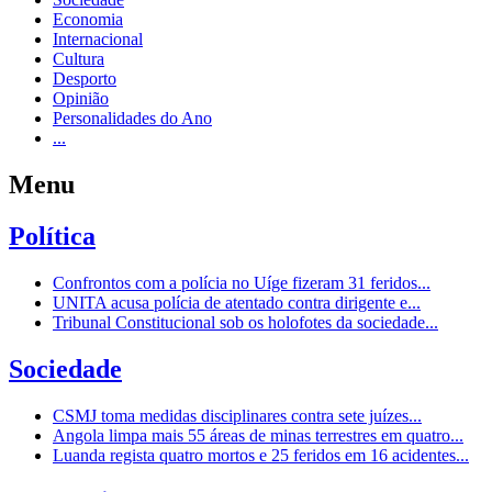
Economia
Internacional
Cultura
Desporto
Opinião
Personalidades do Ano
...
Menu
Política
Confrontos com a polícia no Uíge fizeram 31 feridos...
UNITA acusa polícia de atentado contra dirigente e...
Tribunal Constitucional sob os holofotes da sociedade...
Sociedade
CSMJ toma medidas disciplinares contra sete juízes...
Angola limpa mais 55 áreas de minas terrestres em quatro...
Luanda regista quatro mortos e 25 feridos em 16 acidentes...