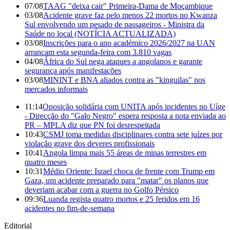
07/08
TAAG "deixa cair" Primeira-Dama de Moçambique
03/08
Acidente grave faz pelo menos 22 mortos no Kwanza
Sul envolvendo um pesado de passageiros - Ministra da
Saúde no local (NOTÍCIA ACTUALIZADA)
03/08
Inscrições para o ano académico 2026/2027 na UAN
arrancam esta segunda-feira com 3.810 vagas
04/08
África do Sul nega ataques a angolanos e garante
segurança após manifestações
03/08
MININT e BNA aliados contra as "kinguilas" nos
mercados informais
11:14
Oposição solidária com UNITA após incidentes no Uíge
- Direcção do "Galo Negro" espera resposta a nota enviada ao
PR – MPLA diz que PN foi desrespeitada
10:43
CSMJ toma medidas disciplinares contra sete juízes por
violação grave dos deveres profissionais
10:41
Angola limpa mais 55 áreas de minas terrestres em
quatro meses
10:31
Médio Oriente: Israel choca de frente com Trump em
Gaza, um acidente preparado para "matar" os planos que
deveriam acabar com a guerra no Golfo Pérsico
09:36
Luanda regista quatro mortos e 25 feridos em 16
acidentes no fim-de-semana
Editorial