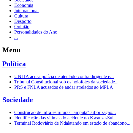
Economia
Internacional
Cultura
Desporto
Opinião
Personalidades do Ano
...
Menu
Política
UNITA acusa polícia de atentado contra dirigente e...
Tribunal Constitucional sob os holofotes da sociedade...
PRS e FNLA acusados de andar atrelados ao MPLA
Sociedade
Construção de infra-estruturas "amputa" arborização...
Identificação das vítimas do acidente no Kwanza-Sul...
Terminal Rodoviário de Ndalatando em estado de abandono...