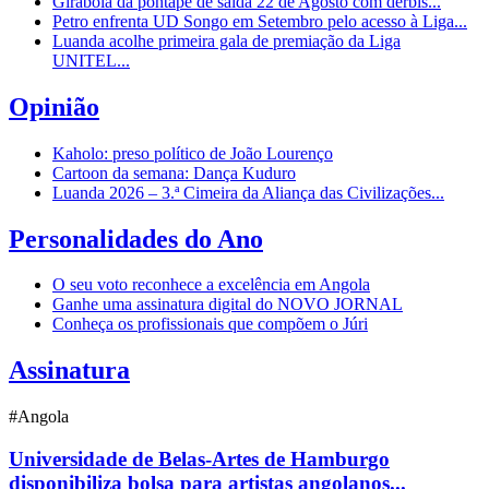
Girabola dá pontapé de saída 22 de Agosto com dérbis...
Petro enfrenta UD Songo em Setembro pelo acesso à Liga...
Luanda acolhe primeira gala de premiação da Liga
UNITEL...
Opinião
Kaholo: preso político de João Lourenço
Cartoon da semana: Dança Kuduro
Luanda 2026 – 3.ª Cimeira da Aliança das Civilizações...
Personalidades do Ano
O seu voto reconhece a excelência em Angola
Ganhe uma assinatura digital do NOVO JORNAL
Conheça os profissionais que compõem o Júri
Assinatura
#Angola
Universidade de Belas-Artes de Hamburgo
disponibiliza bolsa para artistas angolanos...