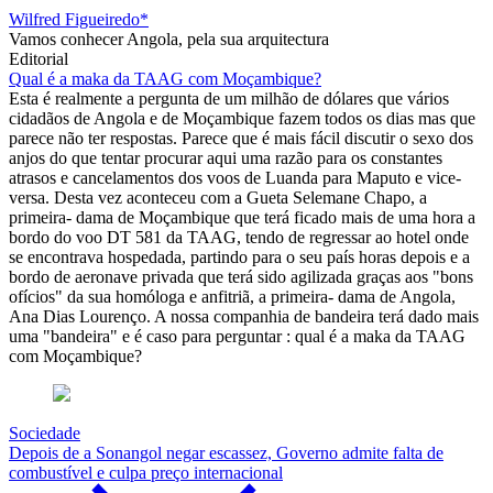
Wilfred Figueiredo*
Vamos conhecer Angola, pela sua arquitectura
Editorial
Qual é a maka da TAAG com Moçambique?
Esta é realmente a pergunta de um milhão de dólares que vários
cidadãos de Angola e de Moçambique fazem todos os dias mas que
parece não ter respostas. Parece que é mais fácil discutir o sexo dos
anjos do que tentar procurar aqui uma razão para os constantes
atrasos e cancelamentos dos voos de Luanda para Maputo e vice-
versa. Desta vez aconteceu com a Gueta Selemane Chapo, a
primeira- dama de Moçambique que terá ficado mais de uma hora a
bordo do voo DT 581 da TAAG, tendo de regressar ao hotel onde
se encontrava hospedada, partindo para o seu país horas depois e a
bordo de aeronave privada que terá sido agilizada graças aos "bons
ofícios" da sua homóloga e anfitriã, a primeira- dama de Angola,
Ana Dias Lourenço. A nossa companhia de bandeira terá dado mais
uma "bandeira" e é caso para perguntar : qual é a maka da TAAG
com Moçambique?
Sociedade
Depois de a Sonangol negar escassez, Governo admite falta de
combustível e culpa preço internacional