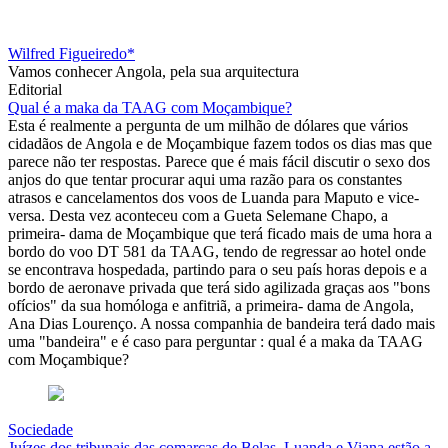
Wilfred Figueiredo*
Vamos conhecer Angola, pela sua arquitectura
Editorial
Qual é a maka da TAAG com Moçambique?
Esta é realmente a pergunta de um milhão de dólares que vários
cidadãos de Angola e de Moçambique fazem todos os dias mas que
parece não ter respostas. Parece que é mais fácil discutir o sexo dos
anjos do que tentar procurar aqui uma razão para os constantes
atrasos e cancelamentos dos voos de Luanda para Maputo e vice-
versa. Desta vez aconteceu com a Gueta Selemane Chapo, a
primeira- dama de Moçambique que terá ficado mais de uma hora a
bordo do voo DT 581 da TAAG, tendo de regressar ao hotel onde
se encontrava hospedada, partindo para o seu país horas depois e a
bordo de aeronave privada que terá sido agilizada graças aos "bons
ofícios" da sua homóloga e anfitriã, a primeira- dama de Angola,
Ana Dias Lourenço. A nossa companhia de bandeira terá dado mais
uma "bandeira" e é caso para perguntar : qual é a maka da TAAG
com Moçambique?
Sociedade
Juízes dos tribunais das comarcas de Belas, Luanda e Viana estão a