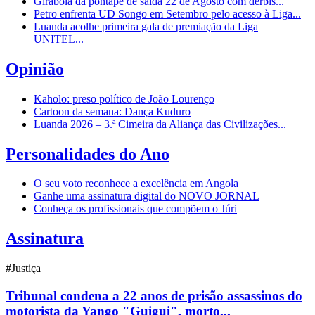
Girabola dá pontapé de saída 22 de Agosto com dérbis...
Petro enfrenta UD Songo em Setembro pelo acesso à Liga...
Luanda acolhe primeira gala de premiação da Liga
UNITEL...
Opinião
Kaholo: preso político de João Lourenço
Cartoon da semana: Dança Kuduro
Luanda 2026 – 3.ª Cimeira da Aliança das Civilizações...
Personalidades do Ano
O seu voto reconhece a excelência em Angola
Ganhe uma assinatura digital do NOVO JORNAL
Conheça os profissionais que compõem o Júri
Assinatura
#Justiça
Tribunal condena a 22 anos de prisão assassinos do
motorista da Yango "Guigui", morto...