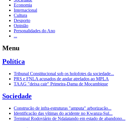
Economia
Internacional
Cultura
Desporto
Opinião
Personalidades do Ano
...
Menu
Política
Tribunal Constitucional sob os holofotes da sociedade...
PRS e FNLA acusados de andar atrelados ao MPLA
TAAG "deixa cair" Primeira-Dama de Moçambique
Sociedade
Construção de infra-estruturas "amputa" arborização...
Identificação das vítimas do acidente no Kwanza-Sul...
Terminal Rodoviário de Ndalatando em estado de abandono...