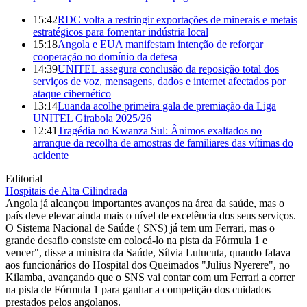
15:42
RDC volta a restringir exportações de minerais e metais
estratégicos para fomentar indústria local
15:18
Angola e EUA manifestam intenção de reforçar
cooperação no domínio da defesa
14:39
UNITEL assegura conclusão da reposição total dos
serviços de voz, mensagens, dados e internet afectados por
ataque cibernético
13:14
Luanda acolhe primeira gala de premiação da Liga
UNITEL Girabola 2025/26
12:41
Tragédia no Kwanza Sul: Ânimos exaltados no
arranque da recolha de amostras de familiares das vítimas do
acidente
Editorial
Hospitais de Alta Cilindrada
Angola já alcançou importantes avanços na área da saúde, mas o
país deve elevar ainda mais o nível de excelência dos seus serviços.
O Sistema Nacional de Saúde ( SNS) já tem um Ferrari, mas o
grande desafio consiste em colocá-lo na pista da Fórmula 1 e
vencer", disse a ministra da Saúde, Sílvia Lutucuta, quando falava
aos funcionários do Hospital dos Queimados "Julius Nyerere", no
Kilamba, avançando que o SNS vai contar com um Ferrari a correr
na pista de Fórmula 1 para ganhar a competição dos cuidados
prestados pelos angolanos.