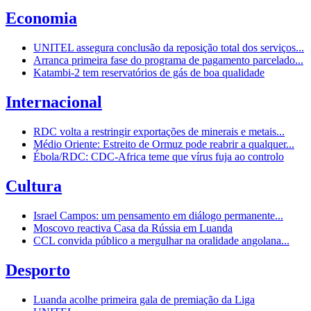
Economia
UNITEL assegura conclusão da reposição total dos serviços...
Arranca primeira fase do programa de pagamento parcelado...
Katambi-2 tem reservatórios de gás de boa qualidade
Internacional
RDC volta a restringir exportações de minerais e metais...
Médio Oriente: Estreito de Ormuz pode reabrir a qualquer...
Ébola/RDC: CDC-Africa teme que vírus fuja ao controlo
Cultura
Israel Campos: um pensamento em diálogo permanente...
Moscovo reactiva Casa da Rússia em Luanda
CCL convida público a mergulhar na oralidade angolana...
Desporto
Luanda acolhe primeira gala de premiação da Liga