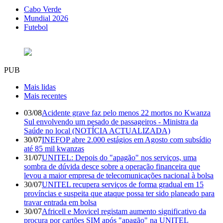
Cabo Verde
Mundial 2026
Futebol
PUB
Mais lidas
Mais recentes
03/08
Acidente grave faz pelo menos 22 mortos no Kwanza
Sul envolvendo um pesado de passageiros - Ministra da
Saúde no local (NOTÍCIA ACTUALIZADA)
30/07
INEFOP abre 2.000 estágios em Agosto com subsídio
até 85 mil kwanzas
31/07
UNITEL: Depois do "apagão" nos serviços, uma
sombra de dúvida desce sobre a operação financeira que
levou a maior empresa de telecomunicações nacional à bolsa
30/07
UNITEL recupera serviços de forma gradual em 15
províncias e suspeita que ataque possa ter sido planeado para
travar entrada em bolsa
30/07
Africell e Movicel registam aumento significativo da
procura por cartões SIM após "apagão" na UNITEL