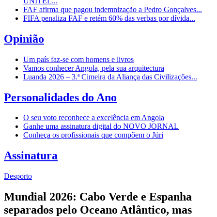
UNITEL...
FAF afirma que pagou indemnização a Pedro Gonçalves...
FIFA penaliza FAF e retém 60% das verbas por dívida...
Opinião
Um país faz-se com homens e livros
Vamos conhecer Angola, pela sua arquitectura
Luanda 2026 – 3.ª Cimeira da Aliança das Civilizações...
Personalidades do Ano
O seu voto reconhece a excelência em Angola
Ganhe uma assinatura digital do NOVO JORNAL
Conheça os profissionais que compõem o Júri
Assinatura
Desporto
Mundial 2026: Cabo Verde e Espanha
separados pelo Oceano Atlântico, mas