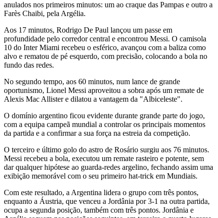
anulados nos primeiros minutos: um ao craque das Pampas e outro a
Farès Chaibi, pela Argélia.
Aos 17 minutos, Rodrigo De Paul lançou um passe em
profundidade pelo corredor central e encontrou Messi. O camisola
10 do Inter Miami recebeu o esférico, avançou com a baliza como
alvo e rematou de pé esquerdo, com precisão, colocando a bola no
fundo das redes.
No segundo tempo, aos 60 minutos, num lance de grande
oportunismo, Lionel Messi aproveitou a sobra após um remate de
Alexis Mac Allister e dilatou a vantagem da "Albiceleste".
O domínio argentino ficou evidente durante grande parte do jogo,
com a equipa campeã mundial a controlar os principais momentos
da partida e a confirmar a sua força na estreia da competição.
O terceiro e último golo do astro de Rosário surgiu aos 76 minutos.
Messi recebeu a bola, executou um remate rasteiro e potente, sem
dar qualquer hipótese ao guarda-redes argelino, fechando assim uma
exibição memorável com o seu primeiro hat-trick em Mundiais.
Com este resultado, a Argentina lidera o grupo com três pontos,
enquanto a Áustria, que venceu a Jordânia por 3-1 na outra partida,
ocupa a segunda posição, também com três pontos. Jordânia e