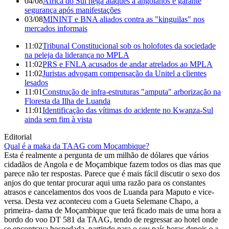
04/08
África do Sul nega ataques a angolanos e garante
segurança após manifestações
03/08
MININT e BNA aliados contra as "kinguilas" nos
mercados informais
11:02
Tribunal Constitucional sob os holofotes da sociedade
na peleja da liderança no MPLA
11:02
PRS e FNLA acusados de andar atrelados ao MPLA
11:02
Juristas advogam compensação da Unitel a clientes
lesados
11:01
Construção de infra-estruturas "amputa" arborização na
Floresta da Ilha de Luanda
11:01
Identificação das vítimas do acidente no Kwanza-Sul
ainda sem fim à vista
Editorial
Qual é a maka da TAAG com Moçambique?
Esta é realmente a pergunta de um milhão de dólares que vários
cidadãos de Angola e de Moçambique fazem todos os dias mas que
parece não ter respostas. Parece que é mais fácil discutir o sexo dos
anjos do que tentar procurar aqui uma razão para os constantes
atrasos e cancelamentos dos voos de Luanda para Maputo e vice-
versa. Desta vez aconteceu com a Gueta Selemane Chapo, a
primeira- dama de Moçambique que terá ficado mais de uma hora a
bordo do voo DT 581 da TAAG, tendo de regressar ao hotel onde
se encontrava hospedada, partindo para o seu país horas depois e a