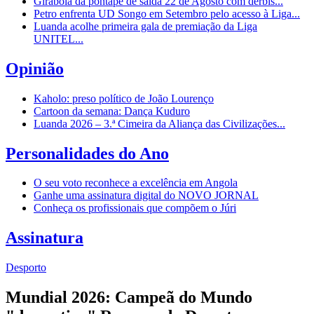
Girabola dá pontapé de saída 22 de Agosto com dérbis...
Petro enfrenta UD Songo em Setembro pelo acesso à Liga...
Luanda acolhe primeira gala de premiação da Liga
UNITEL...
Opinião
Kaholo: preso político de João Lourenço
Cartoon da semana: Dança Kuduro
Luanda 2026 – 3.ª Cimeira da Aliança das Civilizações...
Personalidades do Ano
O seu voto reconhece a excelência em Angola
Ganhe uma assinatura digital do NOVO JORNAL
Conheça os profissionais que compõem o Júri
Assinatura
Desporto
Mundial 2026: Campeã do Mundo