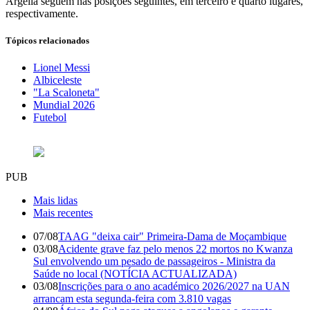
Argélia seguem nas posições seguintes, em terceiro e quarto lugares,
respectivamente.
Tópicos relacionados
Lionel Messi
Albiceleste
"La Scaloneta"
Mundial 2026
Futebol
PUB
Mais lidas
Mais recentes
07/08
TAAG "deixa cair" Primeira-Dama de Moçambique
03/08
Acidente grave faz pelo menos 22 mortos no Kwanza
Sul envolvendo um pesado de passageiros - Ministra da
Saúde no local (NOTÍCIA ACTUALIZADA)
03/08
Inscrições para o ano académico 2026/2027 na UAN
arrancam esta segunda-feira com 3.810 vagas