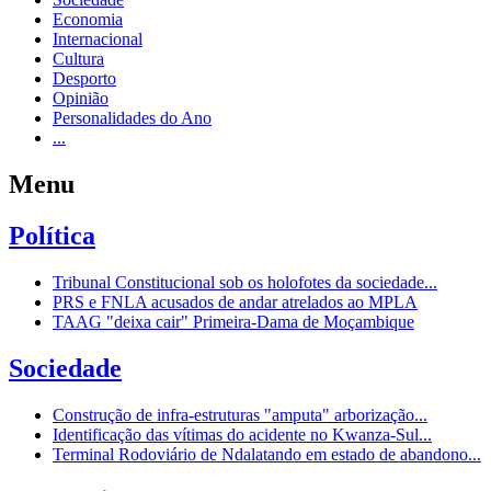
Economia
Internacional
Cultura
Desporto
Opinião
Personalidades do Ano
...
Menu
Política
Tribunal Constitucional sob os holofotes da sociedade...
PRS e FNLA acusados de andar atrelados ao MPLA
TAAG "deixa cair" Primeira-Dama de Moçambique
Sociedade
Construção de infra-estruturas "amputa" arborização...
Identificação das vítimas do acidente no Kwanza-Sul...
Terminal Rodoviário de Ndalatando em estado de abandono...