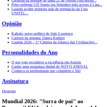
Girabola dá pontapé de saída 22 de Agosto com dérbis...
Petro enfrenta UD Songo em Setembro pelo acesso à Liga...
Luanda acolhe primeira gala de premiação da Liga
UNITEL...
Opinião
Kaholo: preso político de João Lourenço
Cartoon da semana: Dança Kuduro
Luanda 2026 – 3.ª Cimeira da Aliança das Civilizações...
Personalidades do Ano
O seu voto reconhece a excelência em Angola
Ganhe uma assinatura digital do NOVO JORNAL
Conheça os profissionais que compõem o Júri
Assinatura
Desporto
Mundial 2026: "Surra de pai" ao