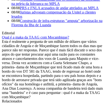
na peleja da liderança no MPLA
08/08
PRS e FNLA acusados de andar atrelados ao MPLA
08/08
Juristas advogam compensação da Unitel a clientes
lesados
08/08
Construção de infra-estruturas "amputa" arborização na
Floresta da Ilha de Luanda
Editorial
Qual é a maka da TAAG com Moçambique?
Esta é realmente a pergunta de um milhão de dólares que vários
cidadãos de Angola e de Moçambique fazem todos os dias mas que
parece não ter respostas. Parece que é mais fácil discutir o sexo dos
anjos do que tentar procurar aqui uma razão para os constantes
atrasos e cancelamentos dos voos de Luanda para Maputo e vice-
versa. Desta vez aconteceu com a Gueta Selemane Chapo, a
primeira- dama de Moçambique que terá ficado mais de uma hora a
bordo do voo DT 581 da TAAG, tendo de regressar ao hotel onde
se encontrava hospedada, partindo para o seu país horas depois e a
bordo de aeronave privada que terá sido agilizada graças aos "bons
ofícios" da sua homóloga e anfitriã, a primeira- dama de Angola,
Ana Dias Lourenço. A nossa companhia de bandeira terá dado mais
uma "bandeira" e é caso para perguntar : qual é a maka da TAAG
com Moçambique?
Relacionados