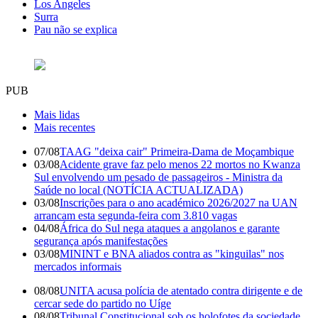
Los Angeles
Surra
Pau não se explica
PUB
Mais lidas
Mais recentes
07/08
TAAG "deixa cair" Primeira-Dama de Moçambique
03/08
Acidente grave faz pelo menos 22 mortos no Kwanza
Sul envolvendo um pesado de passageiros - Ministra da
Saúde no local (NOTÍCIA ACTUALIZADA)
03/08
Inscrições para o ano académico 2026/2027 na UAN
arrancam esta segunda-feira com 3.810 vagas
04/08
África do Sul nega ataques a angolanos e garante
segurança após manifestações
03/08
MININT e BNA aliados contra as "kinguilas" nos
mercados informais
08/08
UNITA acusa polícia de atentado contra dirigente e de
cercar sede do partido no Uíge
08/08
Tribunal Constitucional sob os holofotes da sociedade