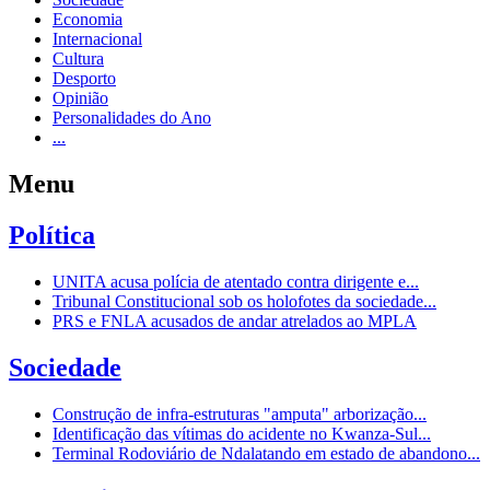
Economia
Internacional
Cultura
Desporto
Opinião
Personalidades do Ano
...
Menu
Política
UNITA acusa polícia de atentado contra dirigente e...
Tribunal Constitucional sob os holofotes da sociedade...
PRS e FNLA acusados de andar atrelados ao MPLA
Sociedade
Construção de infra-estruturas "amputa" arborização...
Identificação das vítimas do acidente no Kwanza-Sul...
Terminal Rodoviário de Ndalatando em estado de abandono...