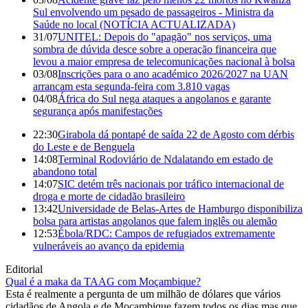
Sul envolvendo um pesado de passageiros - Ministra da
Saúde no local (NOTÍCIA ACTUALIZADA)
31/07
UNITEL: Depois do "apagão" nos serviços, uma
sombra de dúvida desce sobre a operação financeira que
levou a maior empresa de telecomunicações nacional à bolsa
03/08
Inscrições para o ano académico 2026/2027 na UAN
arrancam esta segunda-feira com 3.810 vagas
04/08
África do Sul nega ataques a angolanos e garante
segurança após manifestações
22:30
Girabola dá pontapé de saída 22 de Agosto com dérbis
do Leste e de Benguela
14:08
Terminal Rodoviário de Ndalatando em estado de
abandono total
14:07
SIC detém três nacionais por tráfico internacional de
droga e morte de cidadão brasileiro
13:42
Universidade de Belas-Artes de Hamburgo disponibiliza
bolsa para artistas angolanos que falem inglês ou alemão
12:53
Ébola/RDC: Campos de refugiados extremamente
vulneráveis ao avanço da epidemia
Editorial
Qual é a maka da TAAG com Moçambique?
Esta é realmente a pergunta de um milhão de dólares que vários
cidadãos de Angola e de Moçambique fazem todos os dias mas que