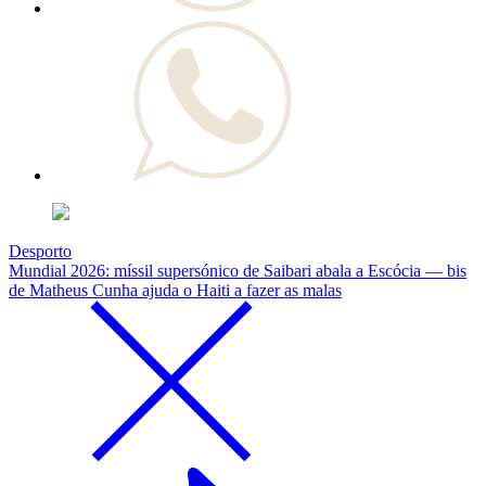
Desporto
Mundial 2026: míssil supersónico de Saibari abala a Escócia — bis
de Matheus Cunha ajuda o Haiti a fazer as malas