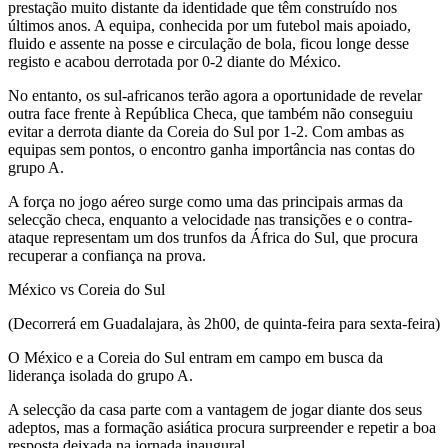
prestação muito distante da identidade que têm construído nos
últimos anos. A equipa, conhecida por um futebol mais apoiado,
fluido e assente na posse e circulação de bola, ficou longe desse
registo e acabou derrotada por 0-2 diante do México.
No entanto, os sul-africanos terão agora a oportunidade de revelar
outra face frente à República Checa, que também não conseguiu
evitar a derrota diante da Coreia do Sul por 1-2. Com ambas as
equipas sem pontos, o encontro ganha importância nas contas do
grupo A.
A força no jogo aéreo surge como uma das principais armas da
selecção checa, enquanto a velocidade nas transições e o contra-
ataque representam um dos trunfos da África do Sul, que procura
recuperar a confiança na prova.
México vs Coreia do Sul
(Decorrerá em Guadalajara, às 2h00, de quinta-feira para sexta-feira)
O México e a Coreia do Sul entram em campo em busca da
liderança isolada do grupo A.
A selecção da casa parte com a vantagem de jogar diante dos seus
adeptos, mas a formação asiática procura surpreender e repetir a boa
resposta deixada na jornada inaugural.