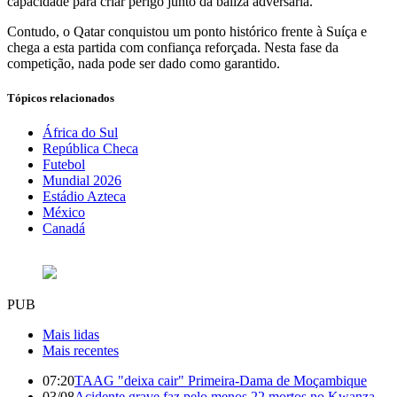
capacidade para criar perigo junto da baliza adversária.
Contudo, o Qatar conquistou um ponto histórico frente à Suíça e
chega a esta partida com confiança reforçada. Nesta fase da
competição, nada pode ser dado como garantido.
Tópicos relacionados
África do Sul
República Checa
Futebol
Mundial 2026
Estádio Azteca
México
Canadá
PUB
Mais lidas
Mais recentes
07:20
TAAG "deixa cair" Primeira-Dama de Moçambique
03/08
Acidente grave faz pelo menos 22 mortos no Kwanza