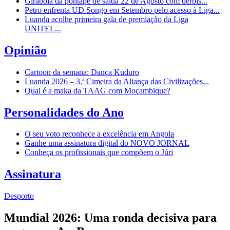
Girabola dá pontapé de saída 22 de Agosto com dérbis...
Petro enfrenta UD Songo em Setembro pelo acesso à Liga...
Luanda acolhe primeira gala de premiação da Liga
UNITEL...
Opinião
Cartoon da semana: Dança Kuduro
Luanda 2026 – 3.ª Cimeira da Aliança das Civilizações...
Qual é a maka da TAAG com Moçambique?
Personalidades do Ano
O seu voto reconhece a excelência em Angola
Ganhe uma assinatura digital do NOVO JORNAL
Conheça os profissionais que compõem o Júri
Assinatura
Desporto
Mundial 2026: Uma ronda decisiva para