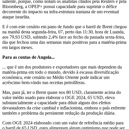
saliente, porque, como notam os analistas citados pela Reuters e pela
Bloomberg, a OPEP+ possui capacidade para suprimir o défice
decorrente do impacto na infra-estrutura iraniana de um eventual
ataque israelita.
E é com este cenário em pano de fundo que o barril de Brent chegou
na manhã desta segunda-feira, 07, perto das 11:30, hora de Luanda,
aos 79,93 USD, subindo 2,4% face ao fecho da passada sexta-feira,
dia que fechou uma das semanas mais positivas para a matéria-prima
em largos meses.
Para as contas de Angola...
... que é um dos produtores e exportadores que mais dependem da
matéria-prima em todo o mundo, devido à escassa diversificação
económica, este cenário no Médio Oriente pode indicar um
acréscimo bem-vindo nas receitas petrolíferas.
Mas, para já, ter o Brent quase nos 80 USD, claramente acima do
valor médio usado para elaborar o OGE 2024, 65 USD, eleva
substancialmente a capacidade para diluir alguns dos efeitos
devastadores da crise cambial e inflacionista, embora o país enfrente
também o problema da persistente redução da produção diária.
Com OGE 2024 elaborado com um valor de referência médio para
o barril de 65 USD, estes alimentam algum optimismo que pode ser