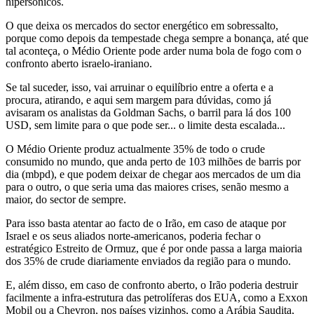
hipersónicos.
O que deixa os mercados do sector energético em sobressalto,
porque como depois da tempestade chega sempre a bonança, até que
tal aconteça, o Médio Oriente pode arder numa bola de fogo com o
confronto aberto israelo-iraniano.
Se tal suceder, isso, vai arruinar o equilíbrio entre a oferta e a
procura, atirando, e aqui sem margem para dúvidas, como já
avisaram os analistas da Goldman Sachs, o barril para lá dos 100
USD, sem limite para o que pode ser... o limite desta escalada...
O Médio Oriente produz actualmente 35% de todo o crude
consumido no mundo, que anda perto de 103 milhões de barris por
dia (mbpd), e que podem deixar de chegar aos mercados de um dia
para o outro, o que seria uma das maiores crises, senão mesmo a
maior, do sector de sempre.
Para isso basta atentar ao facto de o Irão, em caso de ataque por
Israel e os seus aliados norte-americanos, poderia fechar o
estratégico Estreito de Ormuz, que é por onde passa a larga maioria
dos 35% de crude diariamente enviados da região para o mundo.
E, além disso, em caso de confronto aberto, o Irão poderia destruir
facilmente a infra-estrutura das petrolíferas dos EUA, como a Exxon
Mobil ou a Chevron, nos países vizinhos, como a Arábia Saudita,