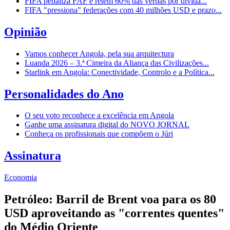
FIFA penaliza FAF e retém 60% das verbas por dívida...
FIFA "pressiona" federações com 40 milhões USD e prazo...
Opinião
Vamos conhecer Angola, pela sua arquitectura
Luanda 2026 – 3.ª Cimeira da Aliança das Civilizações...
Starlink em Angola: Conectividade, Controlo e a Política...
Personalidades do Ano
O seu voto reconhece a excelência em Angola
Ganhe uma assinatura digital do NOVO JORNAL
Conheça os profissionais que compõem o Júri
Assinatura
Economia
Petróleo: Barril de Brent voa para os 80
USD aproveitando as "correntes quentes"
do Médio Oriente