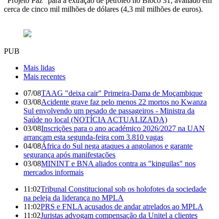
"Projeto Paz" para a extração de petróleo no Bloco 31, avaliado em
cerca de cinco mil milhões de dólares (4,3 mil milhões de euros).
PUB
Mais lidas
Mais recentes
07/08
TAAG "deixa cair" Primeira-Dama de Moçambique
03/08
Acidente grave faz pelo menos 22 mortos no Kwanza
Sul envolvendo um pesado de passageiros - Ministra da
Saúde no local (NOTÍCIA ACTUALIZADA)
03/08
Inscrições para o ano académico 2026/2027 na UAN
arrancam esta segunda-feira com 3.810 vagas
04/08
África do Sul nega ataques a angolanos e garante
segurança após manifestações
03/08
MININT e BNA aliados contra as "kinguilas" nos
mercados informais
11:02
Tribunal Constitucional sob os holofotes da sociedade
na peleja da liderança no MPLA
11:02
PRS e FNLA acusados de andar atrelados ao MPLA
11:02
Juristas advogam compensação da Unitel a clientes