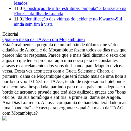
lesados
11:01
Construção de infra-estruturas "amputa" arborização na
Floresta da Ilha de Luanda
11:01
Identificação das vítimas do acidente no Kwanza-Sul
ainda sem fim à vista
Editorial
Qual é a maka da TAAG com Moçambique?
Esta é realmente a pergunta de um milhão de dólares que vários
cidadãos de Angola e de Moçambique fazem todos os dias mas que
parece não ter respostas. Parece que é mais fácil discutir o sexo dos
anjos do que tentar procurar aqui uma razão para os constantes
atrasos e cancelamentos dos voos de Luanda para Maputo e vice-
versa. Desta vez aconteceu com a Gueta Selemane Chapo, a
primeira- dama de Moçambique que terá ficado mais de uma hora a
bordo do voo DT 581 da TAAG, tendo de regressar ao hotel onde
se encontrava hospedada, partindo para o seu país horas depois e a
bordo de aeronave privada que terá sido agilizada graças aos "bons
ofícios" da sua homóloga e anfitriã, a primeira- dama de Angola,
Ana Dias Lourenço. A nossa companhia de bandeira terá dado mais
uma "bandeira" e é caso para perguntar : qual é a maka da TAAG
com Moçambique?
© Novo Jornal, 2026