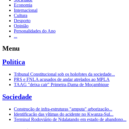
Economia
Internacional
Cultura
Desporto
Opinião
Personalidades do Ano
...
Menu
Política
Tribunal Constitucional sob os holofotes da sociedade...
PRS e FNLA acusados de andar atrelados ao MPLA
TAAG "deixa cair" Primeira-Dama de Moçambique
Sociedade
Construção de infra-estruturas "amputa" arborização...
Identificação das vítimas do acidente no Kwanza-Sul...
Terminal Rodoviário de Ndalatando em estado de abandono...