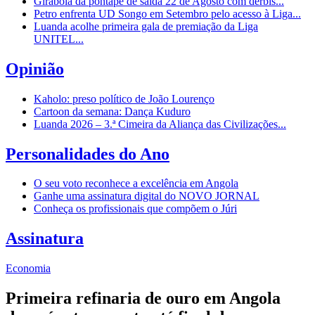
Girabola dá pontapé de saída 22 de Agosto com dérbis...
Petro enfrenta UD Songo em Setembro pelo acesso à Liga...
Luanda acolhe primeira gala de premiação da Liga
UNITEL...
Opinião
Kaholo: preso político de João Lourenço
Cartoon da semana: Dança Kuduro
Luanda 2026 – 3.ª Cimeira da Aliança das Civilizações...
Personalidades do Ano
O seu voto reconhece a excelência em Angola
Ganhe uma assinatura digital do NOVO JORNAL
Conheça os profissionais que compõem o Júri
Assinatura
Economia
Primeira refinaria de ouro em Angola