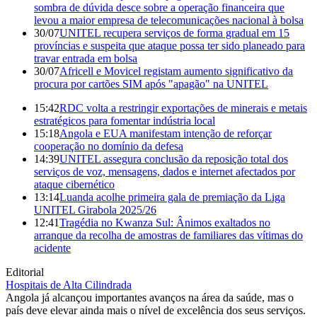
sombra de dúvida desce sobre a operação financeira que
levou a maior empresa de telecomunicações nacional à bolsa
30/07
UNITEL recupera serviços de forma gradual em 15
províncias e suspeita que ataque possa ter sido planeado para
travar entrada em bolsa
30/07
Africell e Movicel registam aumento significativo da
procura por cartões SIM após "apagão" na UNITEL
15:42
RDC volta a restringir exportações de minerais e metais
estratégicos para fomentar indústria local
15:18
Angola e EUA manifestam intenção de reforçar
cooperação no domínio da defesa
14:39
UNITEL assegura conclusão da reposição total dos
serviços de voz, mensagens, dados e internet afectados por
ataque cibernético
13:14
Luanda acolhe primeira gala de premiação da Liga
UNITEL Girabola 2025/26
12:41
Tragédia no Kwanza Sul: Ânimos exaltados no
arranque da recolha de amostras de familiares das vítimas do
acidente
Editorial
Hospitais de Alta Cilindrada
Angola já alcançou importantes avanços na área da saúde, mas o
país deve elevar ainda mais o nível de excelência dos seus serviços.