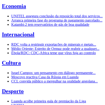
Economia
UNITEL assegura conclusão da reposição total dos serviços...
Arranca primeira fase do programa de pagamento parcelado...
Katambi-2 tem reservatórios de gás de boa qualidade
Internacional
RDC volta a restringir exportações de minerais e metais...
Médio Oriente: Estreito de Ormuz pode reabrir a qualquer...
Ébola/RDC: CDC-Africa teme que vírus fuja ao controlo
Cultura
Israel Campos: um pensamento em diálogo permanente...
Moscovo reactiva Casa da Rússia em Luanda
CCL convida público a mergulhar na oralidade angolana...
Desporto
Luanda acolhe primeira gala de premiação da Liga