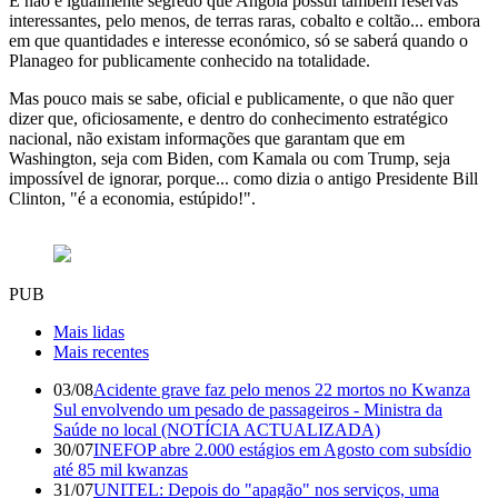
E não é igualmente segredo que Angola possui também reservas
interessantes, pelo menos, de terras raras, cobalto e coltão... embora
em que quantidades e interesse económico, só se saberá quando o
Planageo for publicamente conhecido na totalidade.
Mas pouco mais se sabe, oficial e publicamente, o que não quer
dizer que, oficiosamente, e dentro do conhecimento estratégico
nacional, não existam informações que garantam que em
Washington, seja com Biden, com Kamala ou com Trump, seja
impossível de ignorar, porque... como dizia o antigo Presidente Bill
Clinton, "é a economia, estúpido!".
PUB
Mais lidas
Mais recentes
03/08
Acidente grave faz pelo menos 22 mortos no Kwanza
Sul envolvendo um pesado de passageiros - Ministra da
Saúde no local (NOTÍCIA ACTUALIZADA)
30/07
INEFOP abre 2.000 estágios em Agosto com subsídio
até 85 mil kwanzas
31/07
UNITEL: Depois do "apagão" nos serviços, uma