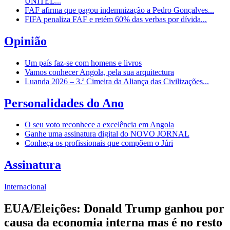
UNITEL...
FAF afirma que pagou indemnização a Pedro Gonçalves...
FIFA penaliza FAF e retém 60% das verbas por dívida...
Opinião
Um país faz-se com homens e livros
Vamos conhecer Angola, pela sua arquitectura
Luanda 2026 – 3.ª Cimeira da Aliança das Civilizações...
Personalidades do Ano
O seu voto reconhece a excelência em Angola
Ganhe uma assinatura digital do NOVO JORNAL
Conheça os profissionais que compõem o Júri
Assinatura
Internacional
EUA/Eleições: Donald Trump ganhou por
causa da economia interna mas é no resto