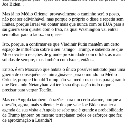
Joe Biden...
Mas já no Médio Oriente, provavelmente o caminho será o posto,
não por ser adivinhável, mas porque o próprio o disse e repetiu sem
limites, porque Israel vai contar mais que nunca com os EUA para a
sai guerra sem quartel com o Irão, na qual Washington vai entrar
sem olhar para o lado... ou quase.
Isto, porque, a confirmar-se que Vladimir Putin mantém um certo
espaço de influência sobre o seu "amigo" Trump, e sabendo-se que
Moscovo tem relações de grande proximidade com o Irão, as mais
sólidas de sempre, mas também com Israel, então...
Então, é em Moscovo que habita o único possível antidoto para uma
guerra de consequências inimagináveis para o mundo no Médio
Oriente, porque Donald Trump não vai medir os custos para garantir
que Benjamin Netanyhau vai ter à sua disposição tudo o que
precisar para vergar Teerão...
Mas em Angola também há razões para um certo alarme, porque a
questão, agora, mais saliente, é: de que vale Joe Biden manter a
agenda da sua visita a Angola se sabe que é grande a probabilidade
de Trump ignorar, ou mesmo terraplanar, todos os esforços que fez
de aproximação a Luanda?!