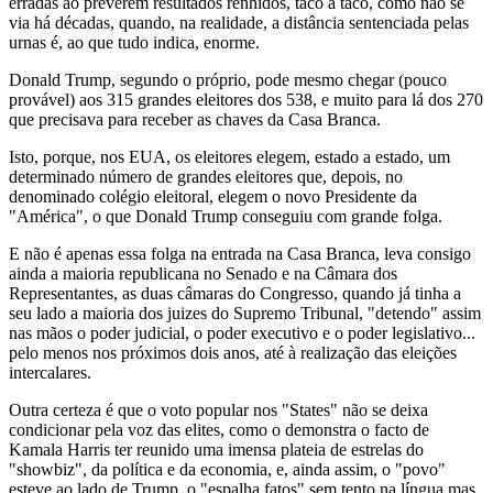
erradas ao preverem resultados renhidos, taco a taco, como não se
via há décadas, quando, na realidade, a distância sentenciada pelas
urnas é, ao que tudo indica, enorme.
Donald Trump, segundo o próprio, pode mesmo chegar (pouco
provável) aos 315 grandes eleitores dos 538, e muito para lá dos 270
que precisava para receber as chaves da Casa Branca.
Isto, porque, nos EUA, os eleitores elegem, estado a estado, um
determinado número de grandes eleitores que, depois, no
denominado colégio eleitoral, elegem o novo Presidente da
"América", o que Donald Trump conseguiu com grande folga.
E não é apenas essa folga na entrada na Casa Branca, leva consigo
ainda a maioria republicana no Senado e na Câmara dos
Representantes, as duas câmaras do Congresso, quando já tinha a
seu lado a maioria dos juizes do Supremo Tribunal, "detendo" assim
nas mãos o poder judicial, o poder executivo e o poder legislativo...
pelo menos nos próximos dois anos, até à realização das eleições
intercalares.
Outra certeza é que o voto popular nos "States" não se deixa
condicionar pela voz das elites, como o demonstra o facto de
Kamala Harris ter reunido uma imensa plateia de estrelas do
"showbiz", da política e da economia, e, ainda assim, o "povo"
esteve ao lado de Trump, o "espalha fatos" sem tento na língua mas