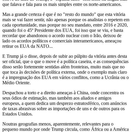
que falava e fala para os mais simples entre os norte-americanos.
Mas a grande certeza é que é no "resto do mundo" que esta vitória
mais se vai fazer sentir, não apenas porque os analistas o repetem em
cada oportunidade, mas porque no seu mandato, entre 2016 e 2020,
quando foi o 45º Presidente dos EUA, foi isso que se viu, e basta
recordar que abandonou o acordo nuclear com o Irão, deixou de
lado os acordos políticos e comerciais interamericanos, ameaçou
retirar os EUA da NATO...
E Trump já o disse, depois de subir ao púlpito da vitória antes desta
ser oficial, que o que o move é a política caseira, e as consequências
disso serão fortemente sentidas além fronteiras, muito mais que no
que toca às decisões de política externa, onde o exemplo mais claro
é a impregnação dos EUA em vários conflitos, como a Ucrânia ou o
Médio Oriente.
Despachou a torto e a direito ameaças à China, onde concentra os
seus ódios de estimação, mas também aos aliados e amigos
europeus, a quem dedica um desprezo estratosférico, com anúncios
de taxas abrasivas sobre as importações de uns e de outros para os
Estados Unidos.
Noutras geografias menos, aparentemente, relevantes para o
pequeno mundo por onde Trump circula, como África ou a América