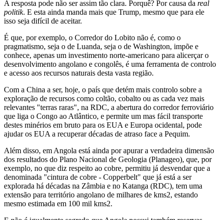
A resposta pode não ser assim tão clara. Porquê? Por causa da
real
politik
. E esta ainda manda mais que Trump, mesmo que para ele
isso seja difícil de aceitar.
É que, por exemplo, o Corredor do Lobito não é, como o
pragmatismo, seja o de Luanda, seja o de Washington, impõe e
conhece, apenas um investimento norte-americano para alicerçar o
desenvolvimento angolano e congolês, é uma ferramenta de controlo
e acesso aos recursos naturais desta vasta região.
Com a China a ser, hoje, o país que detém mais controlo sobre a
exploração de recursos como coltão, cobalto ou as cada vez mais
relevantes "terras raras", na RDC, a abertura do corredor ferroviário
que liga o Congo ao Atlântico, e permite um mas fácil transporte
destes minérios em bruto para os EUA e Europa ocidental, pode
ajudar os EUA a recuperar décadas de atraso face a Pequim.
Além disso, em Angola está ainda por apurar a verdadeira dimensão
dos resultados do Plano Nacional de Geologia (Planageo), que, por
exemplo, no que diz respeito ao cobre, permitiu já desvendar que a
denominada "cintura de cobre - Copperbelt" que já está a ser
explorada há décadas na Zâmbia e no Katanga (RDC), tem uma
extensão para território angolano de milhares de kms2, estando
mesmo estimada em 100 mil kms2.