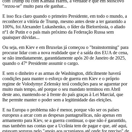
com Trump ou com Kamala Harris, a verdade é que em Moscovo
"rezou-se" muito para ele ganhar...
E isso fica claro quando o primeiro Presidente, em todo o mundo, a
reconhecer a vitória de Trump, mesmo antes deste a ter garantido a
100%, foi Alexander Lukashenko, o líder da Bielorrússia, o aliado
nº1 de Putin e o país mais próximo da Federação Russa sem
quaisquer dúvidas...
Ou seja, em Kiev e em Bruxelas já começou o "brainstorming" para
procurar lidar com a nova realidade que é a saída dos EUA de cena,
se não imediatamente, garantidamente após 20 de Janeiro de 2025,
quando o 47º Presidente assumir o cargo.
E sem o dinheiro e as armas de Washington, dificilmente haverá
condições para manter o esforço de guerra em Kiev e o próprio
regime de Volodymyr Zelensky terá condições para se aguentar por
muito mais tempo, até porque o seu mandato terminou em Abril
deste ano, mantendo-se à frente do país graças à Lei Marcial, que
lhe permite manter o poder sem a legitimidade das eleições.
E na Europa o problema não é menor, porque vão ser os países
europeus a arcar com as despesas pantagruélicas, não apenas em
armamento para Kiev, se a guerra continuar, o que não é garantido,
mas também nas contas que a Ucrânia tem de pagar e que, até aqui,
estavam seguras pelo "apoio aos ucranianos até onde for preciso" de