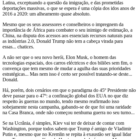
Latina, exceptuando a questão da imigração, e das prometidas
deportações massivas, o que se espera é uma cópia dos idos anos de
2016 a 2020: um alheamento quase absoluto.
Mesmo que os seus assessores e conselheiros o impregnem da
importância de África para combater o seu inimigo de estimação, a
China, na disputa dos acessos aos essenciais recursos naturais para
as indústrias 2.0, Donald Trump não tem a cabeça virada para
essas... chatices.
A não ser que o seu novo herói, Elon Musk, o homem das
tecnologias espaciais, dos carros eléctricos e dos biliões sem fim, o
convença que tem mesmo de mudar a agulha das suas prioridades
estratégicas... Mas nem isso é certo ser possível tratando-se deste...
Donald.
Há, porém, dois cenários em que o paradigma do 45º Presidente não
deve passar para o 47º: a confinação global dos EUA no que diz
respeito às guerras no mundo, tendo mesmo reafirmado isso
sobejamente nesta campanha, gabando-se de que foi uma raridade
na Casa Branca, onde não começou nenhuma guerra no seu turno...
Se na Ucrânia, é simples, Kiev vai ter de deixar de contar com
Washington, porque todos sabem que Trump é amigo de Vladimir
Putin e, mesmo que no Kremlin se repita à exaustão ser igual lidar