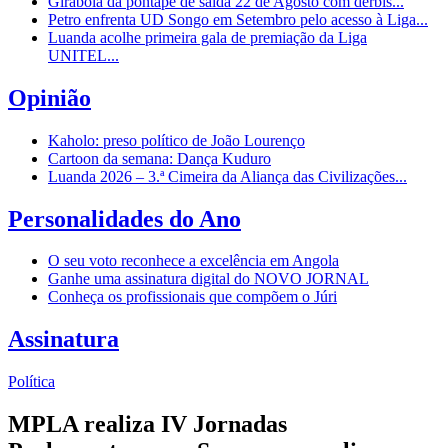
Girabola dá pontapé de saída 22 de Agosto com dérbis...
Petro enfrenta UD Songo em Setembro pelo acesso à Liga...
Luanda acolhe primeira gala de premiação da Liga
UNITEL...
Opinião
Kaholo: preso político de João Lourenço
Cartoon da semana: Dança Kuduro
Luanda 2026 – 3.ª Cimeira da Aliança das Civilizações...
Personalidades do Ano
O seu voto reconhece a excelência em Angola
Ganhe uma assinatura digital do NOVO JORNAL
Conheça os profissionais que compõem o Júri
Assinatura
Política
MPLA realiza IV Jornadas