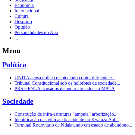
Economia
Internacional
Cultura
Desporto
Opinião
Personalidades do Ano
...
Menu
Política
UNITA acusa polícia de atentado contra dirigente e...
Tribunal Constitucional sob os holofotes da sociedade...
PRS e FNLA acusados de andar atrelados ao MPLA
Sociedade
Construção de infra-estruturas "amputa" arborização...
Identificação das vítimas do acidente no Kwanza-Sul...
Terminal Rodoviário de Ndalatando em estado de abandono...