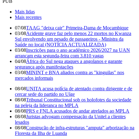
PUB
Mais lidas
Mais recentes
07/08
TAAG "deixa cair" Primeira-Dama de Moçambique
03/08
Acidente grave faz pelo menos 22 mortos no Kwanza
Sul envolvendo um pesado de passageiros - Ministra da
Saúde no local (NOTÍCIA ACTUALIZADA)
03/08
Inscrições para o ano académico 2026/2027 na UAN
arrancam esta segunda-feira com 3.810 vagas
04/08
África do Sul nega ataques a angolanos e garante
segurança após manifestações
03/08
MININT e BNA aliados contra as "kinguilas" nos
mercados informais
08/08
UNITA acusa polícia de atentado contra dirigente e de
cercar sede do partido no Uíge
08/08
Tribunal Constitucional sob os holofotes da sociedade
na peleja da liderança no MPLA
08/08
PRS e FNLA acusados de andar atrelados ao MPLA
08/08
Juristas advogam compensação da Unitel a clientes
lesados
08/08
Construção de infra-estruturas "amputa" arborização na
Floresta da Ilha de Luanda