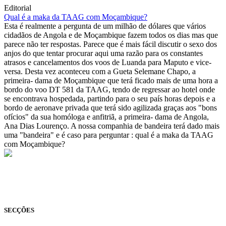
Editorial
Qual é a maka da TAAG com Moçambique?
Esta é realmente a pergunta de um milhão de dólares que vários
cidadãos de Angola e de Moçambique fazem todos os dias mas que
parece não ter respostas. Parece que é mais fácil discutir o sexo dos
anjos do que tentar procurar aqui uma razão para os constantes
atrasos e cancelamentos dos voos de Luanda para Maputo e vice-
versa. Desta vez aconteceu com a Gueta Selemane Chapo, a
primeira- dama de Moçambique que terá ficado mais de uma hora a
bordo do voo DT 581 da TAAG, tendo de regressar ao hotel onde
se encontrava hospedada, partindo para o seu país horas depois e a
bordo de aeronave privada que terá sido agilizada graças aos "bons
ofícios" da sua homóloga e anfitriã, a primeira- dama de Angola,
Ana Dias Lourenço. A nossa companhia de bandeira terá dado mais
uma "bandeira" e é caso para perguntar : qual é a maka da TAAG
com Moçambique?
© Novo Jornal, 2026
Todos os direitos reservados
Fundado em 2008
SECÇÕES