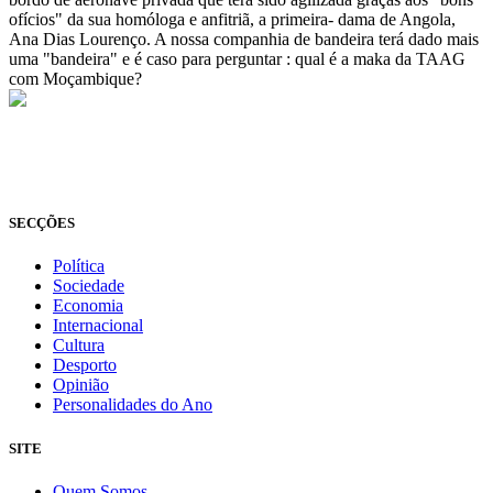
ofícios" da sua homóloga e anfitriã, a primeira- dama de Angola,
Ana Dias Lourenço. A nossa companhia de bandeira terá dado mais
uma "bandeira" e é caso para perguntar : qual é a maka da TAAG
com Moçambique?
© Novo Jornal, 2026
Todos os direitos reservados
Fundado em 2008
SECÇÕES
Política
Sociedade
Economia
Internacional
Cultura
Desporto
Opinião
Personalidades do Ano
SITE
Quem Somos