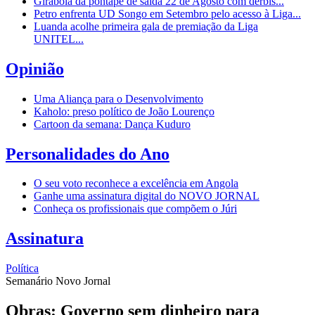
Girabola dá pontapé de saída 22 de Agosto com dérbis...
Petro enfrenta UD Songo em Setembro pelo acesso à Liga...
Luanda acolhe primeira gala de premiação da Liga
UNITEL...
Opinião
Uma Aliança para o Desenvolvimento
Kaholo: preso político de João Lourenço
Cartoon da semana: Dança Kuduro
Personalidades do Ano
O seu voto reconhece a excelência em Angola
Ganhe uma assinatura digital do NOVO JORNAL
Conheça os profissionais que compõem o Júri
Assinatura
Política
Semanário Novo Jornal
Obras: Governo sem dinheiro para