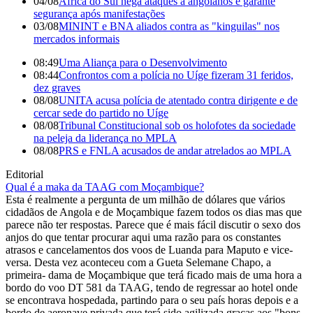
04/08
África do Sul nega ataques a angolanos e garante
segurança após manifestações
03/08
MININT e BNA aliados contra as "kinguilas" nos
mercados informais
08:49
Uma Aliança para o Desenvolvimento
08:44
Confrontos com a polícia no Uíge fizeram 31 feridos,
dez graves
08/08
UNITA acusa polícia de atentado contra dirigente e de
cercar sede do partido no Uíge
08/08
Tribunal Constitucional sob os holofotes da sociedade
na peleja da liderança no MPLA
08/08
PRS e FNLA acusados de andar atrelados ao MPLA
Editorial
Qual é a maka da TAAG com Moçambique?
Esta é realmente a pergunta de um milhão de dólares que vários
cidadãos de Angola e de Moçambique fazem todos os dias mas que
parece não ter respostas. Parece que é mais fácil discutir o sexo dos
anjos do que tentar procurar aqui uma razão para os constantes
atrasos e cancelamentos dos voos de Luanda para Maputo e vice-
versa. Desta vez aconteceu com a Gueta Selemane Chapo, a
primeira- dama de Moçambique que terá ficado mais de uma hora a
bordo do voo DT 581 da TAAG, tendo de regressar ao hotel onde
se encontrava hospedada, partindo para o seu país horas depois e a
bordo de aeronave privada que terá sido agilizada graças aos "bons