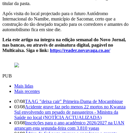
titular da pasta.
Após visita do local projectado para o futuro Autódromo
Internacional do Namibe, município de Sacomar, certo que a
construção do tão desejado traçado para os corredores e amantes do
automobilismo fica em sine die.
Leia este artigo na íntegra na edição semanal do Novo Jornal,
nas bancas, ou através de assinatura digital, pagável no
Multicaixa. Siga o link:
https://reader.novavaga.co.ao/
PUB
Mais lidas
Mais recentes
07/08
TAAG "deixa cair" Primeira-Dama de Moçambique
03/08
Acidente grave faz pelo menos 22 mortos no Kwanza
Sul envolvendo um pesado de passageiros - Ministra da
Saúde no local (NOTÍCIA ACTUALIZADA)
03/08
Inscrições para o ano académico 2026/2027 na UAN
arrancam esta segunda-feira com 3.810 vagas