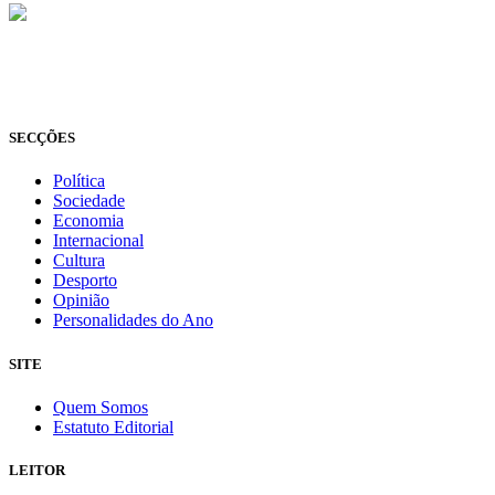
© Novo Jornal, 2026
Todos os direitos reservados
Fundado em 2008
SECÇÕES
Política
Sociedade
Economia
Internacional
Cultura
Desporto
Opinião
Personalidades do Ano
SITE
Quem Somos
Estatuto Editorial
LEITOR