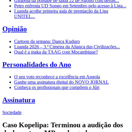
Girabola dá pontapé de saída 22 de Agosto com dérbis...
Petro enfrenta UD Songo em Setembro pelo acesso à Liga...
Luanda acolhe primeira gala de premiação da Liga
UNITEL...
Opinião
Cartoon da semana: Dança Kuduro
Luanda 2026 – 3.ª Cimeira da Aliança das Civilizações...
Qual é a maka da TAAG com Moçambique?
Personalidades do Ano
O seu voto reconhece a excelência em Angola
Ganhe uma assinatura digital do NOVO JORNAL
Conheça os profissionais que compõem o Júri
Assinatura
Sociedade
Caso Kopelipa: Terminou a audição dos