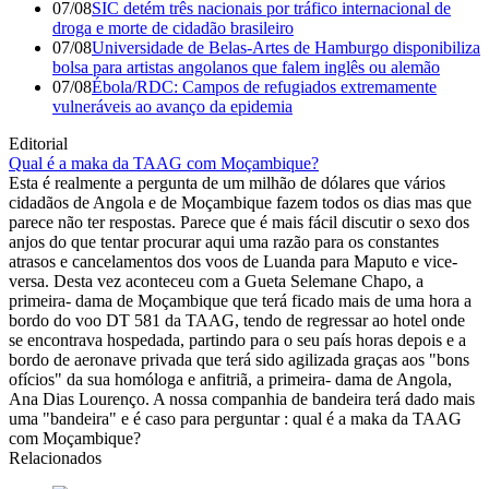
07/08
SIC detém três nacionais por tráfico internacional de
droga e morte de cidadão brasileiro
07/08
Universidade de Belas-Artes de Hamburgo disponibiliza
bolsa para artistas angolanos que falem inglês ou alemão
07/08
Ébola/RDC: Campos de refugiados extremamente
vulneráveis ao avanço da epidemia
Editorial
Qual é a maka da TAAG com Moçambique?
Esta é realmente a pergunta de um milhão de dólares que vários
cidadãos de Angola e de Moçambique fazem todos os dias mas que
parece não ter respostas. Parece que é mais fácil discutir o sexo dos
anjos do que tentar procurar aqui uma razão para os constantes
atrasos e cancelamentos dos voos de Luanda para Maputo e vice-
versa. Desta vez aconteceu com a Gueta Selemane Chapo, a
primeira- dama de Moçambique que terá ficado mais de uma hora a
bordo do voo DT 581 da TAAG, tendo de regressar ao hotel onde
se encontrava hospedada, partindo para o seu país horas depois e a
bordo de aeronave privada que terá sido agilizada graças aos "bons
ofícios" da sua homóloga e anfitriã, a primeira- dama de Angola,
Ana Dias Lourenço. A nossa companhia de bandeira terá dado mais
uma "bandeira" e é caso para perguntar : qual é a maka da TAAG
com Moçambique?
Relacionados