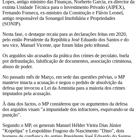
Lopes, antigo ministro das Finanças, Norberto Garcia, ex-director da
extinta Unidade Técnica para o Investimento Privado (AIPEX),
Fernando Fonseca, ex-ministro da Construção e Flávio Leonel,
antigo responsável da Sonangol Imobiliária e Propriedades
(SONIP).
Nesta fase, o destaque recaiu para as declarações feitas em 2020,
pelo então Presidente da República José Eduardo dos Santos e do
seu vice, Manuel Vicente, que foram lidas pelo tribunal.
Os arguidos são acusados da prática dos crimes de peculato, burla
por defraudação, falsificação de documentos, associação criminosa,
abuso de poder.
No passado mês de Março, em sede das questões prévias, o MP
manteve intacta a acusação e negou o pedido de absolvição da
defesa que invocou a Lei da Amnistia para a maioria dos crimes
imputados pela acusação.
À data dos factos, o MP considerou que os argumentos da defesa
dos arguidos visam "a impunidade dos infractores, esquivando-se da
punição".
Segundo o MP, os generais Manuel Hélder Vieira Dias Júnior
"Kopelipa" e Leopoldino Fragoso do Nascimento "Dino", dois
homens de confiança do antigo Presidente José Eduardo do Santos,