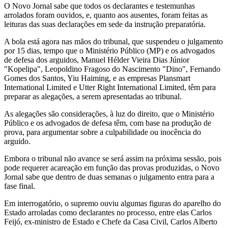
O Novo Jornal sabe que todos os declarantes e testemunhas
arrolados foram ouvidos, e, quanto aos ausentes, foram feitas as
leituras das suas declarações em sede da instrução preparatória.
A bola está agora nas mãos do tribunal, que suspendeu o julgamento
por 15 dias, tempo que o Ministério Público (MP) e os advogados
de defesa dos arguidos, Manuel Hélder Vieira Dias Júnior
"Kopelipa", Leopoldino Fragoso do Nascimento "Dino", Fernando
Gomes dos Santos, Yiu Haiming, e as empresas Plansmart
International Limited e Utter Right International Limited, têm para
preparar as alegações, a serem apresentadas ao tribunal.
As alegações são considerações, à luz do direito, que o Ministério
Público e os advogados de defesa têm, com base na produção de
prova, para argumentar sobre a culpabilidade ou inocência do
arguido.
Embora o tribunal não avance se será assim na próxima sessão, pois
pode requerer acareação em função das provas produzidas, o Novo
Jornal sabe que dentro de duas semanas o julgamento entra para a
fase final.
Em interrogatório, o supremo ouviu algumas figuras do aparelho do
Estado arroladas como declarantes no processo, entre elas Carlos
Feijó, ex-ministro de Estado e Chefe da Casa Civil, Carlos Alberto