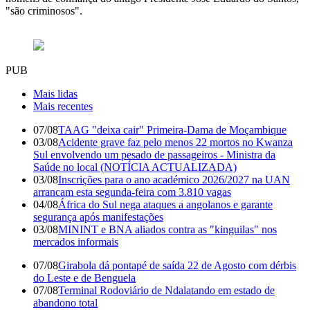
"são criminosos".
PUB
Mais lidas
Mais recentes
07/08
TAAG "deixa cair" Primeira-Dama de Moçambique
03/08
Acidente grave faz pelo menos 22 mortos no Kwanza
Sul envolvendo um pesado de passageiros - Ministra da
Saúde no local (NOTÍCIA ACTUALIZADA)
03/08
Inscrições para o ano académico 2026/2027 na UAN
arrancam esta segunda-feira com 3.810 vagas
04/08
África do Sul nega ataques a angolanos e garante
segurança após manifestações
03/08
MININT e BNA aliados contra as "kinguilas" nos
mercados informais
07/08
Girabola dá pontapé de saída 22 de Agosto com dérbis
do Leste e de Benguela
07/08
Terminal Rodoviário de Ndalatando em estado de
abandono total