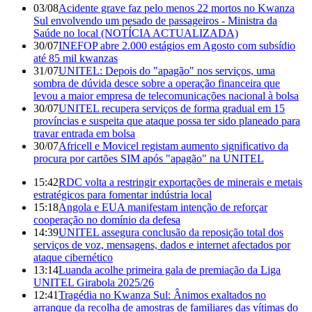
03/08
Acidente grave faz pelo menos 22 mortos no Kwanza
Sul envolvendo um pesado de passageiros - Ministra da
Saúde no local (NOTÍCIA ACTUALIZADA)
30/07
INEFOP abre 2.000 estágios em Agosto com subsídio
até 85 mil kwanzas
31/07
UNITEL: Depois do "apagão" nos serviços, uma
sombra de dúvida desce sobre a operação financeira que
levou a maior empresa de telecomunicações nacional à bolsa
30/07
UNITEL recupera serviços de forma gradual em 15
províncias e suspeita que ataque possa ter sido planeado para
travar entrada em bolsa
30/07
Africell e Movicel registam aumento significativo da
procura por cartões SIM após "apagão" na UNITEL
15:42
RDC volta a restringir exportações de minerais e metais
estratégicos para fomentar indústria local
15:18
Angola e EUA manifestam intenção de reforçar
cooperação no domínio da defesa
14:39
UNITEL assegura conclusão da reposição total dos
serviços de voz, mensagens, dados e internet afectados por
ataque cibernético
13:14
Luanda acolhe primeira gala de premiação da Liga
UNITEL Girabola 2025/26
12:41
Tragédia no Kwanza Sul: Ânimos exaltados no
arranque da recolha de amostras de familiares das vítimas do