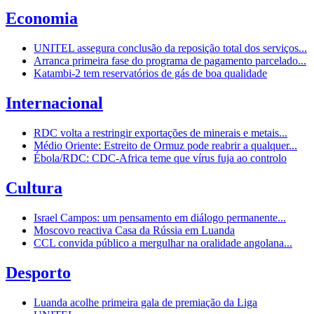
Economia
UNITEL assegura conclusão da reposição total dos serviços...
Arranca primeira fase do programa de pagamento parcelado...
Katambi-2 tem reservatórios de gás de boa qualidade
Internacional
RDC volta a restringir exportações de minerais e metais...
Médio Oriente: Estreito de Ormuz pode reabrir a qualquer...
Ébola/RDC: CDC-Africa teme que vírus fuja ao controlo
Cultura
Israel Campos: um pensamento em diálogo permanente...
Moscovo reactiva Casa da Rússia em Luanda
CCL convida público a mergulhar na oralidade angolana...
Desporto
Luanda acolhe primeira gala de premiação da Liga