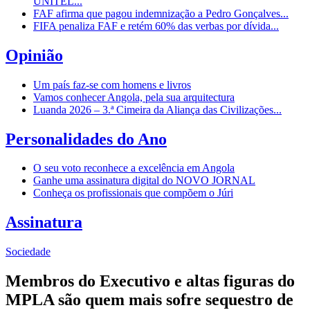
UNITEL...
FAF afirma que pagou indemnização a Pedro Gonçalves...
FIFA penaliza FAF e retém 60% das verbas por dívida...
Opinião
Um país faz-se com homens e livros
Vamos conhecer Angola, pela sua arquitectura
Luanda 2026 – 3.ª Cimeira da Aliança das Civilizações...
Personalidades do Ano
O seu voto reconhece a excelência em Angola
Ganhe uma assinatura digital do NOVO JORNAL
Conheça os profissionais que compõem o Júri
Assinatura
Sociedade
Membros do Executivo e altas figuras do
MPLA são quem mais sofre sequestro de