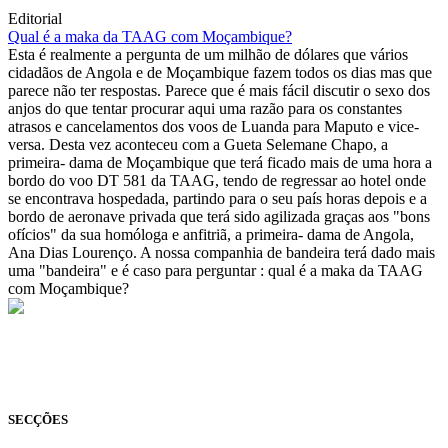
Editorial
Qual é a maka da TAAG com Moçambique?
Esta é realmente a pergunta de um milhão de dólares que vários
cidadãos de Angola e de Moçambique fazem todos os dias mas que
parece não ter respostas. Parece que é mais fácil discutir o sexo dos
anjos do que tentar procurar aqui uma razão para os constantes
atrasos e cancelamentos dos voos de Luanda para Maputo e vice-
versa. Desta vez aconteceu com a Gueta Selemane Chapo, a
primeira- dama de Moçambique que terá ficado mais de uma hora a
bordo do voo DT 581 da TAAG, tendo de regressar ao hotel onde
se encontrava hospedada, partindo para o seu país horas depois e a
bordo de aeronave privada que terá sido agilizada graças aos "bons
ofícios" da sua homóloga e anfitriã, a primeira- dama de Angola,
Ana Dias Lourenço. A nossa companhia de bandeira terá dado mais
uma "bandeira" e é caso para perguntar : qual é a maka da TAAG
com Moçambique?
© Novo Jornal, 2026
Todos os direitos reservados
Fundado em 2008
SECÇÕES