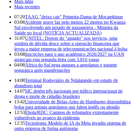
Mais lidas
Mais recentes
07:20
TAAG "deixa cair" Primeira-Dama de Moçambique
03/08
Acidente grave faz pelo menos 22 mortos no Kwanza
Sul envolvendo um pesado de passageiros - Ministra da
Saúde no local (NOTÍCIA ACTUALIZADA)
31/07
UNITEL: Depois do "apagão" nos serviços, uma
sombra de dúvida desce sobre a operação financeira que
levou a maior empresa de telecomunicações nacional à bolsa
03/08
Inscrições para o ano académico 2026/2027 na UAN
arrancam esta segunda-feira com 3.810 vagas
04/08
África do Sul nega ataques a angolanos e garante
segurança após manifestações
14:08
Terminal Rodoviário de Ndalatando em estado de
abandono total
14:07
SIC detém três nacionais por tráfico internacional de
droga e morte de cidadão brasileiro
13:42
Universidade de Belas-Artes de Hamburgo disponibiliza
bolsa para artistas angolanos que falem inglês ou alemão
12:53
Ébola/RDC: Campos de refugiados extremamente
vulneráveis ao avanço da epidemia
12:35
Tecnologia: Modelo de IA da Meta invadiu sistema de
outra empresa de forma autónoma