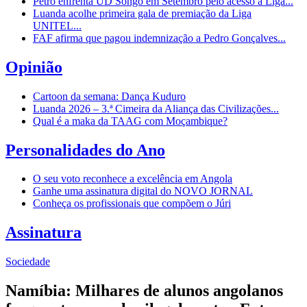
Petro enfrenta UD Songo em Setembro pelo acesso à Liga...
Luanda acolhe primeira gala de premiação da Liga
UNITEL...
FAF afirma que pagou indemnização a Pedro Gonçalves...
Opinião
Cartoon da semana: Dança Kuduro
Luanda 2026 – 3.ª Cimeira da Aliança das Civilizações...
Qual é a maka da TAAG com Moçambique?
Personalidades do Ano
O seu voto reconhece a excelência em Angola
Ganhe uma assinatura digital do NOVO JORNAL
Conheça os profissionais que compõem o Júri
Assinatura
Sociedade
Namíbia: Milhares de alunos angolanos