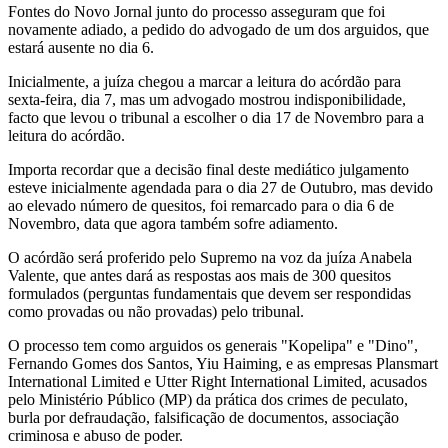
Fontes do Novo Jornal junto do processo asseguram que foi
novamente adiado, a pedido do advogado de um dos arguidos, que
estará ausente no dia 6.
Inicialmente, a juíza chegou a marcar a leitura do acórdão para
sexta-feira, dia 7, mas um advogado mostrou indisponibilidade,
facto que levou o tribunal a escolher o dia 17 de Novembro para a
leitura do acórdão.
Importa recordar que a decisão final deste mediático julgamento
esteve inicialmente agendada para o dia 27 de Outubro, mas devido
ao elevado número de quesitos, foi remarcado para o dia 6 de
Novembro, data que agora também sofre adiamento.
O acórdão será proferido pelo Supremo na voz da juíza Anabela
Valente, que antes dará as respostas aos mais de 300 quesitos
formulados (perguntas fundamentais que devem ser respondidas
como provadas ou não provadas) pelo tribunal.
O processo tem como arguidos os generais "Kopelipa" e "Dino",
Fernando Gomes dos Santos, Yiu Haiming, e as empresas Plansmart
International Limited e Utter Right International Limited, acusados
pelo Ministério Público (MP) da prática dos crimes de peculato,
burla por defraudação, falsificação de documentos, associação
criminosa e abuso de poder.