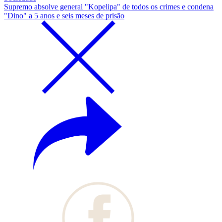
Supremo absolve general "Kopelipa" de todos os crimes e condena
"Dino" a 5 anos e seis meses de prisão