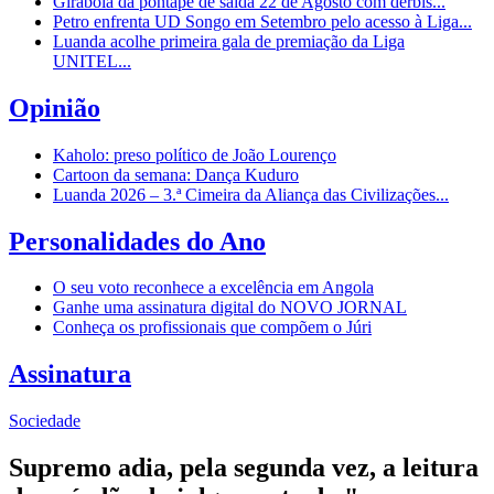
Girabola dá pontapé de saída 22 de Agosto com dérbis...
Petro enfrenta UD Songo em Setembro pelo acesso à Liga...
Luanda acolhe primeira gala de premiação da Liga
UNITEL...
Opinião
Kaholo: preso político de João Lourenço
Cartoon da semana: Dança Kuduro
Luanda 2026 – 3.ª Cimeira da Aliança das Civilizações...
Personalidades do Ano
O seu voto reconhece a excelência em Angola
Ganhe uma assinatura digital do NOVO JORNAL
Conheça os profissionais que compõem o Júri
Assinatura
Sociedade
Supremo adia, pela segunda vez, a leitura