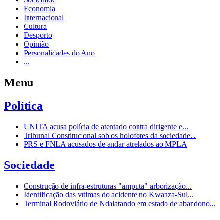
Economia
Internacional
Cultura
Desporto
Opinião
Personalidades do Ano
...
Menu
Política
UNITA acusa polícia de atentado contra dirigente e...
Tribunal Constitucional sob os holofotes da sociedade...
PRS e FNLA acusados de andar atrelados ao MPLA
Sociedade
Construção de infra-estruturas "amputa" arborização...
Identificação das vítimas do acidente no Kwanza-Sul...
Terminal Rodoviário de Ndalatando em estado de abandono...