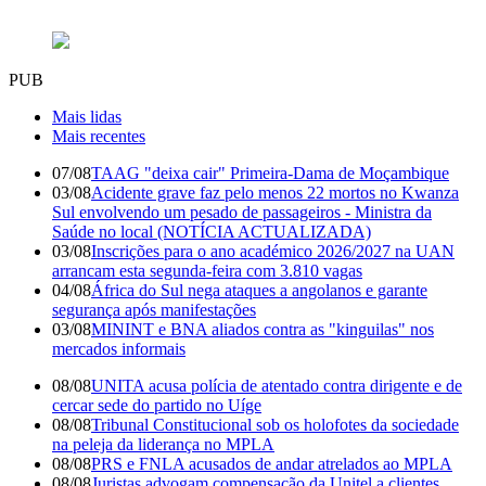
PUB
Mais lidas
Mais recentes
07/08
TAAG "deixa cair" Primeira-Dama de Moçambique
03/08
Acidente grave faz pelo menos 22 mortos no Kwanza
Sul envolvendo um pesado de passageiros - Ministra da
Saúde no local (NOTÍCIA ACTUALIZADA)
03/08
Inscrições para o ano académico 2026/2027 na UAN
arrancam esta segunda-feira com 3.810 vagas
04/08
África do Sul nega ataques a angolanos e garante
segurança após manifestações
03/08
MININT e BNA aliados contra as "kinguilas" nos
mercados informais
08/08
UNITA acusa polícia de atentado contra dirigente e de
cercar sede do partido no Uíge
08/08
Tribunal Constitucional sob os holofotes da sociedade
na peleja da liderança no MPLA
08/08
PRS e FNLA acusados de andar atrelados ao MPLA
08/08
Juristas advogam compensação da Unitel a clientes