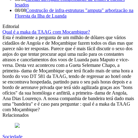
lesados
08/08
Construção de infra-estruturas "amputa" arborização na
Floresta da Ilha de Luanda
Editorial
Qual é a maka da TAAG com Moçambique?
Esta é realmente a pergunta de um milhão de dólares que vários
cidadãos de Angola e de Moçambique fazem todos os dias mas que
parece não ter respostas. Parece que é mais fácil discutir o sexo dos
anjos do que tentar procurar aqui uma razão para os constantes
atrasos e cancelamentos dos voos de Luanda para Maputo e vice-
versa. Desta vez aconteceu com a Gueta Selemane Chapo, a
primeira- dama de Moçambique que terá ficado mais de uma hora a
bordo do voo DT 581 da TAAG, tendo de regressar ao hotel onde
se encontrava hospedada, partindo para o seu país horas depois e a
bordo de aeronave privada que terá sido agilizada graças aos "bons
ofícios" da sua homóloga e anfitriã, a primeira- dama de Angola,
Ana Dias Lourenço. A nossa companhia de bandeira terá dado mais
uma "bandeira" e é caso para perguntar : qual é a maka da TAAG
com Moçambique?
Relacionados
Sociedade