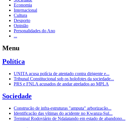
Economia
Internacional
Cultura
Desporto
Opinião
Personalidades do Ano
...
Menu
Política
UNITA acusa polícia de atentado contra dirigente e...
Tribunal Constitucional sob os holofotes da sociedade...
PRS e FNLA acusados de andar atrelados ao MPLA
Sociedade
Construção de infra-estruturas "amputa" arborização...
Identificação das vítimas do acidente no Kwanza-Sul...
Terminal Rodoviário de Ndalatando em estado de abandono...