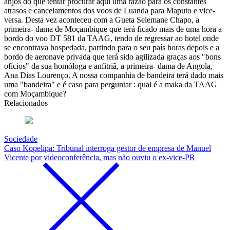
anjos do que tentar procurar aqui uma razão para os constantes
atrasos e cancelamentos dos voos de Luanda para Maputo e vice-
versa. Desta vez aconteceu com a Gueta Selemane Chapo, a
primeira- dama de Moçambique que terá ficado mais de uma hora a
bordo do voo DT 581 da TAAG, tendo de regressar ao hotel onde
se encontrava hospedada, partindo para o seu país horas depois e a
bordo de aeronave privada que terá sido agilizada graças aos "bons
ofícios" da sua homóloga e anfitriã, a primeira- dama de Angola,
Ana Dias Lourenço. A nossa companhia de bandeira terá dado mais
uma "bandeira" e é caso para perguntar : qual é a maka da TAAG
com Moçambique?
Relacionados
Sociedade
Caso Kopelipa: Tribunal interroga gestor de empresa de Manuel
Vicente por videoconferência, mas não ouviu o ex-vice-PR