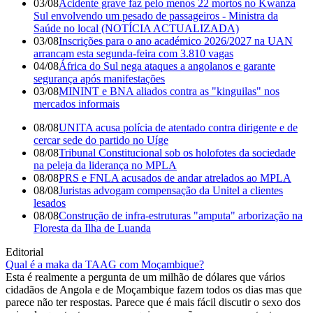
03/08
Acidente grave faz pelo menos 22 mortos no Kwanza
Sul envolvendo um pesado de passageiros - Ministra da
Saúde no local (NOTÍCIA ACTUALIZADA)
03/08
Inscrições para o ano académico 2026/2027 na UAN
arrancam esta segunda-feira com 3.810 vagas
04/08
África do Sul nega ataques a angolanos e garante
segurança após manifestações
03/08
MININT e BNA aliados contra as "kinguilas" nos
mercados informais
08/08
UNITA acusa polícia de atentado contra dirigente e de
cercar sede do partido no Uíge
08/08
Tribunal Constitucional sob os holofotes da sociedade
na peleja da liderança no MPLA
08/08
PRS e FNLA acusados de andar atrelados ao MPLA
08/08
Juristas advogam compensação da Unitel a clientes
lesados
08/08
Construção de infra-estruturas "amputa" arborização na
Floresta da Ilha de Luanda
Editorial
Qual é a maka da TAAG com Moçambique?
Esta é realmente a pergunta de um milhão de dólares que vários
cidadãos de Angola e de Moçambique fazem todos os dias mas que
parece não ter respostas. Parece que é mais fácil discutir o sexo dos