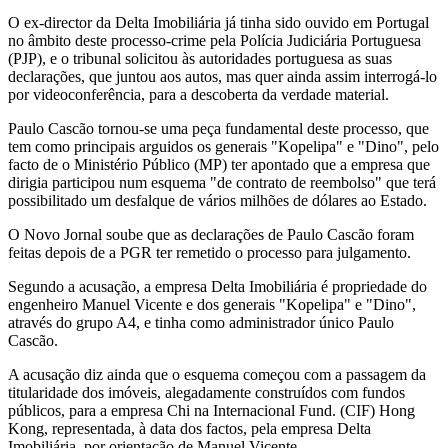
O ex-director da Delta Imobiliária já tinha sido ouvido em Portugal
no âmbito deste processo-crime pela Polícia Judiciária Portuguesa
(PJP), e o tribunal solicitou às autoridades portuguesa as suas
declarações, que juntou aos autos, mas quer ainda assim interrogá-lo
por videoconferência, para a descoberta da verdade material.
Paulo Cascão tornou-se uma peça fundamental deste processo, que
tem como principais arguidos os generais "Kopelipa" e "Dino", pelo
facto de o Ministério Público (MP) ter apontado que a empresa que
dirigia participou num esquema "de contrato de reembolso" que terá
possibilitado um desfalque de vários milhões de dólares ao Estado.
O Novo Jornal soube que as declarações de Paulo Cascão foram
feitas depois de a PGR ter remetido o processo para julgamento.
Segundo a acusação, a empresa Delta Imobiliária é propriedade do
engenheiro Manuel Vicente e dos generais "Kopelipa" e "Dino",
através do grupo A4, e tinha como administrador único Paulo
Cascão.
A acusação diz ainda que o esquema começou com a passagem da
titularidade dos imóveis, alegadamente construídos com fundos
públicos, para a empresa Chi na Internacional Fund. (CIF) Hong
Kong, representada, à data dos factos, pela empresa Delta
Imobiliária, por orientação de Manuel Vicente.