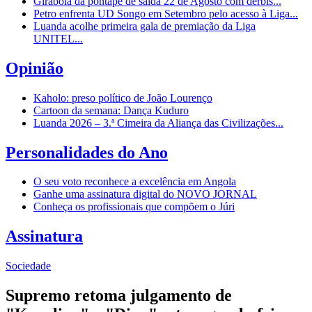
Girabola dá pontapé de saída 22 de Agosto com dérbis...
Petro enfrenta UD Songo em Setembro pelo acesso à Liga...
Luanda acolhe primeira gala de premiação da Liga
UNITEL...
Opinião
Kaholo: preso político de João Lourenço
Cartoon da semana: Dança Kuduro
Luanda 2026 – 3.ª Cimeira da Aliança das Civilizações...
Personalidades do Ano
O seu voto reconhece a excelência em Angola
Ganhe uma assinatura digital do NOVO JORNAL
Conheça os profissionais que compõem o Júri
Assinatura
Sociedade
Supremo retoma julgamento de