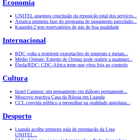
Economia
UNITEL assegura conclusão da reposição total dos serviços...
Arranca primeira fase do programa de pagamento parcelado...
Katambi-2 tem reservatórios de gás de boa qualidade
Internacional
RDC volta a restringir exportações de minerais e metais...
Médio Oriente: Estreito de Ormuz pode reabrir a qualquer...
Ébola/RDC: CDC-Africa teme que vírus fuja ao controlo
Cultura
Israel Campos: um pensamento em diálogo permanente...
Moscovo reactiva Casa da Rússia em Luanda
CCL convida público a mergulhar na oralidade angolana...
Desporto
Luanda acolhe primeira gala de premiação da Liga
UNITEL...