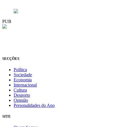
PUB
© Novo Jornal, 2026
Todos os direitos reservados
Fundado em 2008
SECÇÕES
Política
Sociedade
Economia
Internacional
Cultura
Desporto
Opinião
Personalidades do Ano
SITE