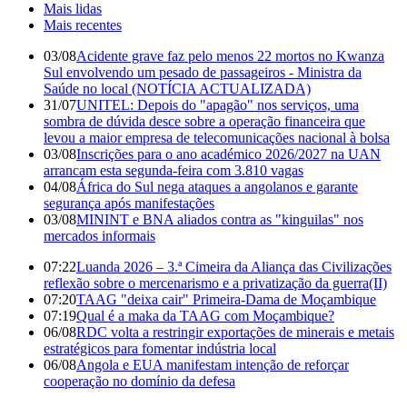
Mais lidas
Mais recentes
03/08
Acidente grave faz pelo menos 22 mortos no Kwanza
Sul envolvendo um pesado de passageiros - Ministra da
Saúde no local (NOTÍCIA ACTUALIZADA)
31/07
UNITEL: Depois do "apagão" nos serviços, uma
sombra de dúvida desce sobre a operação financeira que
levou a maior empresa de telecomunicações nacional à bolsa
03/08
Inscrições para o ano académico 2026/2027 na UAN
arrancam esta segunda-feira com 3.810 vagas
04/08
África do Sul nega ataques a angolanos e garante
segurança após manifestações
03/08
MININT e BNA aliados contra as "kinguilas" nos
mercados informais
07:22
Luanda 2026 – 3.ª Cimeira da Aliança das Civilizações
reflexão sobre o mercenarismo e a privatização da guerra(II)
07:20
TAAG "deixa cair" Primeira-Dama de Moçambique
07:19
Qual é a maka da TAAG com Moçambique?
06/08
RDC volta a restringir exportações de minerais e metais
estratégicos para fomentar indústria local
06/08
Angola e EUA manifestam intenção de reforçar
cooperação no domínio da defesa