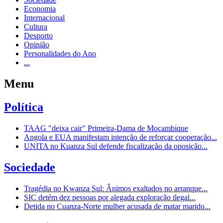
Economia
Internacional
Cultura
Desporto
Opinião
Personalidades do Ano
...
Menu
Política
TAAG "deixa cair" Primeira-Dama de Moçambique
Angola e EUA manifestam intenção de reforçar cooperação...
UNITA no Kuanza Sul defende fiscalização da oposição...
Sociedade
Tragédia no Kwanza Sul: Ânimos exaltados no arranque...
SIC detém dez pessoas por alegada exploração ilegal...
Detida no Cuanza-Norte mulher acusada de matar marido...