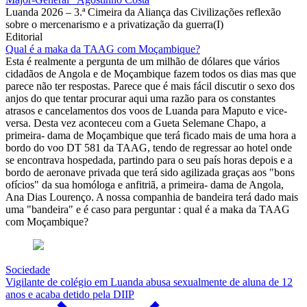
Luanda 2026 – 3.ª Cimeira da Aliança das Civilizações reflexão
sobre o mercenarismo e a privatização da guerra(I)
Editorial
Qual é a maka da TAAG com Moçambique?
Esta é realmente a pergunta de um milhão de dólares que vários
cidadãos de Angola e de Moçambique fazem todos os dias mas que
parece não ter respostas. Parece que é mais fácil discutir o sexo dos
anjos do que tentar procurar aqui uma razão para os constantes
atrasos e cancelamentos dos voos de Luanda para Maputo e vice-
versa. Desta vez aconteceu com a Gueta Selemane Chapo, a
primeira- dama de Moçambique que terá ficado mais de uma hora a
bordo do voo DT 581 da TAAG, tendo de regressar ao hotel onde
se encontrava hospedada, partindo para o seu país horas depois e a
bordo de aeronave privada que terá sido agilizada graças aos "bons
ofícios" da sua homóloga e anfitriã, a primeira- dama de Angola,
Ana Dias Lourenço. A nossa companhia de bandeira terá dado mais
uma "bandeira" e é caso para perguntar : qual é a maka da TAAG
com Moçambique?
Sociedade
Vigilante de colégio em Luanda abusa sexualmente de aluna de 12
anos e acaba detido pela DIIP