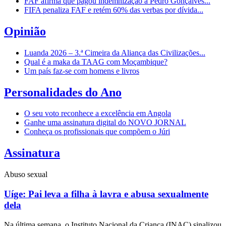
FAF afirma que pagou indemnização a Pedro Gonçalves...
FIFA penaliza FAF e retém 60% das verbas por dívida...
Opinião
Luanda 2026 – 3.ª Cimeira da Aliança das Civilizações...
Qual é a maka da TAAG com Moçambique?
Um país faz-se com homens e livros
Personalidades do Ano
O seu voto reconhece a excelência em Angola
Ganhe uma assinatura digital do NOVO JORNAL
Conheça os profissionais que compõem o Júri
Assinatura
Abuso sexual
Uíge: Pai leva a filha à lavra e abusa sexualmente
dela
Na última semana, o Instituto Nacional da Criança (INAC) sinalizou