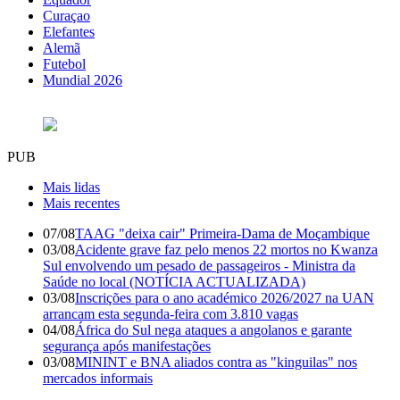
Curaçao
Elefantes
Alemã
Futebol
Mundial 2026
PUB
Mais lidas
Mais recentes
07/08
TAAG "deixa cair" Primeira-Dama de Moçambique
03/08
Acidente grave faz pelo menos 22 mortos no Kwanza
Sul envolvendo um pesado de passageiros - Ministra da
Saúde no local (NOTÍCIA ACTUALIZADA)
03/08
Inscrições para o ano académico 2026/2027 na UAN
arrancam esta segunda-feira com 3.810 vagas
04/08
África do Sul nega ataques a angolanos e garante
segurança após manifestações
03/08
MININT e BNA aliados contra as "kinguilas" nos
mercados informais