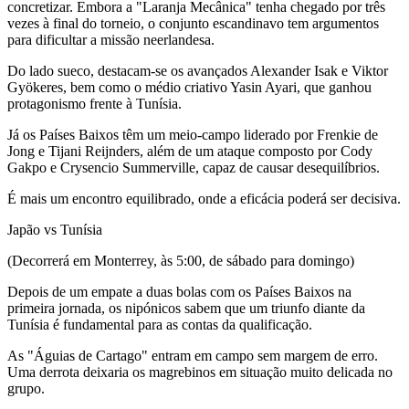
concretizar. Embora a "Laranja Mecânica" tenha chegado por três
vezes à final do torneio, o conjunto escandinavo tem argumentos
para dificultar a missão neerlandesa.
Do lado sueco, destacam-se os avançados Alexander Isak e Viktor
Gyökeres, bem como o médio criativo Yasin Ayari, que ganhou
protagonismo frente à Tunísia.
Já os Países Baixos têm um meio-campo liderado por Frenkie de
Jong e Tijani Reijnders, além de um ataque composto por Cody
Gakpo e Crysencio Summerville, capaz de causar desequilíbrios.
É mais um encontro equilibrado, onde a eficácia poderá ser decisiva.
Japão vs Tunísia
(Decorrerá em Monterrey, às 5:00, de sábado para domingo)
Depois de um empate a duas bolas com os Países Baixos na
primeira jornada, os nipónicos sabem que um triunfo diante da
Tunísia é fundamental para as contas da qualificação.
As "Águias de Cartago" entram em campo sem margem de erro.
Uma derrota deixaria os magrebinos em situação muito delicada no
grupo.