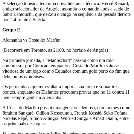
A selecção tunisina tem uma nova liderança técnica. Hervé Renard,
antigo selecionador de Angola, assumiu o comando após a saída de
Sabri Lamouchi, que deixou o cargo na sequência da pesada derrota
por 1-4 frente à Suécia.
Grupo E
Alemanha vs Costa do Marfim
(Decorrerá em Toronto, às 21:00, no horário de Angola)
Na primeira jornada, a "Mannschaft" passou como um rolo
compressor por Curaçao, enquanto a Costa do Marfim saiu-se
vitoriosa de um jogo com o Equador com um golo perto do fim que
deliciou os ivoirenses.
Os germânicos querem voltar a impor a sua força e somar três
pontos, enquanto os Elefantes procuram provar que no 11 contra 11
nem sempre ganha a Alemanha.
A Costa do Marfim possui uma geração talentosa, com nomes como
Ibrahim Sangaré, Odilon Kossounou, Franck Kessié, Seko Fofana,
Nicolas Pépé, Simon Adingra, Wilfried Singo e Amad Diallo, entre
os principais destaques.
Já a equipa orientada por Julian Nagelsmann conta com o guarda-