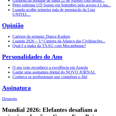
Girabola dá pontapé de saída 22 de Agosto com dérbis...
Petro enfrenta UD Songo em Setembro pelo acesso à Liga...
Luanda acolhe primeira gala de premiação da Liga
UNITEL...
Opinião
Cartoon da semana: Dança Kuduro
Luanda 2026 – 3.ª Cimeira da Aliança das Civilizações...
Qual é a maka da TAAG com Moçambique?
Personalidades do Ano
O seu voto reconhece a excelência em Angola
Ganhe uma assinatura digital do NOVO JORNAL
Conheça os profissionais que compõem o Júri
Assinatura
Desporto
Mundial 2026: Elefantes desafiam a