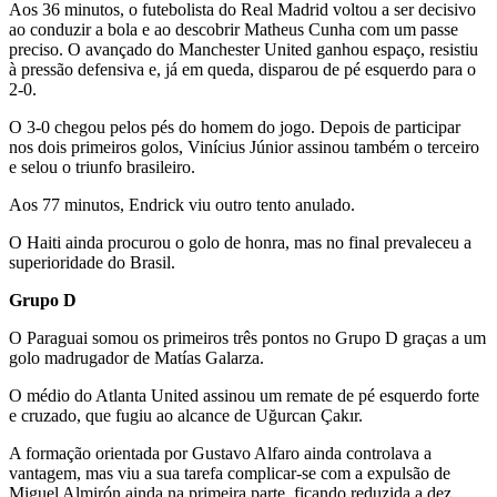
Aos 36 minutos, o futebolista do Real Madrid voltou a ser decisivo
ao conduzir a bola e ao descobrir Matheus Cunha com um passe
preciso. O avançado do Manchester United ganhou espaço, resistiu
à pressão defensiva e, já em queda, disparou de pé esquerdo para o
2-0.
O 3-0 chegou pelos pés do homem do jogo. Depois de participar
nos dois primeiros golos, Vinícius Júnior assinou também o terceiro
e selou o triunfo brasileiro.
Aos 77 minutos, Endrick viu outro tento anulado.
O Haiti ainda procurou o golo de honra, mas no final prevaleceu a
superioridade do Brasil.
Grupo D
O Paraguai somou os primeiros três pontos no Grupo D graças a um
golo madrugador de Matías Galarza.
O médio do Atlanta United assinou um remate de pé esquerdo forte
e cruzado, que fugiu ao alcance de Uğurcan Çakır.
A formação orientada por Gustavo Alfaro ainda controlava a
vantagem, mas viu a sua tarefa complicar-se com a expulsão de
Miguel Almirón ainda na primeira parte, ficando reduzida a dez