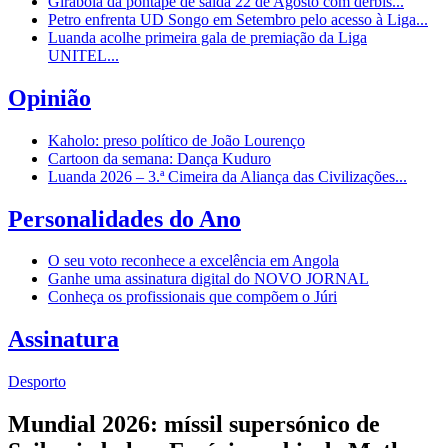
Girabola dá pontapé de saída 22 de Agosto com dérbis...
Petro enfrenta UD Songo em Setembro pelo acesso à Liga...
Luanda acolhe primeira gala de premiação da Liga
UNITEL...
Opinião
Kaholo: preso político de João Lourenço
Cartoon da semana: Dança Kuduro
Luanda 2026 – 3.ª Cimeira da Aliança das Civilizações...
Personalidades do Ano
O seu voto reconhece a excelência em Angola
Ganhe uma assinatura digital do NOVO JORNAL
Conheça os profissionais que compõem o Júri
Assinatura
Desporto
Mundial 2026: míssil supersónico de