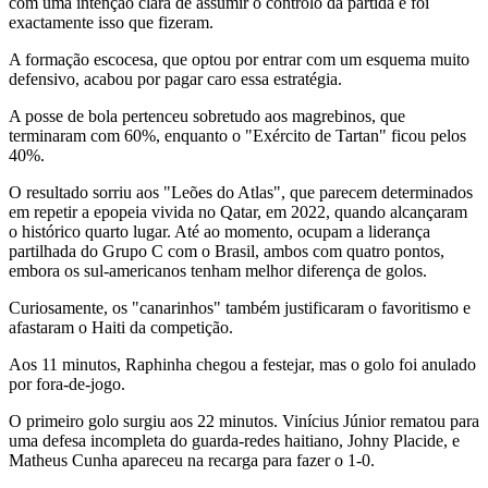
com uma intenção clara de assumir o controlo da partida e foi
exactamente isso que fizeram.
A formação escocesa, que optou por entrar com um esquema muito
defensivo, acabou por pagar caro essa estratégia.
A posse de bola pertenceu sobretudo aos magrebinos, que
terminaram com 60%, enquanto o "Exército de Tartan" ficou pelos
40%.
O resultado sorriu aos "Leões do Atlas", que parecem determinados
em repetir a epopeia vivida no Qatar, em 2022, quando alcançaram
o histórico quarto lugar. Até ao momento, ocupam a liderança
partilhada do Grupo C com o Brasil, ambos com quatro pontos,
embora os sul-americanos tenham melhor diferença de golos.
Curiosamente, os "canarinhos" também justificaram o favoritismo e
afastaram o Haiti da competição.
Aos 11 minutos, Raphinha chegou a festejar, mas o golo foi anulado
por fora-de-jogo.
O primeiro golo surgiu aos 22 minutos. Vinícius Júnior rematou para
uma defesa incompleta do guarda-redes haitiano, Johny Placide, e
Matheus Cunha apareceu na recarga para fazer o 1-0.