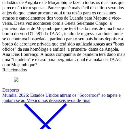
cidadãos de Angola e de Moçambique fazem todos os dias mas que
parece não ter respostas. Parece que é mais fácil discutir o sexo dos
anjos do que tentar procurar aqui uma razão para os constantes
atrasos e cancelamentos dos voos de Luanda para Maputo e vice-
versa. Desta vez aconteceu com a Gueta Selemane Chapo, a
primeira- dama de Moçambique que terá ficado mais de uma hora a
bordo do voo DT 581 da TAAG, tendo de regressar ao hotel onde
se encontrava hospedada, partindo para o seu país horas depois e a
bordo de aeronave privada que terá sido agilizada graças aos "bons
ofícios" da sua homóloga e anfitriã, a primeira- dama de Angola,
Ana Dias Lourenço. A nossa companhia de bandeira terá dado mais
uma "bandeira" e é caso para perguntar : qual é a maka da TAAG
com Moçambique?
Relacionados
Desporto
Mundial 2026: Estados Unidos atiram os "Socceroos" ao tapete e
juntam-se ao México nos dezasseis avos-de-final