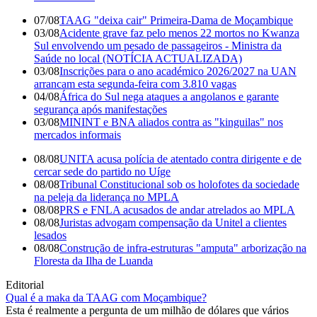
07/08
TAAG "deixa cair" Primeira-Dama de Moçambique
03/08
Acidente grave faz pelo menos 22 mortos no Kwanza
Sul envolvendo um pesado de passageiros - Ministra da
Saúde no local (NOTÍCIA ACTUALIZADA)
03/08
Inscrições para o ano académico 2026/2027 na UAN
arrancam esta segunda-feira com 3.810 vagas
04/08
África do Sul nega ataques a angolanos e garante
segurança após manifestações
03/08
MININT e BNA aliados contra as "kinguilas" nos
mercados informais
08/08
UNITA acusa polícia de atentado contra dirigente e de
cercar sede do partido no Uíge
08/08
Tribunal Constitucional sob os holofotes da sociedade
na peleja da liderança no MPLA
08/08
PRS e FNLA acusados de andar atrelados ao MPLA
08/08
Juristas advogam compensação da Unitel a clientes
lesados
08/08
Construção de infra-estruturas "amputa" arborização na
Floresta da Ilha de Luanda
Editorial
Qual é a maka da TAAG com Moçambique?
Esta é realmente a pergunta de um milhão de dólares que vários