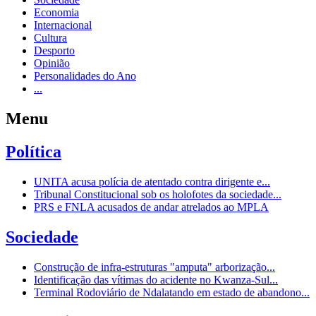
Economia
Internacional
Cultura
Desporto
Opinião
Personalidades do Ano
...
Menu
Política
UNITA acusa polícia de atentado contra dirigente e...
Tribunal Constitucional sob os holofotes da sociedade...
PRS e FNLA acusados de andar atrelados ao MPLA
Sociedade
Construção de infra-estruturas "amputa" arborização...
Identificação das vítimas do acidente no Kwanza-Sul...
Terminal Rodoviário de Ndalatando em estado de abandono...