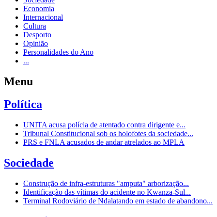
Economia
Internacional
Cultura
Desporto
Opinião
Personalidades do Ano
...
Menu
Política
UNITA acusa polícia de atentado contra dirigente e...
Tribunal Constitucional sob os holofotes da sociedade...
PRS e FNLA acusados de andar atrelados ao MPLA
Sociedade
Construção de infra-estruturas "amputa" arborização...
Identificação das vítimas do acidente no Kwanza-Sul...
Terminal Rodoviário de Ndalatando em estado de abandono...