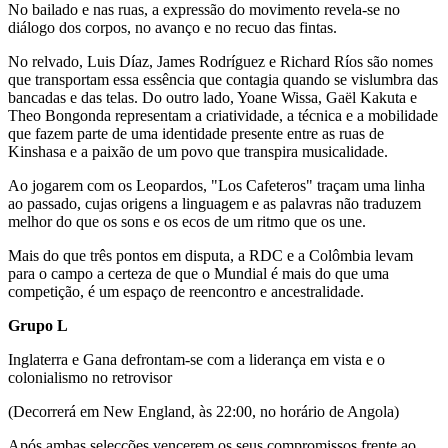
No bailado e nas ruas, a expressão do movimento revela-se no
diálogo dos corpos, no avanço e no recuo das fintas.
No relvado, Luis Díaz, James Rodríguez e Richard Ríos são nomes
que transportam essa essência que contagia quando se vislumbra das
bancadas e das telas. Do outro lado, Yoane Wissa, Gaël Kakuta e
Theo Bongonda representam a criatividade, a técnica e a mobilidade
que fazem parte de uma identidade presente entre as ruas de
Kinshasa e a paixão de um povo que transpira musicalidade.
Ao jogarem com os Leopardos, "Los Cafeteros" traçam uma linha
ao passado, cujas origens a linguagem e as palavras não traduzem
melhor do que os sons e os ecos de um ritmo que os une.
Mais do que três pontos em disputa, a RDC e a Colômbia levam
para o campo a certeza de que o Mundial é mais do que uma
competição, é um espaço de reencontro e ancestralidade.
Grupo L
Inglaterra e Gana defrontam-se com a liderança em vista e o
colonialismo no retrovisor
(Decorrerá em New England, às 22:00, no horário de Angola)
Após ambas selecções vencerem os seus compromissos frente ao