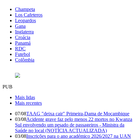
Champeta
Los Cafeteros
Leopardos
Gana
Inglaterra
Croácia
Panamá
RDC
Futebol
Colômbia
PUB
Mais lidas
Mais recentes
07/08
TAAG "deixa cair" Primeira-Dama de Moçambique
03/08
Acidente grave faz pelo menos 22 mortos no Kwanza
Sul envolvendo um pesado de passageiros - Ministra da
Saúde no local (NOTÍCIA ACTUALIZADA)
03/08
Inscrições para o ano académico 2026/2027 na UAN