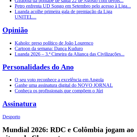
Girabola dá pontapé de saída 22 de Agosto com dérbis...
Petro enfrenta UD Songo em Setembro pelo acesso à Liga...
Luanda acolhe primeira gala de premiação da Liga
UNITEL...
Opinião
Kaholo: preso político de João Lourenço
Cartoon da semana: Dança Kuduro
Luanda 2026 – 3.ª Cimeira da Aliança das Civilizações...
Personalidades do Ano
O seu voto reconhece a excelência em Angola
Ganhe uma assinatura digital do NOVO JORNAL
Conheça os profissionais que compõem o Júri
Assinatura
Desporto
Mundial 2026: RDC e Colômbia jogam ao