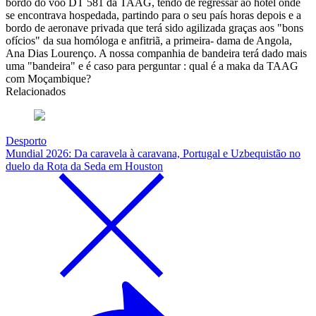
bordo do voo DT 581 da TAAG, tendo de regressar ao hotel onde
se encontrava hospedada, partindo para o seu país horas depois e a
bordo de aeronave privada que terá sido agilizada graças aos "bons
ofícios" da sua homóloga e anfitriã, a primeira- dama de Angola,
Ana Dias Lourenço. A nossa companhia de bandeira terá dado mais
uma "bandeira" e é caso para perguntar : qual é a maka da TAAG
com Moçambique?
Relacionados
Desporto
Mundial 2026: Da caravela à caravana, Portugal e Uzbequistão no
duelo da Rota da Seda em Houston