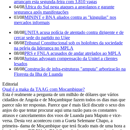
arrancam esta segunda-feira com 3.810 vagas
04/08
África do Sul nega ataques a angolanos e garante
segurança após manifestações
03/08
MININT e BNA aliados contra as "kinguilas" nos
mercados informais
08/08
UNITA acusa polícia de atentado contra dirigente e de
cercar sede do partido no Uíge
08/08
Tribunal Constitucional sob os holofotes da sociedade
na peleja da liderança no MPLA
08/08
PRS e FNLA acusados de andar atrelados ao MPLA
08/08
Juristas advogam compensação da Unitel a clientes
lesados
08/08
Construção de infra-estruturas "amputa" arborização na
Floresta da Ilha de Luanda
Editorial
Qual é a maka da TAAG com Moçambique?
Esta é realmente a pergunta de um milhão de dólares que vários
cidadãos de Angola e de Moçambique fazem todos os dias mas que
parece não ter respostas. Parece que é mais fácil discutir o sexo dos
anjos do que tentar procurar aqui uma razão para os constantes
atrasos e cancelamentos dos voos de Luanda para Maputo e vice-
versa. Desta vez aconteceu com a Gueta Selemane Chapo, a
primeira- dama de Moçambique que terá ficado mais de uma hora a