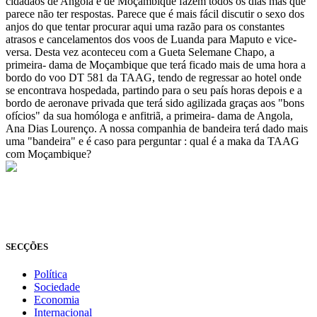
cidadãos de Angola e de Moçambique fazem todos os dias mas que
parece não ter respostas. Parece que é mais fácil discutir o sexo dos
anjos do que tentar procurar aqui uma razão para os constantes
atrasos e cancelamentos dos voos de Luanda para Maputo e vice-
versa. Desta vez aconteceu com a Gueta Selemane Chapo, a
primeira- dama de Moçambique que terá ficado mais de uma hora a
bordo do voo DT 581 da TAAG, tendo de regressar ao hotel onde
se encontrava hospedada, partindo para o seu país horas depois e a
bordo de aeronave privada que terá sido agilizada graças aos "bons
ofícios" da sua homóloga e anfitriã, a primeira- dama de Angola,
Ana Dias Lourenço. A nossa companhia de bandeira terá dado mais
uma "bandeira" e é caso para perguntar : qual é a maka da TAAG
com Moçambique?
© Novo Jornal, 2026
Todos os direitos reservados
Fundado em 2008
SECÇÕES
Política
Sociedade
Economia
Internacional