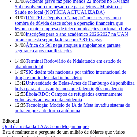
03/08
Acidente grave faz pelo menos 22 mortos no Kwanza
Sul envolvendo um pesado de passageiros - Ministra da
Saúde no local (NOTÍCIA ACTUALIZADA)
31/07
UNITEL: Depois do "apagão" nos serviços, uma
sombra de dúvida desce sobre a operação financeira que
levou a maior empresa de telecomunicações nacional à bolsa
03/08
Inscrições para o ano académico 2026/2027 na UAN
arrancam esta segunda-feira com 3.810 vagas
04/08
África do Sul nega ataques a angolanos e garante
segurança após manifestações
14:08
Terminal Rodoviário de Ndalatando em estado de
abandono total
14:07
SIC detém três nacionais por tráfico internacional de
droga e morte de cidadão brasileiro
13:42
Universidade de Belas-Artes de Hamburgo disponibiliza
bolsa para artistas angolanos que falem inglês ou alemão
12:53
Ébola/RDC: Campos de refugiados extremamente
vulneráveis ao avanço da epidemia
12:35
Tecnologia: Modelo de IA da Meta invadiu sistema de
outra empresa de forma autónoma
Editorial
Qual é a maka da TAAG com Moçambique?
Esta é realmente a pergunta de um milhão de dólares que vários