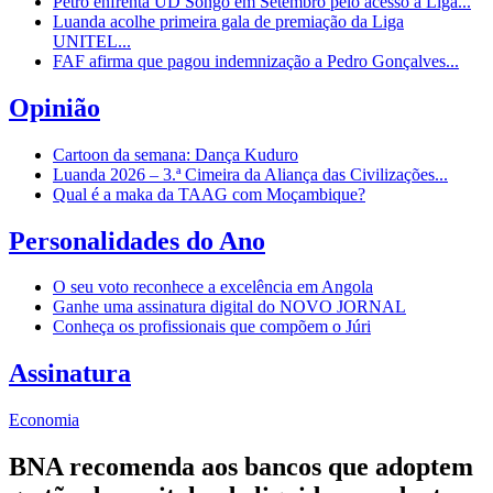
Petro enfrenta UD Songo em Setembro pelo acesso à Liga...
Luanda acolhe primeira gala de premiação da Liga
UNITEL...
FAF afirma que pagou indemnização a Pedro Gonçalves...
Opinião
Cartoon da semana: Dança Kuduro
Luanda 2026 – 3.ª Cimeira da Aliança das Civilizações...
Qual é a maka da TAAG com Moçambique?
Personalidades do Ano
O seu voto reconhece a excelência em Angola
Ganhe uma assinatura digital do NOVO JORNAL
Conheça os profissionais que compõem o Júri
Assinatura
Economia
BNA recomenda aos bancos que adoptem