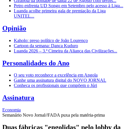
Girabola dá pontapé de saída 22 de Agosto com dérbis...
Petro enfrenta UD Songo em Setembro pelo acesso à Liga...
Luanda acolhe primeira gala de premiação da Liga
UNITEL...
Opinião
Kaholo: preso político de João Lourenço
Cartoon da semana: Dança Kuduro
Luanda 2026 – 3.ª Cimeira da Aliança das Civilizações...
Personalidades do Ano
O seu voto reconhece a excelência em Angola
Ganhe uma assinatura digital do NOVO JORNAL
Conheça os profissionais que compõem o Júri
Assinatura
Economia
Semanário Novo Jornal//FADA puxa pela matéria-prima
Duas fábricas "engolidas" pelo lobby da