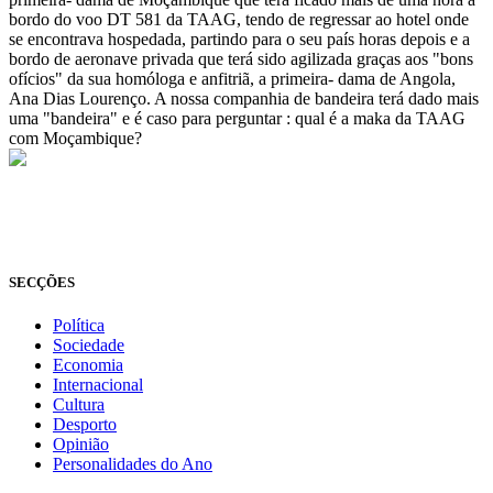
bordo do voo DT 581 da TAAG, tendo de regressar ao hotel onde
se encontrava hospedada, partindo para o seu país horas depois e a
bordo de aeronave privada que terá sido agilizada graças aos "bons
ofícios" da sua homóloga e anfitriã, a primeira- dama de Angola,
Ana Dias Lourenço. A nossa companhia de bandeira terá dado mais
uma "bandeira" e é caso para perguntar : qual é a maka da TAAG
com Moçambique?
© Novo Jornal, 2026
Todos os direitos reservados
Fundado em 2008
SECÇÕES
Política
Sociedade
Economia
Internacional
Cultura
Desporto
Opinião
Personalidades do Ano