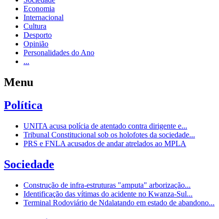
Economia
Internacional
Cultura
Desporto
Opinião
Personalidades do Ano
...
Menu
Política
UNITA acusa polícia de atentado contra dirigente e...
Tribunal Constitucional sob os holofotes da sociedade...
PRS e FNLA acusados de andar atrelados ao MPLA
Sociedade
Construção de infra-estruturas "amputa" arborização...
Identificação das vítimas do acidente no Kwanza-Sul...
Terminal Rodoviário de Ndalatando em estado de abandono...