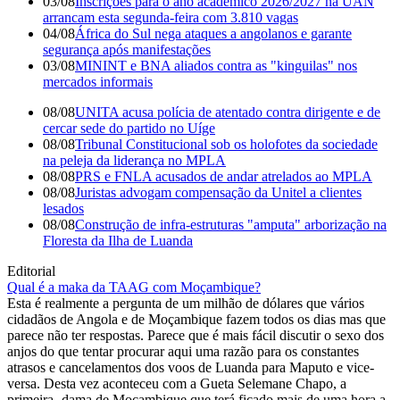
03/08
Inscrições para o ano académico 2026/2027 na UAN
arrancam esta segunda-feira com 3.810 vagas
04/08
África do Sul nega ataques a angolanos e garante
segurança após manifestações
03/08
MININT e BNA aliados contra as "kinguilas" nos
mercados informais
08/08
UNITA acusa polícia de atentado contra dirigente e de
cercar sede do partido no Uíge
08/08
Tribunal Constitucional sob os holofotes da sociedade
na peleja da liderança no MPLA
08/08
PRS e FNLA acusados de andar atrelados ao MPLA
08/08
Juristas advogam compensação da Unitel a clientes
lesados
08/08
Construção de infra-estruturas "amputa" arborização na
Floresta da Ilha de Luanda
Editorial
Qual é a maka da TAAG com Moçambique?
Esta é realmente a pergunta de um milhão de dólares que vários
cidadãos de Angola e de Moçambique fazem todos os dias mas que
parece não ter respostas. Parece que é mais fácil discutir o sexo dos
anjos do que tentar procurar aqui uma razão para os constantes
atrasos e cancelamentos dos voos de Luanda para Maputo e vice-
versa. Desta vez aconteceu com a Gueta Selemane Chapo, a
primeira- dama de Moçambique que terá ficado mais de uma hora a