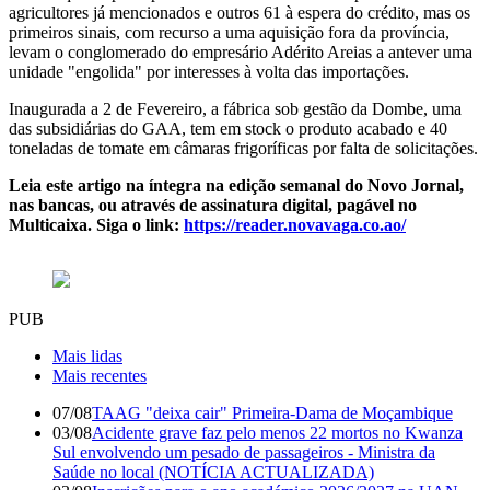
agricultores já mencionados e outros 61 à espera do crédito, mas os
primeiros sinais, com recurso a uma aquisição fora da província,
levam o conglomerado do empresário Adérito Areias a antever uma
unidade "engolida" por interesses à volta das importações.
Inaugurada a 2 de Fevereiro, a fábrica sob gestão da Dombe, uma
das subsidiárias do GAA, tem em stock o produto acabado e 40
toneladas de tomate em câmaras frigoríficas por falta de solicitações.
Leia este artigo na íntegra na edição semanal do Novo Jornal,
nas bancas, ou através de assinatura digital, pagável no
Multicaixa. Siga o link:
https://reader.novavaga.co.ao/
PUB
Mais lidas
Mais recentes
07/08
TAAG "deixa cair" Primeira-Dama de Moçambique
03/08
Acidente grave faz pelo menos 22 mortos no Kwanza
Sul envolvendo um pesado de passageiros - Ministra da
Saúde no local (NOTÍCIA ACTUALIZADA)