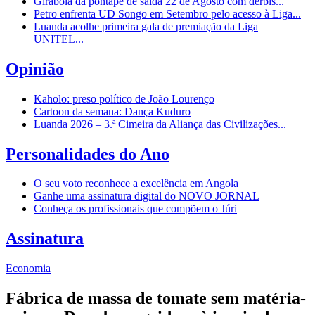
Girabola dá pontapé de saída 22 de Agosto com dérbis...
Petro enfrenta UD Songo em Setembro pelo acesso à Liga...
Luanda acolhe primeira gala de premiação da Liga
UNITEL...
Opinião
Kaholo: preso político de João Lourenço
Cartoon da semana: Dança Kuduro
Luanda 2026 – 3.ª Cimeira da Aliança das Civilizações...
Personalidades do Ano
O seu voto reconhece a excelência em Angola
Ganhe uma assinatura digital do NOVO JORNAL
Conheça os profissionais que compõem o Júri
Assinatura
Economia
Fábrica de massa de tomate sem matéria-