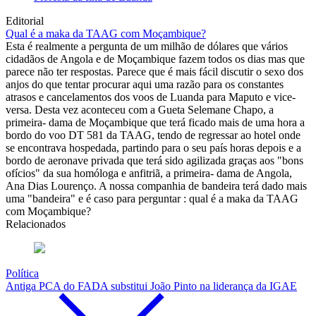
Editorial
Qual é a maka da TAAG com Moçambique?
Esta é realmente a pergunta de um milhão de dólares que vários
cidadãos de Angola e de Moçambique fazem todos os dias mas que
parece não ter respostas. Parece que é mais fácil discutir o sexo dos
anjos do que tentar procurar aqui uma razão para os constantes
atrasos e cancelamentos dos voos de Luanda para Maputo e vice-
versa. Desta vez aconteceu com a Gueta Selemane Chapo, a
primeira- dama de Moçambique que terá ficado mais de uma hora a
bordo do voo DT 581 da TAAG, tendo de regressar ao hotel onde
se encontrava hospedada, partindo para o seu país horas depois e a
bordo de aeronave privada que terá sido agilizada graças aos "bons
ofícios" da sua homóloga e anfitriã, a primeira- dama de Angola,
Ana Dias Lourenço. A nossa companhia de bandeira terá dado mais
uma "bandeira" e é caso para perguntar : qual é a maka da TAAG
com Moçambique?
Relacionados
Política
Antiga PCA do FADA substitui João Pinto na liderança da IGAE