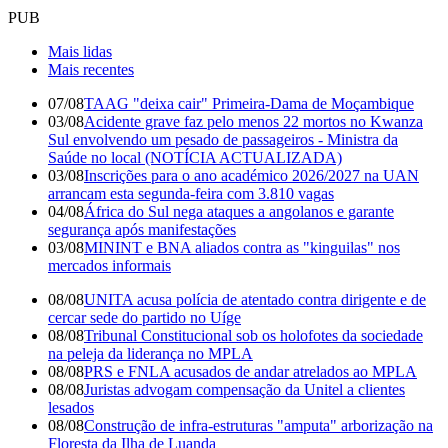
PUB
Mais lidas
Mais recentes
07/08
TAAG "deixa cair" Primeira-Dama de Moçambique
03/08
Acidente grave faz pelo menos 22 mortos no Kwanza
Sul envolvendo um pesado de passageiros - Ministra da
Saúde no local (NOTÍCIA ACTUALIZADA)
03/08
Inscrições para o ano académico 2026/2027 na UAN
arrancam esta segunda-feira com 3.810 vagas
04/08
África do Sul nega ataques a angolanos e garante
segurança após manifestações
03/08
MININT e BNA aliados contra as "kinguilas" nos
mercados informais
08/08
UNITA acusa polícia de atentado contra dirigente e de
cercar sede do partido no Uíge
08/08
Tribunal Constitucional sob os holofotes da sociedade
na peleja da liderança no MPLA
08/08
PRS e FNLA acusados de andar atrelados ao MPLA
08/08
Juristas advogam compensação da Unitel a clientes
lesados
08/08
Construção de infra-estruturas "amputa" arborização na
Floresta da Ilha de Luanda