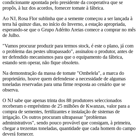
condicionante apontada pelo presidente da cooperativa que se
propôs, à luz dos acordos, fornecer tomate à fábrica.
Ao NJ, Rosa Flor sublinha que a semente começou a ser lançada à
terra há quinze dias, no início do Inverno, a estação apropriada,
esperando-se que o Grupo Adérito Areias comece a comprar no mês
de Julho.
"Vamos procurar produzir para termos stock, é este o plano, já com
o problema das pestes ultrapassado", assinalou o produtor, antes de
ter defendido mecanismos para que o equipamento da fábrica,
estando sem operar, não fique obsoleto.
Na demonstração da massa de tomate "Ombelela", a marca do
proprietário, houve quem defendesse a necessidade de algumas
toneladas reservadas para uma firme resposta ao cenário que se
observa.
O NJ sabe que apenas trinta dos 88 produtores seleccionados
receberam o empréstimo de 25 milhões de Kwanzas, valor para a
compra de sementes, fertilizantes e instalação de sistemas de
irrigação. Os outros procuram ultrapassar "problemas
administrativos", sendo pouco provável que consigam, à primeira,
chegar a trezentas toneladas, quantidade que cada homem do campo
deverá fornecer.