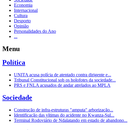
Economia
Internacional
Cultura
Desporto
Opinião
Personalidades do Ano
...
Menu
Política
UNITA acusa polícia de atentado contra dirigente e...
Tribunal Constitucional sob os holofotes da sociedade...
PRS e FNLA acusados de andar atrelados ao MPLA
Sociedade
Construção de infra-estruturas "amputa" arborização...
Identificação das vítimas do acidente no Kwanza-Sul...
Terminal Rodoviário de Ndalatando em estado de abandono...