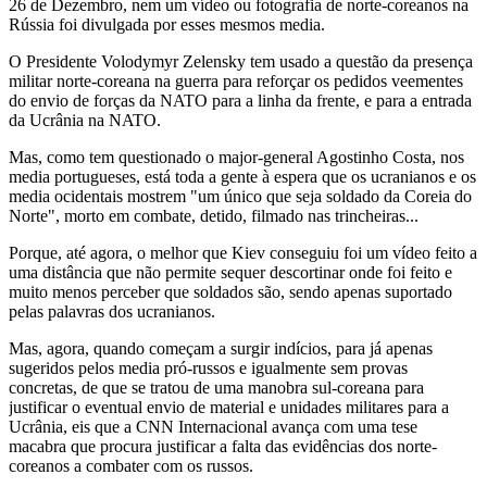
26 de Dezembro, nem um vídeo ou fotografia de norte-coreanos na
Rússia foi divulgada por esses mesmos media.
O Presidente Volodymyr Zelensky tem usado a questão da presença
militar norte-coreana na guerra para reforçar os pedidos veementes
do envio de forças da NATO para a linha da frente, e para a entrada
da Ucrânia na NATO.
Mas, como tem questionado o major-general Agostinho Costa, nos
media portugueses, está toda a gente à espera que os ucranianos e os
media ocidentais mostrem "um único que seja soldado da Coreia do
Norte", morto em combate, detido, filmado nas trincheiras...
Porque, até agora, o melhor que Kiev conseguiu foi um vídeo feito a
uma distância que não permite sequer descortinar onde foi feito e
muito menos perceber que soldados são, sendo apenas suportado
pelas palavras dos ucranianos.
Mas, agora, quando começam a surgir indícios, para já apenas
sugeridos pelos media pró-russos e igualmente sem provas
concretas, de que se tratou de uma manobra sul-coreana para
justificar o eventual envio de material e unidades militares para a
Ucrânia, eis que a CNN Internacional avança com uma tese
macabra que procura justificar a falta das evidências dos norte-
coreanos a combater com os russos.