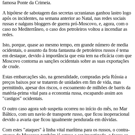
famosa Ponte da Crimeia.
A hipótese de sabotagem das secretas ucranianas ganhou lastro logo
após os incidentes, na semana anterior ao Natal, nas redes sociais
russas e nalguns bloggers de guerra pró-Moscovo, e, agora, com o
caso no Mediterrâneo, o caso dos petroleiros voltou a incendiar as
redes.
Isto, porque, quase ao mesmo tempo, em grande número de media
ocidentais, o assunto da frota fantasma de petroleiros russos é tema
em destaque, devido à importância que esta tem na eficácia com que
Moscovo contorna as sanções ocidentais sobre as suas exportações
de crude.
Estas embarcações são, na generalidade, compradas pela Rússia a
preços baixos por se tratarem de unidades em fim de vida, mas
permitindo, apesar dos riscos, o escoamento de milhões de barris da
matéria-prima vital para a economia russa, escapando assim aos
"castigos" ocidentais.
O outro caso agora sob suspeita ocorreu no início do mês, no Mar
Báltico, com um navio de transporte russo, que ficou inoperacional
devido a avaria que ficou igualmente pendurada em dúvidas.
Com estes "ataques" à linha vital marítima para os russos, o contra-