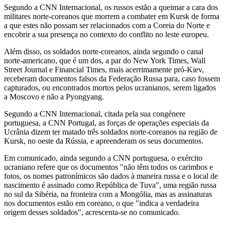
Segundo a CNN Internacional, os russos estão a queimar a cara dos
militares norte-coreanos que morrem a combater em Kursk de forma
a que estes não possam ser relacionados com a Coreia do Norte e
encobrir a sua presença no contexto do conflito no leste europeu.
Além disso, os soldados norte-coreanos, ainda segundo o canal
norte-americano, que é um dos, a par do New York Times, Wall
Street Journal e Financial Times, mais acerrimamente pró-Kiev,
receberam documentos falsos da Federação Russa para, caso fossem
capturados, ou encontrados mortos pelos ucranianos, serem ligados
a Moscovo e não a Pyongyang.
Segundo a CNN Internacional, citada pela sua congénere
portuguesa, a CNN Portugal, as forças de operações especiais da
Ucrânia dizem ter matado três soldados norte-coreanos na região de
Kursk, no oeste da Rússia, e apreenderam os seus documentos.
Em comunicado, ainda segundo a CNN portuguesa, o exército
ucraniano refere que os documentos "não têm todos os carimbos e
fotos, os nomes patronímicos são dados à maneira russa e o local de
nascimento é assinado como República de Tuva", uma região russa
no sul da Sibéria, na fronteira com a Mongólia, mas as assinaturas
nos documentos estão em coreano, o que "indica a verdadeira
origem desses soldados", acrescenta-se no comunicado.