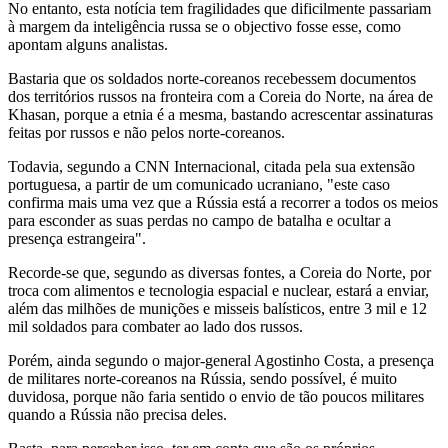
No entanto, esta notícia tem fragilidades que dificilmente passariam
à margem da inteligência russa se o objectivo fosse esse, como
apontam alguns analistas.
Bastaria que os soldados norte-coreanos recebessem documentos
dos territórios russos na fronteira com a Coreia do Norte, na área de
Khasan, porque a etnia é a mesma, bastando acrescentar assinaturas
feitas por russos e não pelos norte-coreanos.
Todavia, segundo a CNN Internacional, citada pela sua extensão
portuguesa, a partir de um comunicado ucraniano, "este caso
confirma mais uma vez que a Rússia está a recorrer a todos os meios
para esconder as suas perdas no campo de batalha e ocultar a
presença estrangeira".
Recorde-se que, segundo as diversas fontes, a Coreia do Norte, por
troca com alimentos e tecnologia espacial e nuclear, estará a enviar,
além das milhões de munições e misseis balísticos, entre 3 mil e 12
mil soldados para combater ao lado dos russos.
Porém, ainda segundo o major-general Agostinho Costa, a presença
de militares norte-coreanos na Rússia, sendo possível, é muito
duvidosa, porque não faria sentido o envio de tão poucos militares
quando a Rússia não precisa deles.