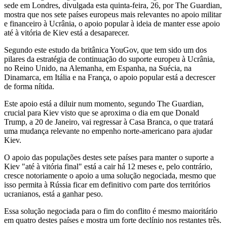
sede em Londres, divulgada esta quinta-feira, 26, por The Guardian,
mostra que nos sete países europeus mais relevantes no apoio militar
e financeiro à Ucrânia, o apoio popular à ideia de manter esse apoio
até à vitória de Kiev está a desaparecer.
Segundo este estudo da britânica YouGov, que tem sido um dos
pilares da estratégia de continuação do suporte europeu à Ucrânia,
no Reino Unido, na Alemanha, em Espanha, na Suécia, na
Dinamarca, em Itália e na França, o apoio popular está a decrescer
de forma nítida.
Este apoio está a diluir num momento, segundo The Guardian,
crucial para Kiev visto que se aproxima o dia em que Donald
Trump, a 20 de Janeiro, vai regressar à Casa Branca, o que tratará
uma mudança relevante no empenho norte-americano para ajudar
Kiev.
O apoio das populações destes sete países para manter o suporte a
Kiev "até à vitória final" está a cair há 12 meses e, pelo contrário,
cresce notoriamente o apoio a uma solução negociada, mesmo que
isso permita à Rússia ficar em definitivo com parte dos territórios
ucranianos, está a ganhar peso.
Essa solução negociada para o fim do conflito é mesmo maioritário
em quatro destes países e mostra um forte declínio nos restantes três.