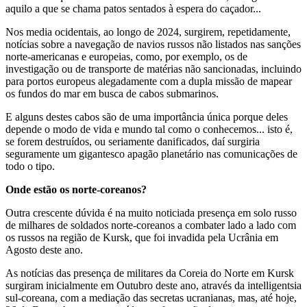
aquilo a que se chama patos sentados à espera do caçador...
Nos media ocidentais, ao longo de 2024, surgirem, repetidamente,
notícias sobre a navegação de navios russos não listados nas sanções
norte-americanas e europeias, como, por exemplo, os de
investigação ou de transporte de matérias não sancionadas, incluindo
para portos europeus alegadamente com a dupla missão de mapear
os fundos do mar em busca de cabos submarinos.
E alguns destes cabos são de uma importância única porque deles
depende o modo de vida e mundo tal como o conhecemos... isto é,
se forem destruídos, ou seriamente danificados, daí surgiria
seguramente um gigantesco apagão planetário nas comunicações de
todo o tipo.
Onde estão os norte-coreanos?
Outra crescente dúvida é na muito noticiada presença em solo russo
de milhares de soldados norte-coreanos a combater lado a lado com
os russos na região de Kursk, que foi invadida pela Ucrânia em
Agosto deste ano.
As notícias das presença de militares da Coreia do Norte em Kursk
surgiram inicialmente em Outubro deste ano, através da intelligentsia
sul-coreana, com a mediação das secretas ucranianas, mas, até hoje,