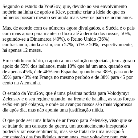
Segundo o estudo da YouGov, que, devido ao seu envolvimento
notório na linha de apoio a Kiev, permite criar a ideia de que os
números possam mesmo ser ainda mais severos para os ucranianos.
Mas, de acordo com os números agora divulgados, a Suécia é o país
com mais apoio para manter o fluxo até à derrota dos russos, 50%,
seguindo-se a Dinamarca (40%), o Reino Unido (36%),
contrastando, ainda assim, com 57%, 51% e 50%, respectivamente,
há apenas 12 meses.
Em sentido contrário, o apoio a uma solução negociada, tem agora o
apoio de 55% dos italianos, mais 10% que há um ano, quando era
de apenas 45%, é de 46% em Espanha, quando era 38%, passou de
35% para 43% em França no mesmo período e de 38% para 45 por
cento na Alemanha.
O estudo da YouGov, que é uma péssima notícia para Volodymyr
Zelensky e o seu regime quando, na frente de batalha, as suas forças
estão em pré-colapso, e onde os avanços russos são mais vigorosos
dia após dia, mas não aponta uma justificação nítida.
O que pode ser uma lufada de ar fresco para Zelensky, visto que se
se tratar de um cansaço da guerra, um acontecimento inesperado
poderá virar esse sentimento, mas se se tratar de uma reacção à
constatação das fragilidades ucranianas, esse volte-face para este