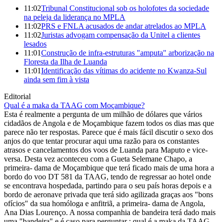
11:02
Tribunal Constitucional sob os holofotes da sociedade
na peleja da liderança no MPLA
11:02
PRS e FNLA acusados de andar atrelados ao MPLA
11:02
Juristas advogam compensação da Unitel a clientes
lesados
11:01
Construção de infra-estruturas "amputa" arborização na
Floresta da Ilha de Luanda
11:01
Identificação das vítimas do acidente no Kwanza-Sul
ainda sem fim à vista
Editorial
Qual é a maka da TAAG com Moçambique?
Esta é realmente a pergunta de um milhão de dólares que vários
cidadãos de Angola e de Moçambique fazem todos os dias mas que
parece não ter respostas. Parece que é mais fácil discutir o sexo dos
anjos do que tentar procurar aqui uma razão para os constantes
atrasos e cancelamentos dos voos de Luanda para Maputo e vice-
versa. Desta vez aconteceu com a Gueta Selemane Chapo, a
primeira- dama de Moçambique que terá ficado mais de uma hora a
bordo do voo DT 581 da TAAG, tendo de regressar ao hotel onde
se encontrava hospedada, partindo para o seu país horas depois e a
bordo de aeronave privada que terá sido agilizada graças aos "bons
ofícios" da sua homóloga e anfitriã, a primeira- dama de Angola,
Ana Dias Lourenço. A nossa companhia de bandeira terá dado mais
uma "bandeira" e é caso para perguntar : qual é a maka da TAAG