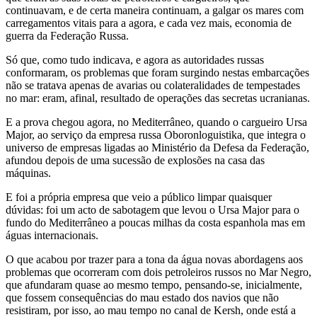
continuavam, e de certa maneira continuam, a galgar os mares com
carregamentos vitais para a agora, e cada vez mais, economia de
guerra da Federação Russa.
Só que, como tudo indicava, e agora as autoridades russas
conformaram, os problemas que foram surgindo nestas embarcações
não se tratava apenas de avarias ou colateralidades de tempestades
no mar: eram, afinal, resultado de operações das secretas ucranianas.
E a prova chegou agora, no Mediterrâneo, quando o cargueiro Ursa
Major, ao serviço da empresa russa Oboronloguistika, que integra o
universo de empresas ligadas ao Ministério da Defesa da Federação,
afundou depois de uma sucessão de explosões na casa das
máquinas.
E foi a própria empresa que veio a público limpar quaisquer
dúvidas: foi um acto de sabotagem que levou o Ursa Major para o
fundo do Mediterrâneo a poucas milhas da costa espanhola mas em
águas internacionais.
O que acabou por trazer para a tona da água novas abordagens aos
problemas que ocorreram com dois petroleiros russos no Mar Negro,
que afundaram quase ao mesmo tempo, pensando-se, inicialmente,
que fossem consequências do mau estado dos navios que não
resistiram, por isso, ao mau tempo no canal de Kersh, onde está a