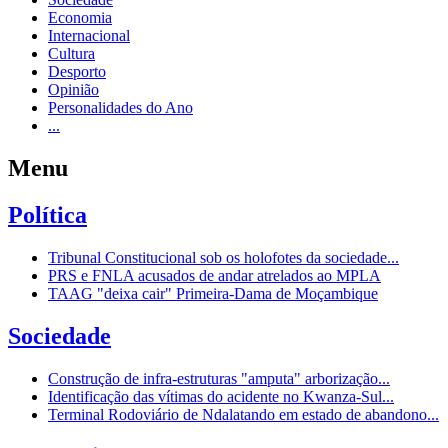
Economia
Internacional
Cultura
Desporto
Opinião
Personalidades do Ano
...
Menu
Política
Tribunal Constitucional sob os holofotes da sociedade...
PRS e FNLA acusados de andar atrelados ao MPLA
TAAG "deixa cair" Primeira-Dama de Moçambique
Sociedade
Construção de infra-estruturas "amputa" arborização...
Identificação das vítimas do acidente no Kwanza-Sul...
Terminal Rodoviário de Ndalatando em estado de abandono...