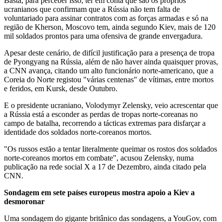
Basta, para perceber isso, ter em conta que são os próprios
ucranianos que confirmam que a Rússia não tem falta de
voluntariado para assinar contratos com as forças armadas e só na
região de Kherson, Moscovo tem, ainda segundo Kiev, mais de 120
mil soldados prontos para uma ofensiva de grande envergadura.
Apesar deste cenário, de difícil justificação para a presença de tropa
de Pyongyang na Rússia, além de não haver ainda quaisquer provas,
a CNN avança, citando um alto funcionário norte-americano, que a
Coreia do Norte registou "várias centenas" de vítimas, entre mortos
e feridos, em Kursk, desde Outubro.
E o presidente ucraniano, Volodymyr Zelensky, veio acrescentar que
a Rússia está a esconder as perdas de tropas norte-coreanas no
campo de batalha, recorrendo a tácticas extremas para disfarçar a
identidade dos soldados norte-coreanos mortos.
"Os russos estão a tentar literalmente queimar os rostos dos soldados
norte-coreanos mortos em combate", acusou Zelensky, numa
publicação na rede social X a 17 de Dezembro, ainda citado pela
CNN.
Sondagem em sete países europeus mostra apoio a Kiev a
desmoronar
Uma sondagem do gigante britânico das sondagens, a YouGov, com