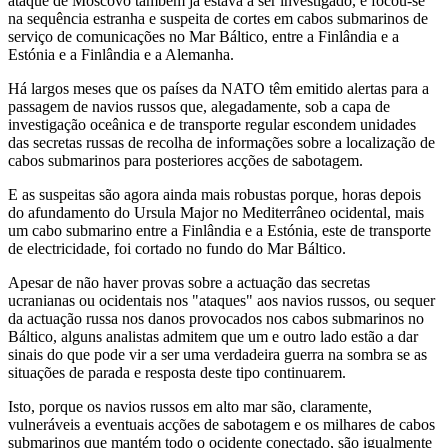
ataque de Moscovo também já estava a ser investigado, e focou-se
na sequência estranha e suspeita de cortes em cabos submarinos de
serviço de comunicações no Mar Báltico, entre a Finlândia e a
Estónia e a Finlândia e a Alemanha.
Há largos meses que os países da NATO têm emitido alertas para a
passagem de navios russos que, alegadamente, sob a capa de
investigação oceânica e de transporte regular escondem unidades
das secretas russas de recolha de informações sobre a localização de
cabos submarinos para posteriores acções de sabotagem.
E as suspeitas são agora ainda mais robustas porque, horas depois
do afundamento do Ursula Major no Mediterrâneo ocidental, mais
um cabo submarino entre a Finlândia e a Estónia, este de transporte
de electricidade, foi cortado no fundo do Mar Báltico.
Apesar de não haver provas sobre a actuação das secretas
ucranianas ou ocidentais nos "ataques" aos navios russos, ou sequer
da actuação russa nos danos provocados nos cabos submarinos no
Báltico, alguns analistas admitem que um e outro lado estão a dar
sinais do que pode vir a ser uma verdadeira guerra na sombra se as
situações de parada e resposta deste tipo continuarem.
Isto, porque os navios russos em alto mar são, claramente,
vulneráveis a eventuais acções de sabotagem e os milhares de cabos
submarinos que mantém todo o ocidente conectado, são igualmente