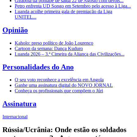
Girabola dá pontapé de saída 22 de Agosto com dérbis...
Petro enfrenta UD Songo em Setembro pelo acesso à Liga...
Luanda acolhe primeira gala de premiação da Liga
UNITEL...
Opinião
Kaholo: preso político de João Lourenço
Cartoon da semana: Dança Kuduro
Luanda 2026 – 3.ª Cimeira da Aliança das Civilizações...
Personalidades do Ano
O seu voto reconhece a excelência em Angola
Ganhe uma assinatura digital do NOVO JORNAL
Conheça os profissionais que compõem o Júri
Assinatura
Internacional
Rússia/Ucrânia: Onde estão os soldados