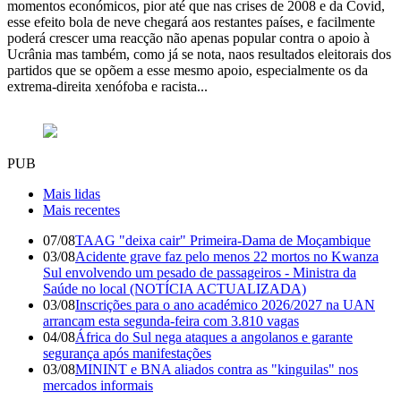
momentos económicos, pior até que nas crises de 2008 e da Covid,
esse efeito bola de neve chegará aos restantes países, e facilmente
poderá crescer uma reacção não apenas popular contra o apoio à
Ucrânia mas também, como já se nota, naos resultados eleitorais dos
partidos que se opõem a esse mesmo apoio, especialmente os da
extrema-direita xenófoba e racista...
PUB
Mais lidas
Mais recentes
07/08
TAAG "deixa cair" Primeira-Dama de Moçambique
03/08
Acidente grave faz pelo menos 22 mortos no Kwanza
Sul envolvendo um pesado de passageiros - Ministra da
Saúde no local (NOTÍCIA ACTUALIZADA)
03/08
Inscrições para o ano académico 2026/2027 na UAN
arrancam esta segunda-feira com 3.810 vagas
04/08
África do Sul nega ataques a angolanos e garante
segurança após manifestações
03/08
MININT e BNA aliados contra as "kinguilas" nos
mercados informais