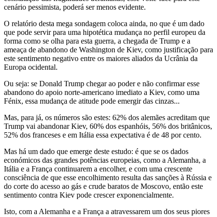
cenário pessimista, poderá ser menos evidente.
O relatório desta mega sondagem coloca ainda, no que é um dado
que pode servir para uma hipotética mudança no perfil europeu da
forma como se olha para esta guerra, a chegada de Trump e a
ameaça de abandono de Washington de Kiev, como justificação para
este sentimento negativo entre os maiores aliados da Ucrânia da
Europa ocidental.
Ou seja: se Donald Trump chegar ao poder e não confirmar esse
abandono do apoio norte-americano imediato a Kiev, como uma
Fénix, essa mudança de atitude pode emergir das cinzas...
Mas, para já, os números são estes: 62% dos alemães acreditam que
Trump vai abandonar Kiev, 60% dos espanhóis, 56% dos britânicos,
52% dos franceses e em Itália essa expectativa é de 48 por cento.
Mas há um dado que emerge deste estudo: é que se os dados
económicos das grandes potências europeias, como a Alemanha, a
Itália e a França continuarem a encolher, e com uma crescente
consciência de que esse encolhimento resulta das sanções à Rússia e
do corte do acesso ao gás e crude baratos de Moscovo, então este
sentimento contra Kiev pode crescer exponencialmente.
Isto, com a Alemanha e a França a atravessarem um dos seus piores