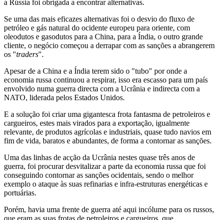
a Rússia foi obrigada a encontrar alternativas.
Se uma das mais eficazes alternativas foi o desvio do fluxo de
petróleo e gás natural do ocidente europeu para oriente, com
oleodutos e gasodutos para a China, para a Índia, o outro grande
cliente, o negócio começou a derrapar com as sanções a abrangerem
os "
traders
".
Apesar de a China e a Índia terem sido o "tubo" por onde a
economia russa continuou a respirar, isso era escasso para um país
envolvido numa guerra directa com a Ucrânia e indirecta com a
NATO, liderada pelos Estados Unidos.
E a solução foi criar uma gigantesca frota fantasma de petroleiros e
cargueiros, estes mais virados para a exportação, igualmente
relevante, de produtos agrícolas e industriais, quase tudo navios em
fim de vida, baratos e abundantes, de forma a contornar as sanções.
Uma das linhas de acção da Ucrânia nestes quase três anos de
guerra, foi procurar desvitalizar a parte da economia russa que foi
conseguindo contornar as sanções ocidentais, sendo o melhor
exemplo o ataque às suas refinarias e infra-estruturas energéticas e
portuárias.
Porém, havia uma frente de guerra até aqui incólume para os russos,
que eram as suas frotas de petroleiros e cargueiros, que