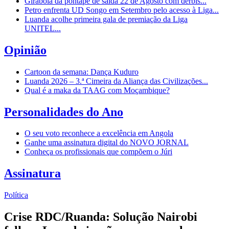
Girabola dá pontapé de saída 22 de Agosto com dérbis...
Petro enfrenta UD Songo em Setembro pelo acesso à Liga...
Luanda acolhe primeira gala de premiação da Liga
UNITEL...
Opinião
Cartoon da semana: Dança Kuduro
Luanda 2026 – 3.ª Cimeira da Aliança das Civilizações...
Qual é a maka da TAAG com Moçambique?
Personalidades do Ano
O seu voto reconhece a excelência em Angola
Ganhe uma assinatura digital do NOVO JORNAL
Conheça os profissionais que compõem o Júri
Assinatura
Política
Crise RDC/Ruanda: Solução Nairobi