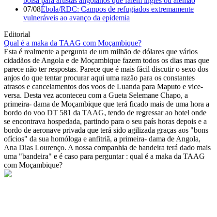
bolsa para artistas angolanos que falem inglês ou alemão
07/08
Ébola/RDC: Campos de refugiados extremamente
vulneráveis ao avanço da epidemia
Editorial
Qual é a maka da TAAG com Moçambique?
Esta é realmente a pergunta de um milhão de dólares que vários
cidadãos de Angola e de Moçambique fazem todos os dias mas que
parece não ter respostas. Parece que é mais fácil discutir o sexo dos
anjos do que tentar procurar aqui uma razão para os constantes
atrasos e cancelamentos dos voos de Luanda para Maputo e vice-
versa. Desta vez aconteceu com a Gueta Selemane Chapo, a
primeira- dama de Moçambique que terá ficado mais de uma hora a
bordo do voo DT 581 da TAAG, tendo de regressar ao hotel onde
se encontrava hospedada, partindo para o seu país horas depois e a
bordo de aeronave privada que terá sido agilizada graças aos "bons
ofícios" da sua homóloga e anfitriã, a primeira- dama de Angola,
Ana Dias Lourenço. A nossa companhia de bandeira terá dado mais
uma "bandeira" e é caso para perguntar : qual é a maka da TAAG
com Moçambique?
© Novo Jornal, 2026
Todos os direitos reservados
Fundado em 2008