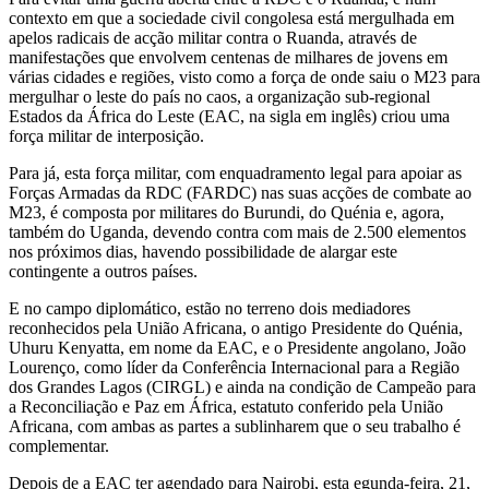
contexto em que a sociedade civil congolesa está mergulhada em
apelos radicais de acção militar contra o Ruanda, através de
manifestações que envolvem centenas de milhares de jovens em
várias cidades e regiões, visto como a força de onde saiu o M23 para
mergulhar o leste do país no caos, a organização sub-regional
Estados da África do Leste (EAC, na sigla em inglês) criou uma
força militar de interposição.
Para já, esta força militar, com enquadramento legal para apoiar as
Forças Armadas da RDC (FARDC) nas suas acções de combate ao
M23, é composta por militares do Burundi, do Quénia e, agora,
também do Uganda, devendo contra com mais de 2.500 elementos
nos próximos dias, havendo possibilidade de alargar este
contingente a outros países.
E no campo diplomático, estão no terreno dois mediadores
reconhecidos pela União Africana, o antigo Presidente do Quénia,
Uhuru Kenyatta, em nome da EAC, e o Presidente angolano, João
Lourenço, como líder da Conferência Internacional para a Região
dos Grandes Lagos (CIRGL) e ainda na condição de Campeão para
a Reconciliação e Paz em África, estatuto conferido pela União
Africana, com ambas as partes a sublinharem que o seu trabalho é
complementar.
Depois de a EAC ter agendado para Nairobi, esta egunda-feira, 21,