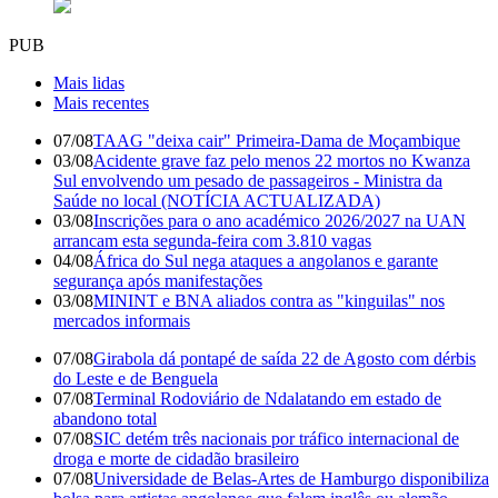
PUB
Mais lidas
Mais recentes
07/08
TAAG "deixa cair" Primeira-Dama de Moçambique
03/08
Acidente grave faz pelo menos 22 mortos no Kwanza
Sul envolvendo um pesado de passageiros - Ministra da
Saúde no local (NOTÍCIA ACTUALIZADA)
03/08
Inscrições para o ano académico 2026/2027 na UAN
arrancam esta segunda-feira com 3.810 vagas
04/08
África do Sul nega ataques a angolanos e garante
segurança após manifestações
03/08
MININT e BNA aliados contra as "kinguilas" nos
mercados informais
07/08
Girabola dá pontapé de saída 22 de Agosto com dérbis
do Leste e de Benguela
07/08
Terminal Rodoviário de Ndalatando em estado de
abandono total
07/08
SIC detém três nacionais por tráfico internacional de
droga e morte de cidadão brasileiro
07/08
Universidade de Belas-Artes de Hamburgo disponibiliza