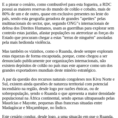
E a piorar o cenário, como combustível para esta fogueira, a RDC
possui as maiores reservas do mundo de coltão e cobalto, mais de
80% de um e de outro, quase em exclusivo presentes no leste do
país, sendo esta geografia geradora de grandes "apetites" pelas
multinacionais do sector, que, segundo ONG"s internacionais de
defesa dos Direitos Humanos, usam as guerrilhas para explorar sem
controlo estas jazidas, afastar populações ou aterrorizar as forças do
Estado que procuram chegar a estas "terras de ninguém" assoladas
pela mais hedionda violência.
Mas também os vizinhos, como o Ruanda, desde sempre exploram
estas riquezas de forma encapotada, porque, como chegou a ser
denunciado publicamente por organizações internacionais, não
existem depósitos de coltão no país mas este aparece como um dos
grandes exportadores mundiais deste minério estratégico.
A par da questão dos recursos naturais congoleses nos Kivu Norte e
Sul, existem ainda questões de natureza territorial com potencial
incendiário na região, desde logo por razões étnicas, ou de
sobrepopulação, sendo o Ruanda o que apresenta a maior densidade
populacional na África continental, sendo apenas ultrapassado pelas
Maurícias e Mayotte, pequenas ilhas francesas situadas entre
Madagáscar e Moçambique, no Índico.
Este cenário conduz, desde logo, a uma situação em que o Ruanda,