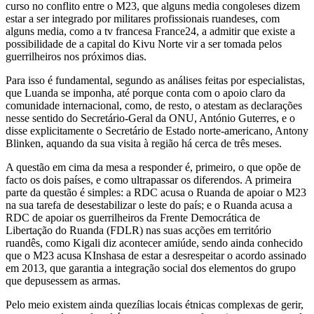
curso no conflito entre o M23, que alguns media congoleses dizem
estar a ser integrado por militares profissionais ruandeses, com
alguns media, como a tv francesa France24, a admitir que existe a
possibilidade de a capital do Kivu Norte vir a ser tomada pelos
guerrilheiros nos próximos dias.
Para isso é fundamental, segundo as análises feitas por especialistas,
que Luanda se imponha, até porque conta com o apoio claro da
comunidade internacional, como, de resto, o atestam as declarações
nesse sentido do Secretário-Geral da ONU, António Guterres, e o
disse explicitamente o Secretário de Estado norte-americano, Antony
Blinken, aquando da sua visita à região há cerca de três meses.
A questão em cima da mesa a responder é, primeiro, o que opõe de
facto os dois países, e como ultrapassar os diferendos. A primeira
parte da questão é simples: a RDC acusa o Ruanda de apoiar o M23
na sua tarefa de desestabilizar o leste do país; e o Ruanda acusa a
RDC de apoiar os guerrilheiros da Frente Democrática de
Libertação do Ruanda (FDLR) nas suas acções em território
ruandês, como Kigali diz acontecer amiúde, sendo ainda conhecido
que o M23 acusa KInshasa de estar a desrespeitar o acordo assinado
em 2013, que garantia a integração social dos elementos do grupo
que depusessem as armas.
Pelo meio existem ainda quezílias locais étnicas complexas de gerir,