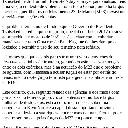
Tshisekedi, e do Burundi, Évariste Ndayishimiye, para analisar, mais
uma vez, o contexto de violência no leste do Congo, onde há largos
meses os guerrilheiros do Movimento 23 de Março (M23) devastam
a região com acções violentas.
O problema em pano de fundo é que o Governo do Presidente
Tshisekedi acredita que este grupo, que foi criado em 2012 e esteve
adormecido até meados de 2021, está a actuar com a cobertura
ruandesa e acusa o Governo de Paul Kagame de lhes dar apoio
logístico e permitir o uso do seu território para refúgio.
Há meses que que os dois países trocam severas acusações de
trespasse das linhas de fronteira, gerando ocasionais escaramuças
entre os dois exércitos, mas é na actuação do M23 que o problema
se agudiza, com Kinshasa a acusar Kigali de estar por detrás do
renascimento deste grupo terrorista para gerar instabilidade no leste
da RDC.
Este conflito, que, segundo relatos das agências e dos media com
jornalistas no terreno, já provocou centenas de mortos e largos
milhares de deslocados, está a colocar em risco a soberania
congolesa no Kivu Norte e a capital desta importante província
congolesa, devido a sua riqueza em recursos naturais, Goma, pode
mesmo ser tomada pelas forças do M23 em pouco tempo.
Para evitar uma guerra aberta entre a RDC e o Ruanda, e num