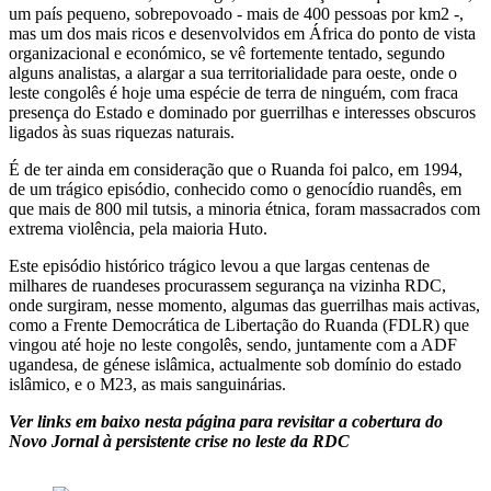
um país pequeno, sobrepovoado - mais de 400 pessoas por km2 -,
mas um dos mais ricos e desenvolvidos em África do ponto de vista
organizacional e económico, se vê fortemente tentado, segundo
alguns analistas, a alargar a sua territorialidade para oeste, onde o
leste congolês é hoje uma espécie de terra de ninguém, com fraca
presença do Estado e dominado por guerrilhas e interesses obscuros
ligados às suas riquezas naturais.
É de ter ainda em consideração que o Ruanda foi palco, em 1994,
de um trágico episódio, conhecido como o genocídio ruandês, em
que mais de 800 mil tutsis, a minoria étnica, foram massacrados com
extrema violência, pela maioria Huto.
Este episódio histórico trágico levou a que largas centenas de
milhares de ruandeses procurassem segurança na vizinha RDC,
onde surgiram, nesse momento, algumas das guerrilhas mais activas,
como a Frente Democrática de Libertação do Ruanda (FDLR) que
vingou até hoje no leste congolês, sendo, juntamente com a ADF
ugandesa, de génese islâmica, actualmente sob domínio do estado
islâmico, e o M23, as mais sanguinárias.
Ver links em baixo nesta página para revisitar a cobertura do
Novo Jornal à persistente crise no leste da RDC