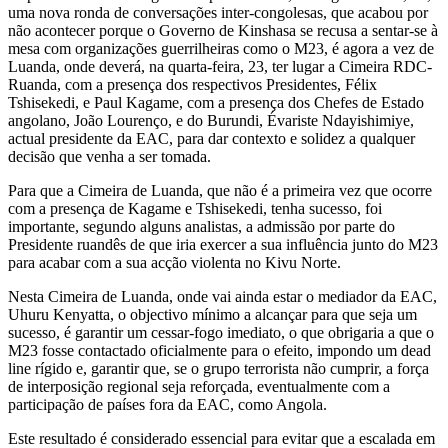
uma nova ronda de conversações inter-congolesas, que acabou por
não acontecer porque o Governo de Kinshasa se recusa a sentar-se à
mesa com organizações guerrilheiras como o M23, é agora a vez de
Luanda, onde deverá, na quarta-feira, 23, ter lugar a Cimeira RDC-
Ruanda, com a presença dos respectivos Presidentes, Félix
Tshisekedi, e Paul Kagame, com a presença dos Chefes de Estado
angolano, João Lourenço, e do Burundi, Évariste Ndayishimiye,
actual presidente da EAC, para dar contexto e solidez a qualquer
decisão que venha a ser tomada.
Para que a Cimeira de Luanda, que não é a primeira vez que ocorre
com a presença de Kagame e Tshisekedi, tenha sucesso, foi
importante, segundo alguns analistas, a admissão por parte do
Presidente ruandês de que iria exercer a sua influência junto do M23
para acabar com a sua acção violenta no Kivu Norte.
Nesta Cimeira de Luanda, onde vai ainda estar o mediador da EAC,
Uhuru Kenyatta, o objectivo mínimo a alcançar para que seja um
sucesso, é garantir um cessar-fogo imediato, o que obrigaria a que o
M23 fosse contactado oficialmente para o efeito, impondo um dead
line rígido e, garantir que, se o grupo terrorista não cumprir, a força
de interposição regional seja reforçada, eventualmente com a
participação de países fora da EAC, como Angola.
Este resultado é considerado essencial para evitar que a escalada em