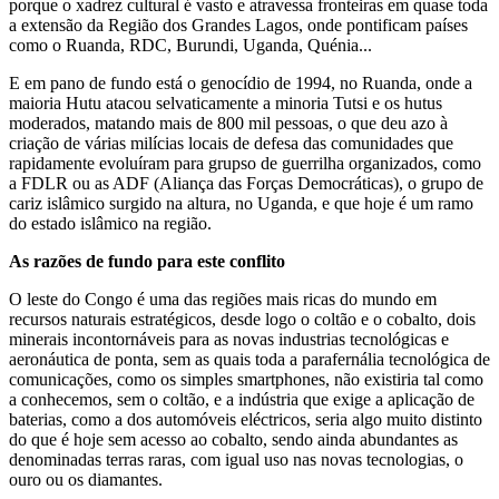
porque o xadrez cultural é vasto e atravessa fronteiras em quase toda
a extensão da Região dos Grandes Lagos, onde pontificam países
como o Ruanda, RDC, Burundi, Uganda, Quénia...
E em pano de fundo está o genocídio de 1994, no Ruanda, onde a
maioria Hutu atacou selvaticamente a minoria Tutsi e os hutus
moderados, matando mais de 800 mil pessoas, o que deu azo à
criação de várias milícias locais de defesa das comunidades que
rapidamente evoluíram para grupso de guerrilha organizados, como
a FDLR ou as ADF (Aliança das Forças Democráticas), o grupo de
cariz islâmico surgido na altura, no Uganda, e que hoje é um ramo
do estado islâmico na região.
As razões de fundo para este conflito
O leste do Congo é uma das regiões mais ricas do mundo em
recursos naturais estratégicos, desde logo o coltão e o cobalto, dois
minerais incontornáveis para as novas industrias tecnológicas e
aeronáutica de ponta, sem as quais toda a parafernália tecnológica de
comunicações, como os simples smartphones, não existiria tal como
a conhecemos, sem o coltão, e a indústria que exige a aplicação de
baterias, como a dos automóveis eléctricos, seria algo muito distinto
do que é hoje sem acesso ao cobalto, sendo ainda abundantes as
denominadas terras raras, com igual uso nas novas tecnologias, o
ouro ou os diamantes.