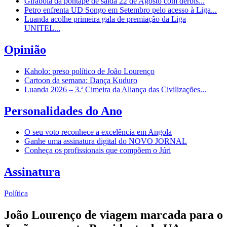
Girabola dá pontapé de saída 22 de Agosto com dérbis...
Petro enfrenta UD Songo em Setembro pelo acesso à Liga...
Luanda acolhe primeira gala de premiação da Liga
UNITEL...
Opinião
Kaholo: preso político de João Lourenço
Cartoon da semana: Dança Kuduro
Luanda 2026 – 3.ª Cimeira da Aliança das Civilizações...
Personalidades do Ano
O seu voto reconhece a excelência em Angola
Ganhe uma assinatura digital do NOVO JORNAL
Conheça os profissionais que compõem o Júri
Assinatura
Política
João Lourenço de viagem marcada para o