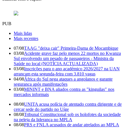
PUB
Mais lidas
Mais recentes
07/08
TAAG "deixa cair" Primeira-Dama de Moçambique
03/08
Acidente grave faz pelo menos 22 mortos no Kwanza
Sul envolvendo um pesado de passageiros - Ministra da
Saúde no local (NOTÍCIA ACTUALIZADA)
03/08
Inscrições para o ano académico 2026/2027 na UAN
arrancam esta segunda-feira com 3.810 vagas
04/08
África do Sul nega ataques a angolanos e garante
segurança após manifestações
03/08
MININT e BNA aliados contra as "kinguilas" nos
mercados informais
08/08
UNITA acusa polícia de atentado contra dirigente e de
cercar sede do partido no Uíge
08/08
Tribunal Constitucional sob os holofotes da sociedade
na peleja da liderança no MPLA
08/08
PRS e FNLA acusados de andar atrelados ao MPLA