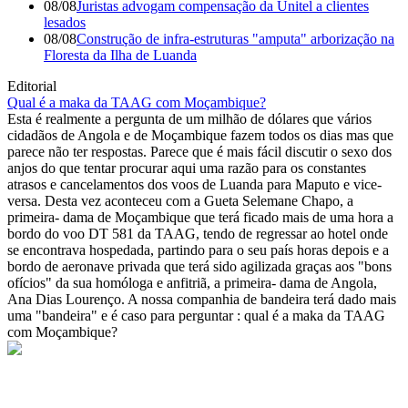
08/08
Juristas advogam compensação da Unitel a clientes
lesados
08/08
Construção de infra-estruturas "amputa" arborização na
Floresta da Ilha de Luanda
Editorial
Qual é a maka da TAAG com Moçambique?
Esta é realmente a pergunta de um milhão de dólares que vários
cidadãos de Angola e de Moçambique fazem todos os dias mas que
parece não ter respostas. Parece que é mais fácil discutir o sexo dos
anjos do que tentar procurar aqui uma razão para os constantes
atrasos e cancelamentos dos voos de Luanda para Maputo e vice-
versa. Desta vez aconteceu com a Gueta Selemane Chapo, a
primeira- dama de Moçambique que terá ficado mais de uma hora a
bordo do voo DT 581 da TAAG, tendo de regressar ao hotel onde
se encontrava hospedada, partindo para o seu país horas depois e a
bordo de aeronave privada que terá sido agilizada graças aos "bons
ofícios" da sua homóloga e anfitriã, a primeira- dama de Angola,
Ana Dias Lourenço. A nossa companhia de bandeira terá dado mais
uma "bandeira" e é caso para perguntar : qual é a maka da TAAG
com Moçambique?
© Novo Jornal, 2026
Todos os direitos reservados