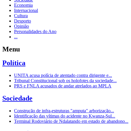
Economia
Internacional
Cultura
Desporto
Opinião
Personalidades do Ano
...
Menu
Política
UNITA acusa polícia de atentado contra dirigente e...
Tribunal Constitucional sob os holofotes da sociedade...
PRS e FNLA acusados de andar atrelados ao MPLA
Sociedade
Construção de infra-estruturas "amputa" arborização...
Identificação das vítimas do acidente no Kwanza-Sul...
Terminal Rodoviário de Ndalatando em estado de abandono...