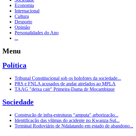
Economia
Internacional
Cultura
Desporto
Opinião
Personalidades do Ano
...
Menu
Política
Tribunal Constitucional sob os holofotes da sociedade...
PRS e FNLA acusados de andar atrelados ao MPLA
TAAG "deixa cair" Primeira-Dama de Moçambique
Sociedade
Construção de infra-estruturas "amputa" arborização...
Identificação das vítimas do acidente no Kwanza-Sul...
Terminal Rodoviário de Ndalatando em estado de abandono...