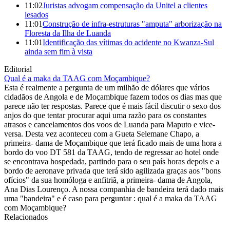
11:02
Juristas advogam compensação da Unitel a clientes
lesados
11:01
Construção de infra-estruturas "amputa" arborização na
Floresta da Ilha de Luanda
11:01
Identificação das vítimas do acidente no Kwanza-Sul
ainda sem fim à vista
Editorial
Qual é a maka da TAAG com Moçambique?
Esta é realmente a pergunta de um milhão de dólares que vários
cidadãos de Angola e de Moçambique fazem todos os dias mas que
parece não ter respostas. Parece que é mais fácil discutir o sexo dos
anjos do que tentar procurar aqui uma razão para os constantes
atrasos e cancelamentos dos voos de Luanda para Maputo e vice-
versa. Desta vez aconteceu com a Gueta Selemane Chapo, a
primeira- dama de Moçambique que terá ficado mais de uma hora a
bordo do voo DT 581 da TAAG, tendo de regressar ao hotel onde
se encontrava hospedada, partindo para o seu país horas depois e a
bordo de aeronave privada que terá sido agilizada graças aos "bons
ofícios" da sua homóloga e anfitriã, a primeira- dama de Angola,
Ana Dias Lourenço. A nossa companhia de bandeira terá dado mais
uma "bandeira" e é caso para perguntar : qual é a maka da TAAG
com Moçambique?
Relacionados