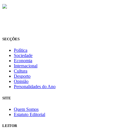
© Novo Jornal, 2026
Todos os direitos reservados
Fundado em 2008
SECÇÕES
Política
Sociedade
Economia
Internacional
Cultura
Desporto
Opinião
Personalidades do Ano
SITE
Quem Somos
Estatuto Editorial
LEITOR