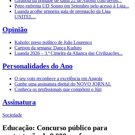
Girabola dá pontapé de saída 22 de Agosto com dérbis...
Petro enfrenta UD Songo em Setembro pelo acesso à Liga...
Luanda acolhe primeira gala de premiação da Liga
UNITEL...
Opinião
Kaholo: preso político de João Lourenço
Cartoon da semana: Dança Kuduro
Luanda 2026 – 3.ª Cimeira da Aliança das Civilizações...
Personalidades do Ano
O seu voto reconhece a excelência em Angola
Ganhe uma assinatura digital do NOVO JORNAL
Conheça os profissionais que compõem o Júri
Assinatura
Sociedade
Educação: Concurso público para