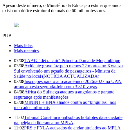
Apesar deste número, o Ministério da Educação estima que ainda
exista um défice estrutural de mais de 60 mil professores.
PUB
Mais lidas
Mais recentes
07/08
TAAG "deixa cair" Primeira-Dama de Moçambique
03/08
Acidente grave faz pelo menos 22 mortos no Kwanza
Sul envolvendo um pesado de passageiros - Ministra da
Saúde no local (NOTÍCIA ACTUALIZADA)
03/08
Inscrições para o ano académico 2026/2027 na UAN
arrancam esta segunda-feira com 3.810 vagas
04/08
África do Sul nega ataques a angolanos e garante
segurança após manifestações
03/08
MININT e BNA aliados contra as "kinguilas" nos
mercados informais
11:02
Tribunal Constitucional sob os holofotes da sociedade
na peleja da liderança no MPLA
11:02
PRS e FNLA acusados de andar atrelados ao MPLA