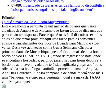
droga e morte de cidadão brasileiro
07/08
Universidade de Belas-Artes de Hamburgo disponibiliza
bolsa para artistas angolanos que falem inglês ou alemão
Editorial
Qual é a maka da TAAG com Moçambique?
Esta é realmente a pergunta de um milhão de dólares que vários
cidadãos de Angola e de Moçambique fazem todos os dias mas que
parece não ter respostas. Parece que é mais fácil discutir o sexo dos
anjos do que tentar procurar aqui uma razão para os constantes
atrasos e cancelamentos dos voos de Luanda para Maputo e vice-
versa. Desta vez aconteceu com a Gueta Selemane Chapo, a
primeira- dama de Moçambique que terá ficado mais de uma hora a
bordo do voo DT 581 da TAAG, tendo de regressar ao hotel onde
se encontrava hospedada, partindo para o seu país horas depois e a
bordo de aeronave privada que terá sido agilizada graças aos "bons
ofícios" da sua homóloga e anfitriã, a primeira- dama de Angola,
Ana Dias Lourenço. A nossa companhia de bandeira terá dado mais
uma "bandeira" e é caso para perguntar : qual é a maka da TAAG
com Moçambique?
© Novo Jornal, 2026
Todos os direitos reservados
Fundado em 2008