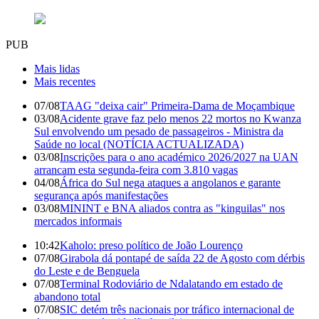
PUB
Mais lidas
Mais recentes
07/08
TAAG "deixa cair" Primeira-Dama de Moçambique
03/08
Acidente grave faz pelo menos 22 mortos no Kwanza
Sul envolvendo um pesado de passageiros - Ministra da
Saúde no local (NOTÍCIA ACTUALIZADA)
03/08
Inscrições para o ano académico 2026/2027 na UAN
arrancam esta segunda-feira com 3.810 vagas
04/08
África do Sul nega ataques a angolanos e garante
segurança após manifestações
03/08
MININT e BNA aliados contra as "kinguilas" nos
mercados informais
10:42
Kaholo: preso político de João Lourenço
07/08
Girabola dá pontapé de saída 22 de Agosto com dérbis
do Leste e de Benguela
07/08
Terminal Rodoviário de Ndalatando em estado de
abandono total
07/08
SIC detém três nacionais por tráfico internacional de