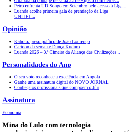
Girabola dá pontapé de saída 22 de Agosto com dérbis...
Petro enfrenta UD Songo em Setembro pelo acesso à Liga...
Luanda acolhe primeira gala de premiação da Liga
UNITEL...
Opinião
Kaholo: preso político de João Lourenço
Cartoon da semana: Dança Kuduro
Luanda 2026 – 3.ª Cimeira da Aliança das Civilizações...
Personalidades do Ano
O seu voto reconhece a excelência em Angola
Ganhe uma assinatura digital do NOVO JORNAL
Conheça os profissionais que compõem o Júri
Assinatura
Economia
Mina do Lulo com tecnologia