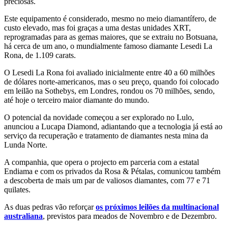
preciosas.
Este equipamento é considerado, mesmo no meio diamantífero, de
custo elevado, mas foi graças a uma destas unidades XRT,
reprogramadas para as gemas maiores, que se extraiu no Botsuana,
há cerca de um ano, o mundialmente famoso diamante Lesedi La
Rona, de 1.109 carats.
O Lesedi La Rona foi avaliado inicialmente entre 40 a 60 milhões
de dólares norte-americanos, mas o seu preço, quando foi colocado
em leilão na Sothebys, em Londres, rondou os 70 milhões, sendo,
até hoje o terceiro maior diamante do mundo.
O potencial da novidade começou a ser explorado no Lulo,
anunciou a Lucapa Diamond, adiantando que a tecnologia já está ao
serviço da recuperação e tratamento de diamantes nesta mina da
Lunda Norte.
A companhia, que opera o projecto em parceria com a estatal
Endiama e com os privados da Rosa & Pétalas, comunicou também
a descoberta de mais um par de valiosos diamantes, com 77 e 71
quilates.
As duas pedras vão reforçar
os próximos leilões da multinacional
australiana
, previstos para meados de Novembro e de Dezembro.