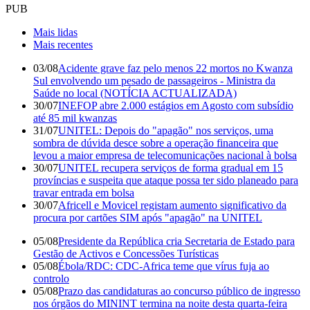
PUB
Mais lidas
Mais recentes
03/08
Acidente grave faz pelo menos 22 mortos no Kwanza
Sul envolvendo um pesado de passageiros - Ministra da
Saúde no local (NOTÍCIA ACTUALIZADA)
30/07
INEFOP abre 2.000 estágios em Agosto com subsídio
até 85 mil kwanzas
31/07
UNITEL: Depois do "apagão" nos serviços, uma
sombra de dúvida desce sobre a operação financeira que
levou a maior empresa de telecomunicações nacional à bolsa
30/07
UNITEL recupera serviços de forma gradual em 15
províncias e suspeita que ataque possa ter sido planeado para
travar entrada em bolsa
30/07
Africell e Movicel registam aumento significativo da
procura por cartões SIM após "apagão" na UNITEL
05/08
Presidente da República cria Secretaria de Estado para
Gestão de Activos e Concessões Turísticas
05/08
Ébola/RDC: CDC-Africa teme que vírus fuja ao
controlo
05/08
Prazo das candidaturas ao concurso público de ingresso
nos órgãos do MININT termina na noite desta quarta-feira