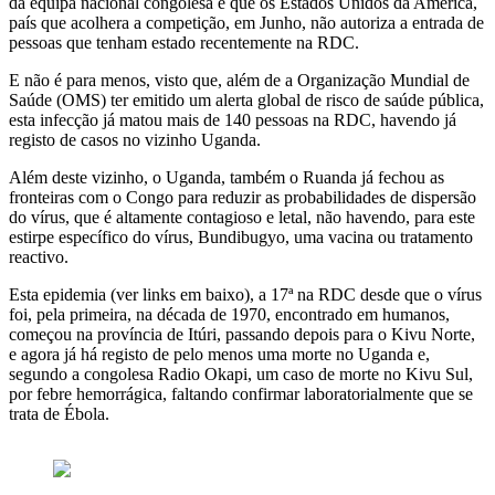
da equipa nacional congolesa é que os Estados Unidos da América,
país que acolhera a competição, em Junho, não autoriza a entrada de
pessoas que tenham estado recentemente na RDC.
E não é para menos, visto que, além de a Organização Mundial de
Saúde (OMS) ter emitido um alerta global de risco de saúde pública,
esta infecção já matou mais de 140 pessoas na RDC, havendo já
registo de casos no vizinho Uganda.
Além deste vizinho, o Uganda, também o Ruanda já fechou as
fronteiras com o Congo para reduzir as probabilidades de dispersão
do vírus, que é altamente contagioso e letal, não havendo, para este
estirpe específico do vírus, Bundibugyo, uma vacina ou tratamento
reactivo.
Esta epidemia (ver links em baixo), a 17ª na RDC desde que o vírus
foi, pela primeira, na década de 1970, encontrado em humanos,
começou na província de Itúri, passando depois para o Kivu Norte,
e agora já há registo de pelo menos uma morte no Uganda e,
segundo a congolesa Radio Okapi, um caso de morte no Kivu Sul,
por febre hemorrágica, faltando confirmar laboratorialmente que se
trata de Ébola.