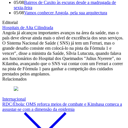
05/08
Bairros de Caxito às escuras desde a madrugada de
sexta-feira
05/08
Vamos conhecer Angola, pela sua arquitectura
Editorial
Hospitais de Alta Cilindrada
Angola já alcançou importantes avanços na área da saúde, mas o
país deve elevar ainda mais o nível de excelência dos seus serviços.
O Sistema Nacional de Saúde ( SNS) já tem um Ferrari, mas o
grande desafio consiste em colocá-lo na pista da Fórmula 1 e
vencer", disse a ministra da Saúde, Sílvia Lutucuta, quando falava
aos funcionários do Hospital dos Queimados "Julius Nyerere", no
Kilamba, avançando que o SNS vai contar com um Ferrari a correr
na pista de Fórmula 1 para ganhar a competição dos cuidados
prestados pelos angolanos.
Relacionados
Internacional
RDC/Ébola: OMS reforça meios de combate e Kinshasa começa a
assustar-se com a dimensão da epidemia