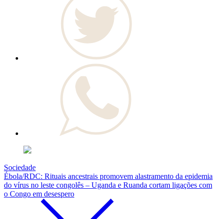
Sociedade
Ébola/RDC: Rituais ancestrais promovem alastramento da epidemia
do vírus no leste congolês – Uganda e Ruanda cortam ligações com
o Congo em desespero