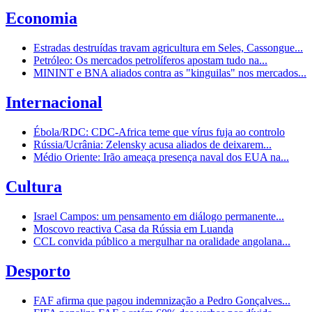
Economia
Estradas destruídas travam agricultura em Seles, Cassongue...
Petróleo: Os mercados petrolíferos apostam tudo na...
MININT e BNA aliados contra as "kinguilas" nos mercados...
Internacional
Ébola/RDC: CDC-Africa teme que vírus fuja ao controlo
Rússia/Ucrânia: Zelensky acusa aliados de deixarem...
Médio Oriente: Irão ameaça presença naval dos EUA na...
Cultura
Israel Campos: um pensamento em diálogo permanente...
Moscovo reactiva Casa da Rússia em Luanda
CCL convida público a mergulhar na oralidade angolana...
Desporto
FAF afirma que pagou indemnização a Pedro Gonçalves...