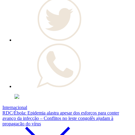
Internacional
RDC/Ébola: Epidemia alastra apesar dos esforços para conter
avanço da infecção – Conflitos no leste congolês ajudam à
propagação do vírus