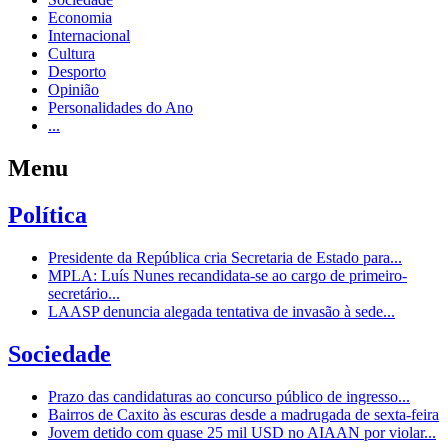
Economia
Internacional
Cultura
Desporto
Opinião
Personalidades do Ano
...
Menu
Política
Presidente da República cria Secretaria de Estado para...
MPLA: Luís Nunes recandidata-se ao cargo de primeiro-
secretário...
LAASP denuncia alegada tentativa de invasão à sede...
Sociedade
Prazo das candidaturas ao concurso público de ingresso...
Bairros de Caxito às escuras desde a madrugada de sexta-feira
Jovem detido com quase 25 mil USD no AIAAN por violar...