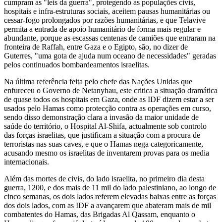
cumpram as "leis da guerra", protegendo as populações civis,
hospitais e infra-estruturas sociais, aceitem pausas humanitárias ou
cessar-fogo prolongados por razões humanitárias, e que Telavive
permita a entrada de apoio humanitário de forma mais regular e
abundante, porque as escassas centenas de camiões que entraram na
fronteira de Raffah, entre Gaza e o Egipto, são, no dizer de
Guterres, "uma gota de ajuda num oceano de necessidades" geradas
pelos continuados bombardeamentos israelitas.
Na última referência feita pelo chefe das Nações Unidas que
enfureceu o Governo de Netanyhau, este critica a situação dramática
de quase todos os hospitais em Gaza, onde as IDF dizem estar a ser
usados pelo Hamas como protecção contra as operações em curso,
sendo disso demonstração clara a invasão da maior unidade de
saúde do território, o Hospital Al-Shifa, actualmente sob controlo
das forças israelitas, que justificam a situação com a procura de
terroristas nas suas caves, e que o Hamas nega categoricamente,
acusando mesmo os israelitas de inventarem provas para os media
internacionais.
Além das mortes de civis, do lado israelita, no primeiro dia desta
guerra, 1200, e dos mais de 11 mil do lado palestiniano, ao longo de
cinco semanas, os dois lados referem elevadas baixas entre as forças
dos dois lados, com as IDF a avançarem que abateram mais de mil
combatentes do Hamas, das Brigadas Al Qassam, enquanto o