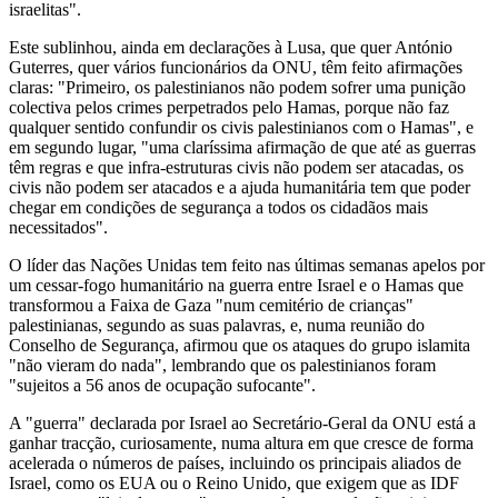
israelitas".
Este sublinhou, ainda em declarações à Lusa, que quer António
Guterres, quer vários funcionários da ONU, têm feito afirmações
claras: "Primeiro, os palestinianos não podem sofrer uma punição
colectiva pelos crimes perpetrados pelo Hamas, porque não faz
qualquer sentido confundir os civis palestinianos com o Hamas", e
em segundo lugar, "uma claríssima afirmação de que até as guerras
têm regras e que infra-estruturas civis não podem ser atacadas, os
civis não podem ser atacados e a ajuda humanitária tem que poder
chegar em condições de segurança a todos os cidadãos mais
necessitados".
O líder das Nações Unidas tem feito nas últimas semanas apelos por
um cessar-fogo humanitário na guerra entre Israel e o Hamas que
transformou a Faixa de Gaza "num cemitério de crianças"
palestinianas, segundo as suas palavras, e, numa reunião do
Conselho de Segurança, afirmou que os ataques do grupo islamita
"não vieram do nada", lembrando que os palestinianos foram
"sujeitos a 56 anos de ocupação sufocante".
A "guerra" declarada por Israel ao Secretário-Geral da ONU está a
ganhar tracção, curiosamente, numa altura em que cresce de forma
acelerada o números de países, incluindo os principais aliados de
Israel, como os EUA ou o Reino Unido, que exigem que as IDF