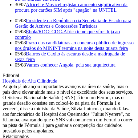
30/07
Africell e Movicel registam aumento significativo da
procura por cartões SIM após "apagão" na UNITEL
05/08
Presidente da República cria Secretaria de Estado para
Gestão de Activos e Concessões Turísticas
05/08
Ébola/RDC: CDC-Africa teme que vírus fuja ao
controlo
05/08
Prazo das candidaturas ao concurso público de ingresso
nos órgãos do MININT termina na noite desta quarta-feira
05/08
Bairros de Caxito às escuras desde a madrugada de
sexta-feira
05/08
Vamos conhecer Angola, pela sua arquitectura
Editorial
Hospitais de Alta Cilindrada
Angola já alcançou importantes avanços na área da saúde, mas o
país deve elevar ainda mais o nível de excelência dos seus serviços.
O Sistema Nacional de Saúde ( SNS) já tem um Ferrari, mas o
grande desafio consiste em colocá-lo na pista da Fórmula 1 e
vencer", disse a ministra da Saúde, Sílvia Lutucuta, quando falava
aos funcionários do Hospital dos Queimados "Julius Nyerere", no
Kilamba, avançando que o SNS vai contar com um Ferrari a correr
na pista de Fórmula 1 para ganhar a competição dos cuidados
prestados pelos angolanos.
Relacionados