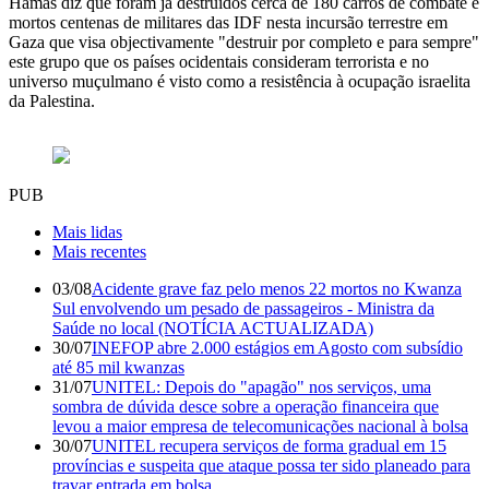
Hamas diz que foram já destruídos cerca de 180 carros de combate e
mortos centenas de militares das IDF nesta incursão terrestre em
Gaza que visa objectivamente "destruir por completo e para sempre"
este grupo que os países ocidentais consideram terrorista e no
universo muçulmano é visto como a resistência à ocupação israelita
da Palestina.
PUB
Mais lidas
Mais recentes
03/08
Acidente grave faz pelo menos 22 mortos no Kwanza
Sul envolvendo um pesado de passageiros - Ministra da
Saúde no local (NOTÍCIA ACTUALIZADA)
30/07
INEFOP abre 2.000 estágios em Agosto com subsídio
até 85 mil kwanzas
31/07
UNITEL: Depois do "apagão" nos serviços, uma
sombra de dúvida desce sobre a operação financeira que
levou a maior empresa de telecomunicações nacional à bolsa
30/07
UNITEL recupera serviços de forma gradual em 15
províncias e suspeita que ataque possa ter sido planeado para
travar entrada em bolsa