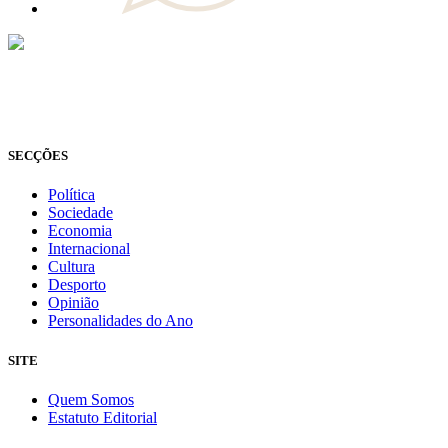
© Novo Jornal, 2026
Todos os direitos reservados
Fundado em 2008
SECÇÕES
Política
Sociedade
Economia
Internacional
Cultura
Desporto
Opinião
Personalidades do Ano
SITE
Quem Somos
Estatuto Editorial