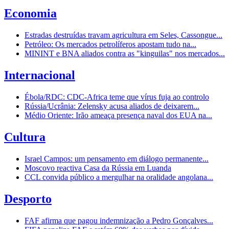
Economia
Estradas destruídas travam agricultura em Seles, Cassongue...
Petróleo: Os mercados petrolíferos apostam tudo na...
MININT e BNA aliados contra as "kinguilas" nos mercados...
Internacional
Ébola/RDC: CDC-Africa teme que vírus fuja ao controlo
Rússia/Ucrânia: Zelensky acusa aliados de deixarem...
Médio Oriente: Irão ameaça presença naval dos EUA na...
Cultura
Israel Campos: um pensamento em diálogo permanente...
Moscovo reactiva Casa da Rússia em Luanda
CCL convida público a mergulhar na oralidade angolana...
Desporto
FAF afirma que pagou indemnização a Pedro Gonçalves...