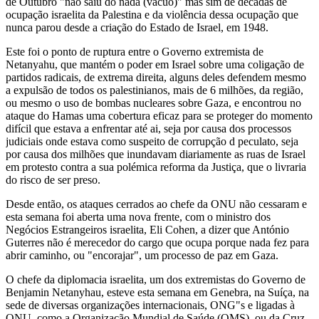
de Outubro "não saiu do nada (vácuo)" mas sim de décadas de
ocupação israelita da Palestina e da violência dessa ocupação que
nunca parou desde a criação do Estado de Israel, em 1948.
Este foi o ponto de ruptura entre o Governo extremista de
Netanyahu, que mantém o poder em Israel sobre uma coligação de
partidos radicais, de extrema direita, alguns deles defendem mesmo
a expulsão de todos os palestinianos, mais de 6 milhões, da região,
ou mesmo o uso de bombas nucleares sobre Gaza, e encontrou no
ataque do Hamas uma cobertura eficaz para se proteger do momento
difícil que estava a enfrentar até ai, seja por causa dos processos
judiciais onde estava como suspeito de corrupção d peculato, seja
por causa dos milhões que inundavam diariamente as ruas de Israel
em protesto contra a sua polémica reforma da Justiça, que o livraria
do risco de ser preso.
Desde então, os ataques cerrados ao chefe da ONU não cessaram e
esta semana foi aberta uma nova frente, com o ministro dos
Negócios Estrangeiros israelita, Eli Cohen, a dizer que António
Guterres não é merecedor do cargo que ocupa porque nada fez para
abrir caminho, ou "encorajar", um processo de paz em Gaza.
O chefe da diplomacia israelita, um dos extremistas do Governo de
Benjamin Netanyhau, esteve esta semana em Genebra, na Suíça, na
sede de diversas organizações internacionais, ONG"s e ligadas à
ONU, como a Organização Mundial de Saúde (OMS), ou da Cruz