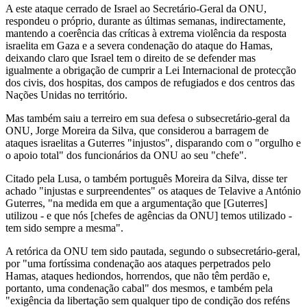
A este ataque cerrado de Israel ao Secretário-Geral da ONU,
respondeu o próprio, durante as últimas semanas, indirectamente,
mantendo a coerência das críticas à extrema violência da resposta
israelita em Gaza e a severa condenação do ataque do Hamas,
deixando claro que Israel tem o direito de se defender mas
igualmente a obrigação de cumprir a Lei Internacional de protecção
dos civis, dos hospitas, dos campos de refugiados e dos centros das
Nações Unidas no território.
Mas também saiu a terreiro em sua defesa o subsecretário-geral da
ONU, Jorge Moreira da Silva, que considerou a barragem de
ataques israelitas a Guterres "injustos", disparando com o "orgulho e
o apoio total" dos funcionários da ONU ao seu "chefe".
Citado pela Lusa, o também português Moreira da Silva, disse ter
achado "injustas e surpreendentes" os ataques de Telavive a António
Guterres, "na medida em que a argumentação que [Guterres]
utilizou - e que nós [chefes de agências da ONU] temos utilizado -
tem sido sempre a mesma".
A retórica da ONU tem sido pautada, segundo o subsecretário-geral,
por "uma fortíssima condenação aos ataques perpetrados pelo
Hamas, ataques hediondos, horrendos, que não têm perdão e,
portanto, uma condenação cabal" dos mesmos, e também pela
"exigência da libertação sem qualquer tipo de condição dos reféns