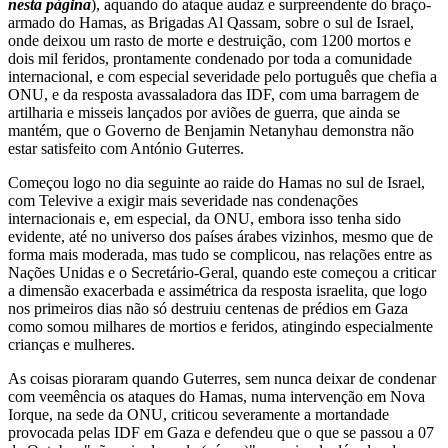
nesta página
), aquando do ataque audaz e surpreendente do braço-
armado do Hamas, as Brigadas Al Qassam, sobre o sul de Israel,
onde deixou um rasto de morte e destruição, com 1200 mortos e
dois mil feridos, prontamente condenado por toda a comunidade
internacional, e com especial severidade pelo português que chefia a
ONU, e da resposta avassaladora das IDF, com uma barragem de
artilharia e misseis lançados por aviões de guerra, que ainda se
mantém, que o Governo de Benjamin Netanyhau demonstra não
estar satisfeito com António Guterres.
Começou logo no dia seguinte ao raide do Hamas no sul de Israel,
com Televive a exigir mais severidade nas condenações
internacionais e, em especial, da ONU, embora isso tenha sido
evidente, até no universo dos países árabes vizinhos, mesmo que de
forma mais moderada, mas tudo se complicou, nas relações entre as
Nações Unidas e o Secretário-Geral, quando este começou a criticar
a dimensão exacerbada e assimétrica da resposta israelita, que logo
nos primeiros dias não só destruiu centenas de prédios em Gaza
como somou milhares de mortios e feridos, atingindo especialmente
crianças e mulheres.
As coisas pioraram quando Guterres, sem nunca deixar de condenar
com veemência os ataques do Hamas, numa intervenção em Nova
Iorque, na sede da ONU, criticou severamente a mortandade
provocada pelas IDF em Gaza e defendeu que o que se passou a 07