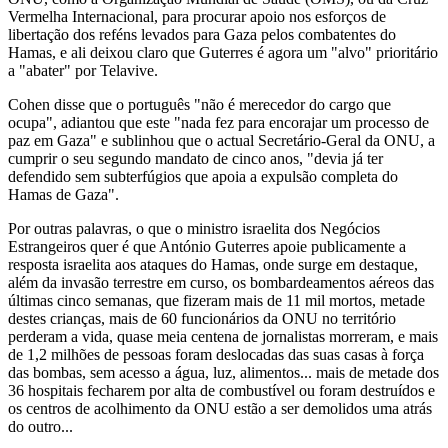
Vermelha Internacional, para procurar apoio nos esforços de
libertação dos reféns levados para Gaza pelos combatentes do
Hamas, e ali deixou claro que Guterres é agora um "alvo" prioritário
a "abater" por Telavive.
Cohen disse que o português "não é merecedor do cargo que
ocupa", adiantou que este "nada fez para encorajar um processo de
paz em Gaza" e sublinhou que o actual Secretário-Geral da ONU, a
cumprir o seu segundo mandato de cinco anos, "devia já ter
defendido sem subterfúgios que apoia a expulsão completa do
Hamas de Gaza".
Por outras palavras, o que o ministro israelita dos Negócios
Estrangeiros quer é que António Guterres apoie publicamente a
resposta israelita aos ataques do Hamas, onde surge em destaque,
além da invasão terrestre em curso, os bombardeamentos aéreos das
últimas cinco semanas, que fizeram mais de 11 mil mortos, metade
destes crianças, mais de 60 funcionários da ONU no território
perderam a vida, quase meia centena de jornalistas morreram, e mais
de 1,2 milhões de pessoas foram deslocadas das suas casas à força
das bombas, sem acesso a água, luz, alimentos... mais de metade dos
36 hospitais fecharem por alta de combustível ou foram destruídos e
os centros de acolhimento da ONU estão a ser demolidos uma atrás
do outro...