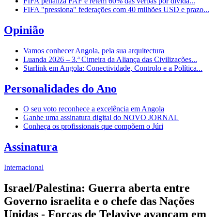
FIFA penaliza FAF e retém 60% das verbas por dívida...
FIFA "pressiona" federações com 40 milhões USD e prazo...
Opinião
Vamos conhecer Angola, pela sua arquitectura
Luanda 2026 – 3.ª Cimeira da Aliança das Civilizações...
Starlink em Angola: Conectividade, Controlo e a Política...
Personalidades do Ano
O seu voto reconhece a excelência em Angola
Ganhe uma assinatura digital do NOVO JORNAL
Conheça os profissionais que compõem o Júri
Assinatura
Internacional
Israel/Palestina: Guerra aberta entre
Governo israelita e o chefe das Nações
Unidas - Forças de Telavive avançam em