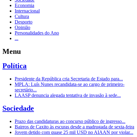
Economia
Internacional
Cultura
Desporto
Opinião
Personalidades do Ano
...
Menu
Política
Presidente da República cria Secretaria de Estado para...
MPLA: Luís Nunes recandidata-se ao cargo de primeiro-
secretário...
LAASP denuncia alegada tentativa de invasão à sede...
Sociedade
Prazo das candidaturas ao concurso público de ingresso...
Bairros de Caxito às escuras desde a madrugada de sexta-feira
Jovem detido com quase 25 mil USD no AIAAN por violar...