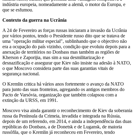
indústria europeia, nomeadamente a alemã, o motor da Europa, e
que se esfumou.
Contexto da guerra na Ucrânia
A 24 de Fevereiro as forças russas iniciaram a invasão da Ucrânia
por vários pontos, tendo o Presidente russo dito que se tratava de
uma "operação militar especial", sublinhando que o objectivo não
era a ocupação do país vizinho, condição que evoluiu depois para a
anexação de territórios no Donbass mas também as regiões de
Kherson e Zaporijia, mas sim a sua desmilitarização e
desnazificação e assegurar que Kiev não insiste na adesão à NATO,
o que Moscovo considera parte das suas garantias vitais de
segurança nacional.
O Kremlin critica há vários anos fortemente o avanço da NATO
para junto das suas fronteiras, agregando os antigos membros do
Pacto de Varsóvia, organização que também colapsou com a
extinção da URSS, em 1991.
Moscovo visa ainda garantir o reconhecimento de Kiev da soberania
russa da Península da Crimeia, invadida e integrada na Rússia,
depois de um referendo, em 2014, e ainda a independência das duas
repúblicas do Donbass, a de Donetsk e de Lugansk, de maioria
russófila, que o Kremlin já reconheceu em Fevereiro, tendo