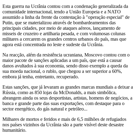
Esta guerra na Ucrânia contou com a condenação generalizada da
comunidade internacional, tendo a União Europeia e a NATO
assumido a linha da frente da contestação à "operação especial" de
Putin, que se materializou através de bombardeamentos das
principais cidades, por meio de ataques aéreos, lançamento de
misseis de cruzeiro e artilharia pesada, e com volumosas colunas
militares a cercarem os grandes centros urbanos do país, mas que
agora está concentrada no leste e sudeste da Ucrânia.
Na reacção, além da resistência ucraniana, Moscovo contou com o
maior pacote de sanções aplicadas a um país, que está a causar
danos avultados à sua economia, sendo disso exemplo a queda da
sua moeda nacional, o rublo, que chegou a ser superior a 60%,
embora já tenha, entretanto, recuperado.
Estas sanções, que já levaram as grandes marcas mundiais a deixar a
Rússia, como as 850 lojas da McDonalds, a mais simbólica,
abrangem ainda os seus desportistas, artistas, homens de negócios, a
banca e grande parte das suas exportações, com destaque para o
sector energético, do gás natural e petróleo...
Milhares de mortos e feridos e mais de 6,5 milhões de refugiados
nos países vizinhos da Ucrânia são a parte visível deste desastre
humanitário.