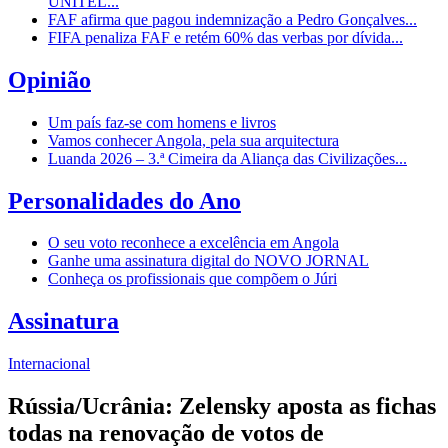
UNITEL...
FAF afirma que pagou indemnização a Pedro Gonçalves...
FIFA penaliza FAF e retém 60% das verbas por dívida...
Opinião
Um país faz-se com homens e livros
Vamos conhecer Angola, pela sua arquitectura
Luanda 2026 – 3.ª Cimeira da Aliança das Civilizações...
Personalidades do Ano
O seu voto reconhece a excelência em Angola
Ganhe uma assinatura digital do NOVO JORNAL
Conheça os profissionais que compõem o Júri
Assinatura
Internacional
Rússia/Ucrânia: Zelensky aposta as fichas
todas na renovação de votos de