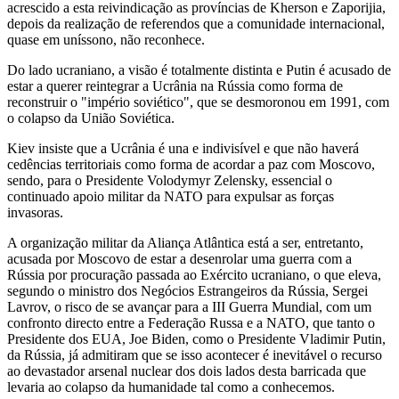
acrescido a esta reivindicação as províncias de Kherson e Zaporijia,
depois da realização de referendos que a comunidade internacional,
quase em uníssono, não reconhece.
Do lado ucraniano, a visão é totalmente distinta e Putin é acusado de
estar a querer reintegrar a Ucrânia na Rússia como forma de
reconstruir o "império soviético", que se desmoronou em 1991, com
o colapso da União Soviética.
Kiev insiste que a Ucrânia é una e indivisível e que não haverá
cedências territoriais como forma de acordar a paz com Moscovo,
sendo, para o Presidente Volodymyr Zelensky, essencial o
continuado apoio militar da NATO para expulsar as forças
invasoras.
A organização militar da Aliança Atlântica está a ser, entretanto,
acusada por Moscovo de estar a desenrolar uma guerra com a
Rússia por procuração passada ao Exército ucraniano, o que eleva,
segundo o ministro dos Negócios Estrangeiros da Rússia, Sergei
Lavrov, o risco de se avançar para a III Guerra Mundial, com um
confronto directo entre a Federação Russa e a NATO, que tanto o
Presidente dos EUA, Joe Biden, como o Presidente Vladimir Putin,
da Rússia, já admitiram que se isso acontecer é inevitável o recurso
ao devastador arsenal nuclear dos dois lados desta barricada que
levaria ao colapso da humanidade tal como a conhecemos.