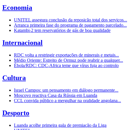
Economia
UNITEL assegura conclusão da reposição total dos serviços...
Arranca primeira fase do programa de pagamento parcelado...
Katambi-2 tem reservatórios de gás de boa qualidade
Internacional
RDC volta a restringir exportações de minerais e metais...
Médio Oriente: Estreito de Ormuz pode reabrir a qualquer...
Ébola/RDC: CDC-Africa teme que vírus fuja ao controlo
Cultura
Israel Campos: um pensamento em diálogo permanente...
Moscovo reactiva Casa da Rússia em Luanda
CCL convida público a mergulhar na oralidade angolana...
Desporto
Luanda acolhe primeira gala de premiação da Liga