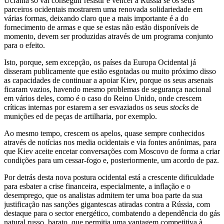
Ucrânia só vai conseguir resistir e vencer a Rússia se os seus
parceiros ocidentais mostrarem uma renovada solidariedade em
várias formas, deixando claro que a mais importante é a do
fornecimento de armas e que se estas não estão disponíveis de
momento, devem ser produzidas através de um programa conjunto
para o efeito.
Isto, porque, sem excepção, os países da Europa Ocidental já
disseram publicamente que estão esgotadas ou muito próximo disso
as capacidades de continuar a apoiar Kiev, porque os seus arsenais
ficaram vazios, havendo mesmo problemas de segurança nacional
em vários deles, como é o caso do Reino Unido, onde crescem
críticas internas por estarem a ser esvaziados os seus
stocks
de
munições ed de peças de artilharia, por exemplo.
Ao mesmo tempo, crescem os apelos, quase sempre conhecidos
através de notícias nos media ocidentais e via fontes anónimas, para
que Kiev aceite encetar conversações com Moscovo de forma a criar
condições para um cessar-fogo e, posteriormente, um acordo de paz.
Por detrás desta nova postura ocidental está a crescente dificuldade
para esbater a crise financeira, especialmente, a inflação e o
desemprego, que os analistas admitem ter uma boa parte da sua
justificação nas sanções gigantescas atiradas contra a Rússia, com
destaque para o sector energético, combatendo a dependência do gás
natural russo, barato, que permitia uma vantagem competitiva à