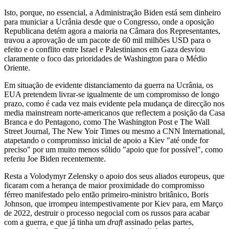
Isto, porque, no essencial, a Administração Biden está sem dinheiro
para municiar a Ucrânia desde que o Congresso, onde a oposição
Republicana detém agora a maioria na Câmara dos Representantes,
travou a aprovação de um pacote de 60 mil milhões USD para o
efeito e o conflito entre Israel e Palestinianos em Gaza desviou
claramente o foco das prioridades de Washington para o Médio
Oriente.
Em situação de evidente distanciamento da guerra na Ucrânia, os
EUA pretendem livrar-se igualmente de um compromisso de longo
prazo, como é cada vez mais evidente pela mudança de direcção nos
media mainstream norte-americanos que reflectem a posição da Casa
Branca e do Pentagono, como The Washington Post e The Wall
Street Journal, The New Yoir Times ou mesmo a CNN International,
atapetando o compromisso inicial de apoio a Kiev "até onde for
preciso" por um muito menos sólido "apoio que for possível", como
referiu Joe Biden recentemente.
Resta a Volodymyr Zelensky o apoio dos seus aliados europeus, que
ficaram com a herança de maior proximidade do compromisso
férreo manifestado pelo então primeiro-ministro britânico, Boris
Johnson, que irrompeu intempestivamente por Kiev para, em Março
de 2022, destruir o processo negocial com os russos para acabar
com a guerra, e que já tinha um
draft
assinado pelas partes,