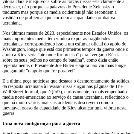
vitória clara e inequívoca sobre as forças russas está claramente a
decrescer, não porque as palavras do Presidente Zelensky o
traduzam mas porque os media ocidentais já não escondem a
vastidão de problemas que corroem a capacidade combativa
ucraniana.
Nos últimos meses de 2023, especialmente nos Estados Unidos, os
mais importantes media têm vindo a expor as fragilidades
ucranianas, correspondendo isso a um esfumar oficial do apoio de
Washington, longe que está dos primeiros tempos da guerra onde o
apoio a Kiev seria "até onde for preciso" para "vergar a Rússia
sobre os seus joelhos no campo de batalha", como dizia então,
repetidamente, o Presidente Joe Biden e agora não vai mais longe
que garantir "o apoio que for possível".
E a última peça noticiosa que destaca o desmoronamento da solidez
da resposta ucraniana à invasão russa surgiu nas páginas de The
Wall Street Journal, que é (foi?), curiosamente, o mais empenhado
media norte-americano ao serviço da causa ucraniana, reflectindo o
que há muito vários analistas ocidentais descrevem como o
inevitável ocaso da capacidade de Kiev alcançar uma vitória nesta
guerra.
Uma nova configuração para a guerra
Efectivamente, como notam alguns analistas, dentre estes Alexander