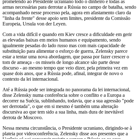
prometendo ao Presidente ucraniano todo o dinheiro e todas as
armas necessárias para derrotar a Rússia no campo de batalha, sendo
acompanhado nesse processo pela, agora em afastamento claro da
"linha da frente" desse apoio sem limites, presidente da Comissão
Europeia, Ursula von der Leyen.
Com a vida difícil e quando em Kiev cresce a dificuldade em gerir
as elevadas baixas em meios humanos e equipamento, sendo
igualmente pesadas do lado russo mas com mais capacidade de
substituição para alimentar o esforço de guerra, Zelensky parece
estar a tentar uma nova abordagem, que passa por fazer crescer o
tom de ameaça - os misseis de longo alcance são parte desse
discurso - ao mesmo tempo que veio dizer, pela primeira vez em
quase dois anos, que a Rússia pode, afinal, integrar de novo o
contexto da lei internacional.
Até a Rússia pode ser integrada no panorama da lei internacional,
disse Zelensky numa conferência sobre o conflito e a Europa a
decorrer na Suécia, sublinhando, todavia, que a sua agressão "pode
ser derrotada", o que em si mesmo é também uma alteração
discursiva ao que tem sido a sua linha, mais dura de inevitável
derrota de Moscovo.
Nessa mesma circunstância, o Presidente ucraniano, dirigindo-se à
plateia por videoconferência, Zelensky disse aos presentes que a