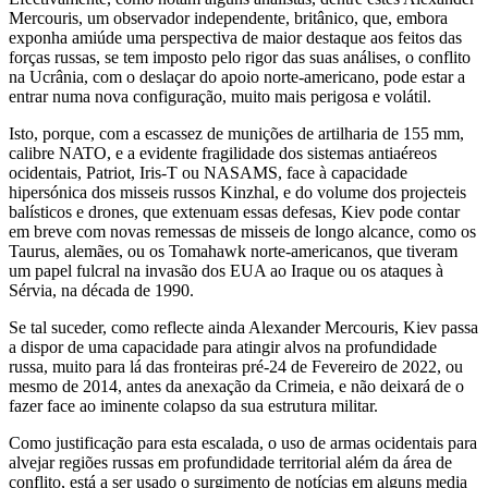
Mercouris, um observador independente, britânico, que, embora
exponha amiúde uma perspectiva de maior destaque aos feitos das
forças russas, se tem imposto pelo rigor das suas análises, o conflito
na Ucrânia, com o deslaçar do apoio norte-americano, pode estar a
entrar numa nova configuração, muito mais perigosa e volátil.
Isto, porque, com a escassez de munições de artilharia de 155 mm,
calibre NATO, e a evidente fragilidade dos sistemas antiaéreos
ocidentais, Patriot, Iris-T ou NASAMS, face à capacidade
hipersónica dos misseis russos Kinzhal, e do volume dos projecteis
balísticos e drones, que extenuam essas defesas, Kiev pode contar
em breve com novas remessas de misseis de longo alcance, como os
Taurus, alemães, ou os Tomahawk norte-americanos, que tiveram
um papel fulcral na invasão dos EUA ao Iraque ou os ataques à
Sérvia, na década de 1990.
Se tal suceder, como reflecte ainda Alexander Mercouris, Kiev passa
a dispor de uma capacidade para atingir alvos na profundidade
russa, muito para lá das fronteiras pré-24 de Fevereiro de 2022, ou
mesmo de 2014, antes da anexação da Crimeia, e não deixará de o
fazer face ao iminente colapso da sua estrutura militar.
Como justificação para esta escalada, o uso de armas ocidentais para
alvejar regiões russas em profundidade territorial além da área de
conflito, está a ser usado o surgimento de notícias em alguns media