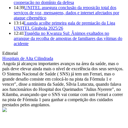
cooperação no domínio da defesa
14:39
UNITEL assegura conclusão da reposição total dos
serviços de voz, mensagens, dados e internet afectados por
ataque cibernético
13:14
Luanda acolhe primeira gala de premiação da Liga
UNITEL Girabola 2025/26
12:41
Tragédia no Kwanza Sul: Ânimos exaltados no
arranque da recolha de amostras de familiares das vítimas do
acidente
Editorial
Hospitais de Alta Cilindrada
Angola já alcançou importantes avanços na área da saúde, mas o
país deve elevar ainda mais o nível de excelência dos seus serviços.
O Sistema Nacional de Saúde ( SNS) já tem um Ferrari, mas o
grande desafio consiste em colocá-lo na pista da Fórmula 1 e
vencer", disse a ministra da Saúde, Sílvia Lutucuta, quando falava
aos funcionários do Hospital dos Queimados "Julius Nyerere", no
Kilamba, avançando que o SNS vai contar com um Ferrari a correr
na pista de Fórmula 1 para ganhar a competição dos cuidados
prestados pelos angolanos.
© Novo Jornal, 2026
Todos os direitos reservados