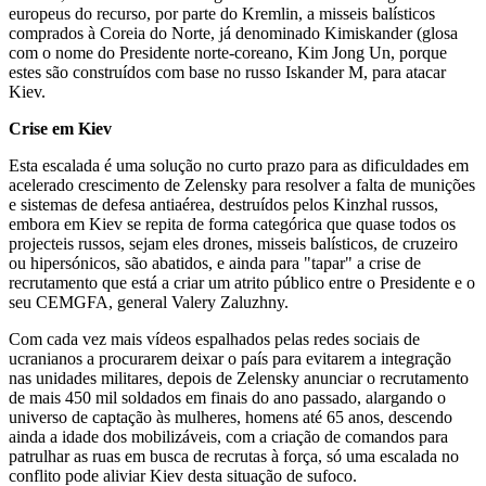
europeus do recurso, por parte do Kremlin, a misseis balísticos
comprados à Coreia do Norte, já denominado Kimiskander (glosa
com o nome do Presidente norte-coreano, Kim Jong Un, porque
estes são construídos com base no russo Iskander M, para atacar
Kiev.
Crise em Kiev
Esta escalada é uma solução no curto prazo para as dificuldades em
acelerado crescimento de Zelensky para resolver a falta de munições
e sistemas de defesa antiaérea, destruídos pelos Kinzhal russos,
embora em Kiev se repita de forma categórica que quase todos os
projecteis russos, sejam eles drones, misseis balísticos, de cruzeiro
ou hipersónicos, são abatidos, e ainda para "tapar" a crise de
recrutamento que está a criar um atrito público entre o Presidente e o
seu CEMGFA, general Valery Zaluzhny.
Com cada vez mais vídeos espalhados pelas redes sociais de
ucranianos a procurarem deixar o país para evitarem a integração
nas unidades militares, depois de Zelensky anunciar o recrutamento
de mais 450 mil soldados em finais do ano passado, alargando o
universo de captação às mulheres, homens até 65 anos, descendo
ainda a idade dos mobilizáveis, com a criação de comandos para
patrulhar as ruas em busca de recrutas à força, só uma escalada no
conflito pode aliviar Kiev desta situação de sufoco.