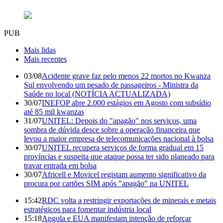
PUB
Mais lidas
Mais recentes
03/08
Acidente grave faz pelo menos 22 mortos no Kwanza
Sul envolvendo um pesado de passageiros - Ministra da
Saúde no local (NOTÍCIA ACTUALIZADA)
30/07
INEFOP abre 2.000 estágios em Agosto com subsídio
até 85 mil kwanzas
31/07
UNITEL: Depois do "apagão" nos serviços, uma
sombra de dúvida desce sobre a operação financeira que
levou a maior empresa de telecomunicações nacional à bolsa
30/07
UNITEL recupera serviços de forma gradual em 15
províncias e suspeita que ataque possa ter sido planeado para
travar entrada em bolsa
30/07
Africell e Movicel registam aumento significativo da
procura por cartões SIM após "apagão" na UNITEL
15:42
RDC volta a restringir exportações de minerais e metais
estratégicos para fomentar indústria local
15:18
Angola e EUA manifestam intenção de reforçar