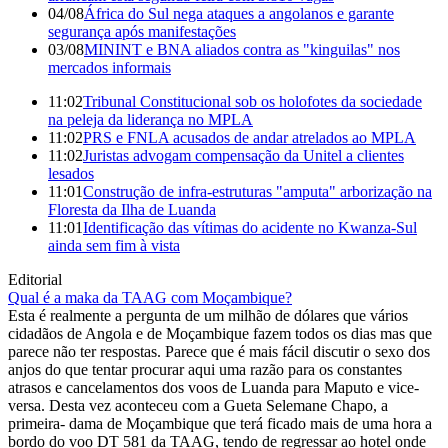
04/08
África do Sul nega ataques a angolanos e garante
segurança após manifestações
03/08
MININT e BNA aliados contra as "kinguilas" nos
mercados informais
11:02
Tribunal Constitucional sob os holofotes da sociedade
na peleja da liderança no MPLA
11:02
PRS e FNLA acusados de andar atrelados ao MPLA
11:02
Juristas advogam compensação da Unitel a clientes
lesados
11:01
Construção de infra-estruturas "amputa" arborização na
Floresta da Ilha de Luanda
11:01
Identificação das vítimas do acidente no Kwanza-Sul
ainda sem fim à vista
Editorial
Qual é a maka da TAAG com Moçambique?
Esta é realmente a pergunta de um milhão de dólares que vários
cidadãos de Angola e de Moçambique fazem todos os dias mas que
parece não ter respostas. Parece que é mais fácil discutir o sexo dos
anjos do que tentar procurar aqui uma razão para os constantes
atrasos e cancelamentos dos voos de Luanda para Maputo e vice-
versa. Desta vez aconteceu com a Gueta Selemane Chapo, a
primeira- dama de Moçambique que terá ficado mais de uma hora a
bordo do voo DT 581 da TAAG, tendo de regressar ao hotel onde