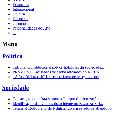
Economia
Internacional
Cultura
Desporto
Opinião
Personalidades do Ano
...
Menu
Política
Tribunal Constitucional sob os holofotes da sociedade...
PRS e FNLA acusados de andar atrelados ao MPLA
TAAG "deixa cair" Primeira-Dama de Moçambique
Sociedade
Construção de infra-estruturas "amputa" arborização...
Identificação das vítimas do acidente no Kwanza-Sul...
Terminal Rodoviário de Ndalatando em estado de abandono...