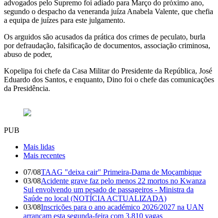
advogados pelo Supremo foi adiado para Março do próximo ano,
segundo o despacho da veneranda juíza Anabela Valente, que chefia
a equipa de juízes para este julgamento.
Os arguidos são acusados da prática dos crimes de peculato, burla
por defraudação, falsificação de documentos, associação criminosa,
abuso de poder,
Kopelipa foi chefe da Casa Militar do Presidente da República, José
Eduardo dos Santos, e enquanto, Dino foi o chefe das comunicações
da Presidência.
PUB
Mais lidas
Mais recentes
07/08
TAAG "deixa cair" Primeira-Dama de Moçambique
03/08
Acidente grave faz pelo menos 22 mortos no Kwanza
Sul envolvendo um pesado de passageiros - Ministra da
Saúde no local (NOTÍCIA ACTUALIZADA)
03/08
Inscrições para o ano académico 2026/2027 na UAN
arrancam esta segunda-feira com 3.810 vagas