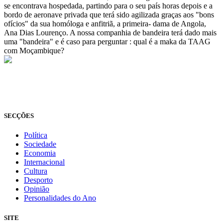
se encontrava hospedada, partindo para o seu país horas depois e a
bordo de aeronave privada que terá sido agilizada graças aos "bons
ofícios" da sua homóloga e anfitriã, a primeira- dama de Angola,
Ana Dias Lourenço. A nossa companhia de bandeira terá dado mais
uma "bandeira" e é caso para perguntar : qual é a maka da TAAG
com Moçambique?
© Novo Jornal, 2026
Todos os direitos reservados
Fundado em 2008
SECÇÕES
Política
Sociedade
Economia
Internacional
Cultura
Desporto
Opinião
Personalidades do Ano
SITE