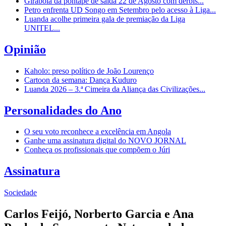
Girabola dá pontapé de saída 22 de Agosto com dérbis...
Petro enfrenta UD Songo em Setembro pelo acesso à Liga...
Luanda acolhe primeira gala de premiação da Liga
UNITEL...
Opinião
Kaholo: preso político de João Lourenço
Cartoon da semana: Dança Kuduro
Luanda 2026 – 3.ª Cimeira da Aliança das Civilizações...
Personalidades do Ano
O seu voto reconhece a excelência em Angola
Ganhe uma assinatura digital do NOVO JORNAL
Conheça os profissionais que compõem o Júri
Assinatura
Sociedade
Carlos Feijó, Norberto Garcia e Ana